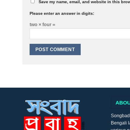
Save my name, email, and website in this brow
Please enter an answer in digits:
two × four =
ABOU
Songbadpr
Bengali l