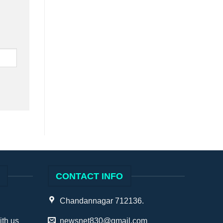
S
CONTACT INFO
Chandannagar 712136.
ith us
newsnet830@gmail.com