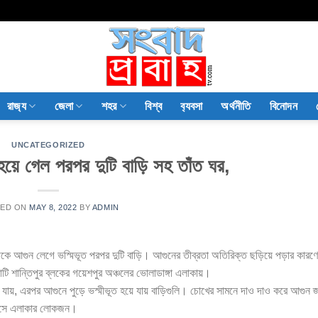
রাজ‍্য
জেলা
শহর
বিশ্ব
ব‍্যবসা
অর্থনীতি
বিনোদন
UNCATEGORIZED
 হয়ে গেল পরপর দুটি বাড়ি সহ তাঁত ঘর,
TED ON
MAY 8, 2022
BY
ADMIN
থেকে আগুন লেগে ভস্মিভূত পরপর দুটি বাড়ি। আগুনের তীব্রতা অতিরিক্ত ছড়িয়ে পড়ার কারণে
াটি শান্তিপুর ব্লকের গয়েশপুর অঞ্চলের ভোলাডাঙ্গা এলাকায়।
গে যায়, এরপর আগুনে পুড়ে ভস্মীভূত হয়ে যায় বাড়িগুলি। চোখের সামনে দাও দাও করে আগুন 
টে আসে এলাকার লোকজন।