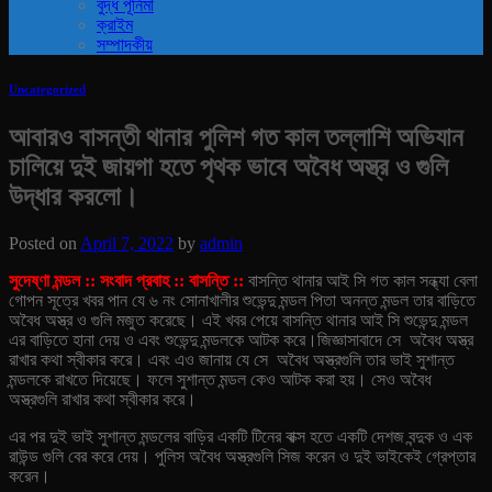
বুদ্ধ পূর্নিমা
ক্রাইম
সম্পাদকীয়
Uncategorized
আবারও বাসন্তী থানার পুলিশ গত কাল তল্লাশি অভিযান
চালিয়ে দুই জায়গা হতে পৃথক ভাবে অবৈধ অস্ত্র ও গুলি
উদ্ধার করলো।
Posted on
April 7, 2022
by
admin
সুদেষ্ণা মন্ডল :: সংবাদ প্রবাহ :: বাসন্তি ::
বাসন্তি থানার আই সি গত কাল সন্ধ্যা বেলা
গোপন সূত্রে খবর পান যে ৬ নং সোনাখালীর শুভেন্দু মন্ডল পিতা অনন্ত মন্ডল তার বাড়িতে
অবৈধ অস্ত্র ও গুলি মজুত করেছে। এই খবর পেয়ে বাসন্তি থানার আই সি শুভেন্দু মন্ডল
এর বাড়িতে হানা দেয় ও এবং শুভেন্দু মন্ডলকে আটক করে।
জিজ্ঞাসাবাদে সে অবৈধ অস্ত্র
রাখার কথা স্বীকার করে। এবং এও জানায় যে সে অবৈধ অস্ত্রগুলি তার ভাই সুশান্ত
মন্ডলকে রাখতে দিয়েছে। ফলে সুশান্ত মন্ডল কেও আটক করা হয়। সেও অবৈধ
অস্ত্রগুলি রাখার কথা স্বীকার করে।
এর পর দুই ভাই সুশান্ত মন্ডলের বাড়ির একটি টিনের বাক্স হতে একটি দেশজ বন্দুক ও এক
রাউন্ড গুলি বের করে দেয়। পুলিস অবৈধ অস্ত্রগুলি সিজ করেন ও দুই ভাইকেই গ্রেপ্তার
করেন।