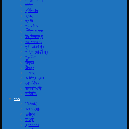
দঃ২৪ পরগনা
নদীয়া
মুর্শিদাবাদ
হাওড়া
হুগলী
পূর্ব বর্ধমান
পশ্চিম বর্ধমান
উঃ দিনাজপুর
দঃ দিনাজপুর
পূর্ব মেদিনীপুর
পশ্চিম মেদিনীপুর
পুরুলিয়া
বাঁকুড়া
বীরভুম
মালদহ
আলিপুর দুয়ার
কোচবিহার
জলপাইগুড়ি
দার্জিলিং
শহর
শিলিগুড়ি
আসানসোল
দুর্গাপুর
হাওড়া
চনন্দননগর