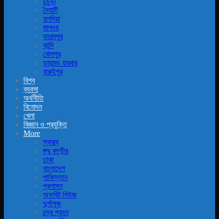
চুচুড়া
নৈহাটি
হলদিয়া
মালদহ
বহরমপুর
কান্দি
বোলপুর
ডায়মন্ড হারবার
বারুইপুর
বিশ্ব
ব‍্যবসা
অর্থনীতি
বিনোদন
খেলা
বিজ্ঞান ও প্রযুক্তি
More
স্বাস্থ্য
জ্ম্মু কাশ্মীর
ঢাকা
বাংলাদেশ
পাকিস্তান
প্রশাসন
অফবিট নিউজ
দুর্গাপূজ
চন্দ্র গ্রহন