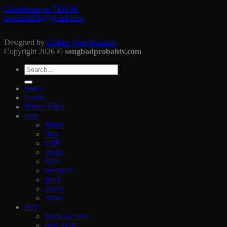
Chandannagar 712136.
newsnet830@gmail.com
Designed by
Golden Web Solution
Copyright 2026 ©
songbadprobahtv.com
প্রচ্ছদ
কলকাতা
পশ্চিমবঙ্গ নির্বাচন
রাজ‍্য
পচিমবন্গ
বিহার
ইউপি
ঝাড়খন্ড
দিল্লি
মধ্যপ্রদেশ
মুম্বাই
চেন্নাই
অন্যান
জেলা
উত্তর ২৪ পরগনা
দঃ২৪ পরগনা