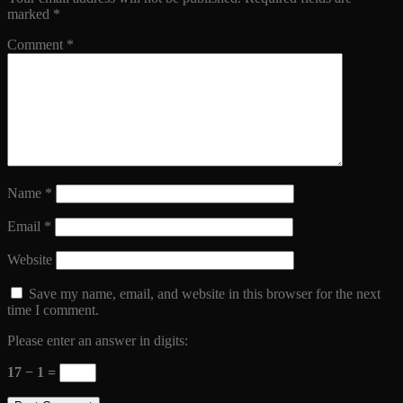
marked
*
Comment
*
Name
*
Email
*
Website
Save my name, email, and website in this browser for the next
time I comment.
Please enter an answer in digits:
17 − 1 =