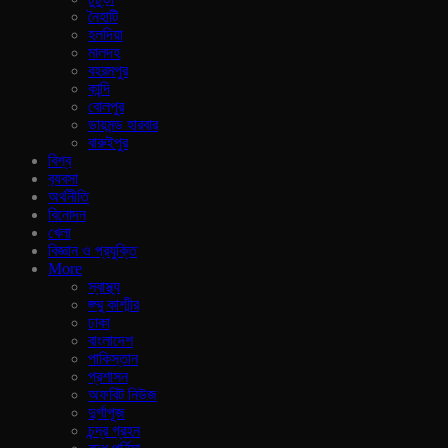
নৈহাটি
হলদিয়া
মালদহ
বহরমপুর
কান্দি
বোলপুর
ডায়মন্ড হারবার
বারুইপুর
বিশ্ব
ব‍্যবসা
অর্থনীতি
বিনোদন
খেলা
বিজ্ঞান ও প্রযুক্তি
More
স্বাস্থ্য
জ্ম্মু কাশ্মীর
ঢাকা
বাংলাদেশ
পাকিস্তান
প্রশাসন
অফবিট নিউজ
দুর্গাপূজ
চন্দ্র গ্রহন