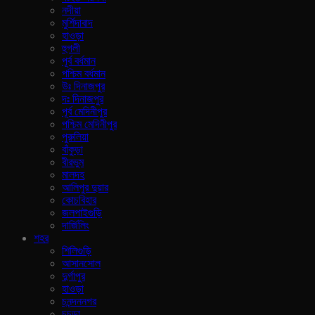
নদীয়া
মুর্শিদাবাদ
হাওড়া
হুগলী
পূর্ব বর্ধমান
পশ্চিম বর্ধমান
উঃ দিনাজপুর
দঃ দিনাজপুর
পূর্ব মেদিনীপুর
পশ্চিম মেদিনীপুর
পুরুলিয়া
বাঁকুড়া
বীরভুম
মালদহ
আলিপুর দুয়ার
কোচবিহার
জলপাইগুড়ি
দার্জিলিং
শহর
শিলিগুড়ি
আসানসোল
দুর্গাপুর
হাওড়া
চনন্দননগর
চুচুড়া