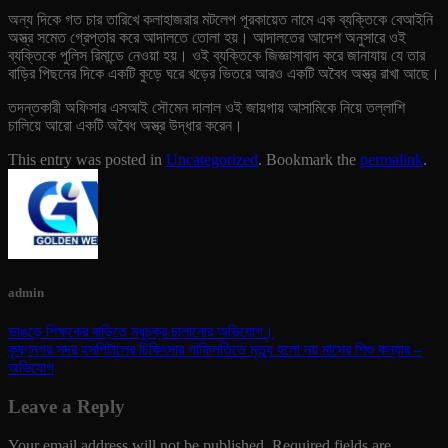
অন্য দিকে গত চার তারিখে কলাহাজরার মটলেপ পূরকায়েত নামে এক ব্যক্তিকে বেআইনি
অস্ত্র সমেত গ্রেপ্তার করে আদালতে তোলা হয়। আদালতের আদেশ অনুসারে ওই
ব্যক্তিকে পুলিস রিমান্ডে নেওয়া হয়। ওই ব্যক্তিকে জিজ্ঞাসাবাদ করে জানাযায় যে তার
বাড়ির পিছনের দিকে একটি কুড়ে ঘরে খড়ের ভিতরে আরও একটি অবৈধ অস্ত্র রাখা আছে।
তদন্তকারী অফিসার এসআই সৌমেন দালাল ওই জায়গায় আসামিকে নিয়ে তল্লাশি
চালিয়ে আরো একটি অবৈধ অস্ত্র উদ্ধার করেন।
This entry was posted in
Uncategorized
. Bookmark the
permalink
.
admin
ভাঙড়ে শিক্ষকের বাড়িতে মধুচক্র চালানোর অভিযোগ।
কৃষ্ণনগর সদর হসপিটালের চিকিৎসার গাফিলতিতে মৃত্যু হলো নয় মাসের শিশু কন্যার –
অভিযোগ
Leave a Reply
Your email address will not be published.
Required fields are