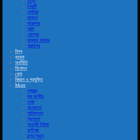
চুচুড়া
নৈহাটি
হলদিয়া
মালদহ
বহরমপুর
কান্দি
বোলপুর
ডায়মন্ড হারবার
বারুইপুর
বিশ্ব
ব‍্যবসা
অর্থনীতি
বিনোদন
খেলা
বিজ্ঞান ও প্রযুক্তি
More
স্বাস্থ্য
জ্ম্মু কাশ্মীর
ঢাকা
বাংলাদেশ
পাকিস্তান
প্রশাসন
অফবিট নিউজ
দুর্গাপূজ
চন্দ্র গ্রহন