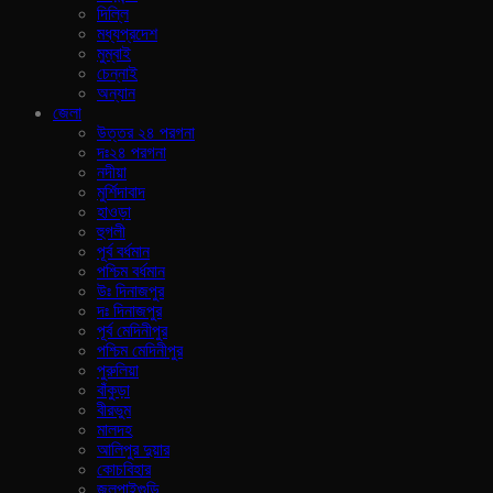
দিল্লি
মধ্যপ্রদেশ
মুম্বাই
চেন্নাই
অন্যান
জেলা
উত্তর ২৪ পরগনা
দঃ২৪ পরগনা
নদীয়া
মুর্শিদাবাদ
হাওড়া
হুগলী
পূর্ব বর্ধমান
পশ্চিম বর্ধমান
উঃ দিনাজপুর
দঃ দিনাজপুর
পূর্ব মেদিনীপুর
পশ্চিম মেদিনীপুর
পুরুলিয়া
বাঁকুড়া
বীরভুম
মালদহ
আলিপুর দুয়ার
কোচবিহার
জলপাইগুড়ি