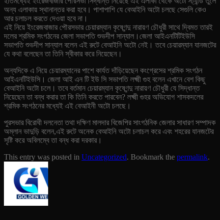
ইতিমধ্যেই ইংরেজবাজার পৌরসভা সিদ্ধান্ত নিয়েছে এই এলাকা থেকে অটো স্ট্যান্ড তুলে
অন্য এলাকায় স্থানান্তর করা হবে। পাশাপাশি যে বেআইনি অটো চলছে সেগুলি কেও
আর চলাচল করতে দেওয়া হবে না।
এই নিয়ে ইংরেজবাজার পৌরসভার চেয়ারম্যান কৃষ্ণেন্দু নারায়ণ চৌধুরী সাথে দ্বিমত তারই
দলের শ্রমিক সংগঠনের জেলা সভাপতি শুভদীপ সান্যাল।জেলা আইএনটিটিইউসি
সভাপতি শুভদীপ সান্যাল বলেন এই রুটে বেআইনি অটো নেই। তবে চেয়ারম্যান যানজটের
যে কথা বলেছেন তা তিনি স্বীকার করে নিয়েছেন।
অন্যদিকে এ নিয়ে চেয়ারম্যানের পাশে কার্যত দাঁড়িয়েছেন কংগ্রেসের শ্রমিক সংগঠন
আইএনটিইউসি। জেলা আই এন টি ইউ সি সভাপতি লক্ষ্মী গুহ বলেন এখানে বেশ কিছু
বেআইনি অটো চলে।
তবে বর্তমান চেয়ারম্যান কৃষ্ণেন্দু নারায়ণ চৌধুরী যে সিদ্ধান্ত
নিয়েছেন তা বন্ধ করার তা কি তিনি করতে পারবেন? লক্ষ্মী গুহর অভিযোগ শাসকদলের
শ্রমিক সংগঠনের মধ্যেই এই বেআইনী অটো চলছে।
পুরসভার বিরোধী দলনেতা তথা দক্ষিণ মালদার বিজেপির সাংগঠনিক জেলার সাধারণ সম্পাদক
অম্লান ভাদুড়ি বলেন,এই রুটে অনেক বেআইনি অটো চলাচল করে এবং শহরের যানজটের
সৃষ্টি করে অবিলম্বে তা বন্ধ করা দরকার।
This entry was posted in
Uncategorized
. Bookmark the
permalink
.