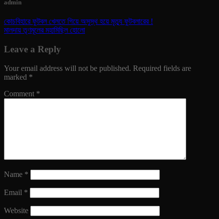
admin
কোচবিহারে ফুটবল খেলতে গিয়ে অসুস্থ হয়ে মৃত্যু ফুটবলারের !
মালদায় তৃণমূলের মহামিছিল হোলো
Leave a Reply
Your email address will not be published.
Required fields are
marked
*
Comment
*
Name
*
Email
*
Website