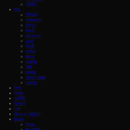
দার্জিলিং
শহর
শিলিগুড়ি
আসানসোল
দুর্গাপুর
হাওড়া
চনন্দননগর
চুচুড়া
নৈহাটি
হলদিয়া
মালদহ
বহরমপুর
কান্দি
বোলপুর
ডায়মন্ড হারবার
বারুইপুর
বিশ্ব
ব‍্যবসা
অর্থনীতি
বিনোদন
খেলা
বিজ্ঞান ও প্রযুক্তি
More
স্বাস্থ্য
জ্ম্মু কাশ্মীর