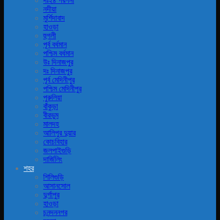
দঃ২৪ পরগনা
নদীয়া
মুর্শিদাবাদ
হাওড়া
হুগলী
পূর্ব বর্ধমান
পশ্চিম বর্ধমান
উঃ দিনাজপুর
দঃ দিনাজপুর
পূর্ব মেদিনীপুর
পশ্চিম মেদিনীপুর
পুরুলিয়া
বাঁকুড়া
বীরভুম
মালদহ
আলিপুর দুয়ার
কোচবিহার
জলপাইগুড়ি
দার্জিলিং
শহর
শিলিগুড়ি
আসানসোল
দুর্গাপুর
হাওড়া
চনন্দননগর