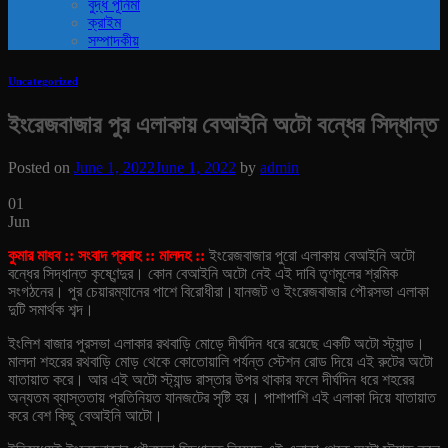
বুদ্ধ পূর্নিমা
ক্রাইম
সম্পাদকীয়
Uncategorized
ইংরেজবাজার পুর এলাকায় বেআইনি অটো বন্ধের সিদ্ধান্ত
Posted on
June 1, 2022
June 1, 2022
by
admin
01
Jun
কুমার মাধব :: সংবাদ প্রবাহ :: মালদহ ::
ইংরেজবাজার পুরো এলাকায় বেআইনি অটো
বন্ধের সিদ্ধান্ত কৃষ্ণেন্দুর। কোন বেআইনি অটো নেই এই দাবি তৃণমূলের শ্রমিক
সংগঠনের। পুর চেয়ারম্যানের পাশে বিরোধীরা।যানজট ও ইংরেজবাজার পৌরসভা এলাকা
দুটি সমার্থক শব্দ।
ইংলিশ বাজার পুরসভা এলাকার রথবাড়ি মোড়ে দীর্ঘদিন ধরে রয়েছে একটি অটো স্ট্যান্ড।
মালদা শহরের রথবাড়ি মোড় থেকে কোতোয়ালি পর্যন্ত স্টেশন রোড দিয়ে এই রুটের অটো
যাতায়াত করে।
আর এই অটো স্ট্যান্ড রাস্তার উপর থাকার ফলে দীর্ঘদিন ধরে শহরের
অন্যতম ব্যাস্ততায় প্রতিনিয়ত যানজটের সৃষ্টি হয়। পাশাপাশি এই এলাকা দিয়ে যাতায়াত
করে বেশ কিছু বেআইনি আটো।