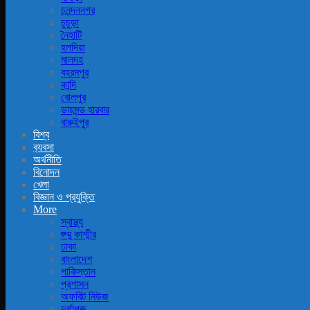
চনন্দননগর
চুচুড়া
নৈহাটি
হলদিয়া
মালদহ
বহরমপুর
কান্দি
বোলপুর
ডায়মন্ড হারবার
বারুইপুর
বিশ্ব
ব‍্যবসা
অর্থনীতি
বিনোদন
খেলা
বিজ্ঞান ও প্রযুক্তি
More
স্বাস্থ্য
জ্ম্মু কাশ্মীর
ঢাকা
বাংলাদেশ
পাকিস্তান
প্রশাসন
অফবিট নিউজ
দুর্গাপূজ