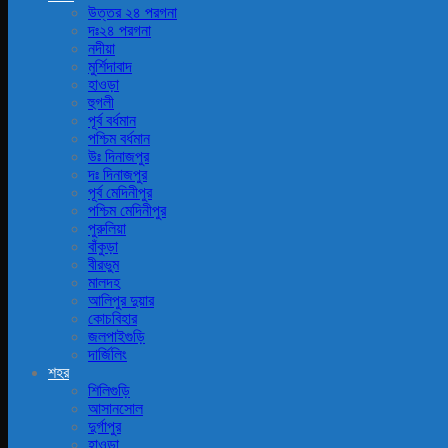
উত্তর ২৪ পরগনা
দঃ২৪ পরগনা
নদীয়া
মুর্শিদাবাদ
হাওড়া
হুগলী
পূর্ব বর্ধমান
পশ্চিম বর্ধমান
উঃ দিনাজপুর
দঃ দিনাজপুর
পূর্ব মেদিনীপুর
পশ্চিম মেদিনীপুর
পুরুলিয়া
বাঁকুড়া
বীরভুম
মালদহ
আলিপুর দুয়ার
কোচবিহার
জলপাইগুড়ি
দার্জিলিং
শহর
শিলিগুড়ি
আসানসোল
দুর্গাপুর
হাওড়া