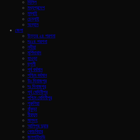
দিল্লি
মধ্যপ্রদেশ
মুম্বাই
চেন্নাই
অন্যান
জেলা
উত্তর ২৪ পরগনা
দঃ২৪ পরগনা
নদীয়া
মুর্শিদাবাদ
হাওড়া
হুগলী
পূর্ব বর্ধমান
পশ্চিম বর্ধমান
উঃ দিনাজপুর
দঃ দিনাজপুর
পূর্ব মেদিনীপুর
পশ্চিম মেদিনীপুর
পুরুলিয়া
বাঁকুড়া
বীরভুম
মালদহ
আলিপুর দুয়ার
কোচবিহার
জলপাইগুড়ি