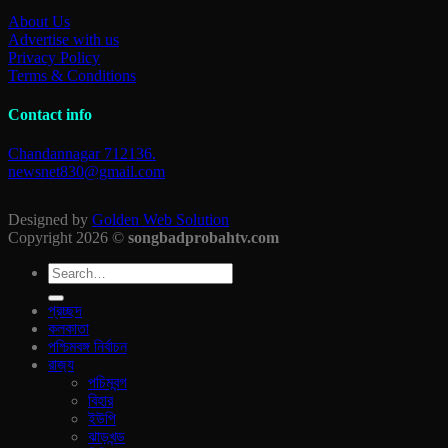
About Us
Advertise with us
Privacy Policy
Terms & Conditions
Contact info
Chandannagar 712136.
newsnet830@gmail.com
Designed by
Golden Web Solution
Copyright 2026 ©
songbadprobahtv.com
প্রচ্ছদ
কলকাতা
পশ্চিমবঙ্গ নির্বাচন
রাজ‍্য
পচিমবন্গ
বিহার
ইউপি
ঝাড়খন্ড