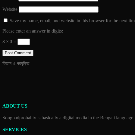
Website
Save my name, email, and website in this browser for the next ti
Please enter an answer in digits:
3 × 3 =
বিজ্ঞান ও প্রযুক্তি
ABOUT US
Songbadprobahtv is basically a digital media in the Bengali language.
SERVICES