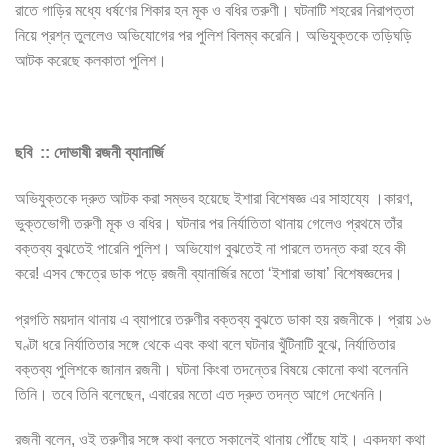
রাতে গাড়ির মধ্যে ধর্ষণের শিকার হন মূক ও বধির তরুণী। ঘটনাটি শহরের নিরাপত্তা
নিয়ে প্রশ্ন তুললেও অভিযোগের পর পুলিশ বিলম্ব করেনি। অভিযুক্তকে তড়িঘড়ি
আটক করেছে কলকাতা পুলিশ।
ছবি :: দোভাষী রজনী ব্যানার্জি
অভিযুক্তকে দ্রুত আটক করা সম্ভব হয়েছে ইশারা বিশেষজ্ঞ এর সাহায্যে ।কারণ,
ভুক্তভোগী তরুণী মূক ও বধির। ঘটনার পর নির্যাতিতা থানায় গেলেও প্রথমে তাঁর
বক্তব্য বুঝতেই পারেনি পুলিশ। অভিযোগ বুঝতেই না পারলে তদন্ত করা হবে কী
করে! এসব ক্ষেত্রে ডাক পড়ে রজনী ব্যানার্জির মতো ‘ইশারা ভাষা’ বিশেষজ্ঞদের।
প্রগতি ময়দান থানায় এ ব্যাপারে তরুণীর বক্তব্য বুঝতে ডাকা হয় রজনীকে। প্রায় ১৬
ঘণ্টা ধরে নির্যাতিতার সঙ্গে থেকে এবং কথা বলে ঘটনার খুঁটিনাটি বুঝে, নির্যাতিতার
বক্তব্য পুলিশকে জানান রজনী। ঘটনা কিংবা তদন্তের বিষয়ে কোনো কথা বলেননি
তিনি। তবে তিনি বলেছেন, এবারের মতো এত দ্রুত তদন্ত আগে দেখেননি।
রজনী বলেন, ওই তরুণীর সঙ্গে কথা বলতে সকালেই থানায় পৌঁছে যাই। একদফা কথা