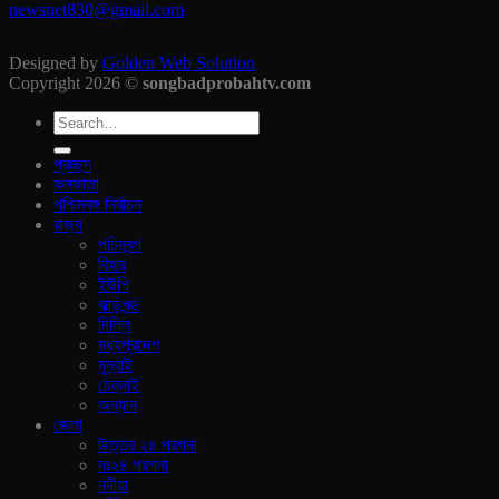
newsnet830@gmail.com
Designed by
Golden Web Solution
Copyright 2026 ©
songbadprobahtv.com
প্রচ্ছদ
কলকাতা
পশ্চিমবঙ্গ নির্বাচন
রাজ‍্য
পচিমবন্গ
বিহার
ইউপি
ঝাড়খন্ড
দিল্লি
মধ্যপ্রদেশ
মুম্বাই
চেন্নাই
অন্যান
জেলা
উত্তর ২৪ পরগনা
দঃ২৪ পরগনা
নদীয়া