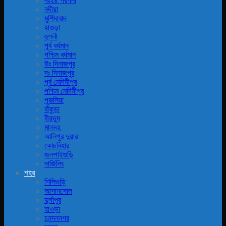
দঃ২৪ পরগনা
নদীয়া
মুর্শিদাবাদ
হাওড়া
হুগলী
পূর্ব বর্ধমান
পশ্চিম বর্ধমান
উঃ দিনাজপুর
দঃ দিনাজপুর
পূর্ব মেদিনীপুর
পশ্চিম মেদিনীপুর
পুরুলিয়া
বাঁকুড়া
বীরভুম
মালদহ
আলিপুর দুয়ার
কোচবিহার
জলপাইগুড়ি
দার্জিলিং
শহর
শিলিগুড়ি
আসানসোল
দুর্গাপুর
হাওড়া
চনন্দননগর