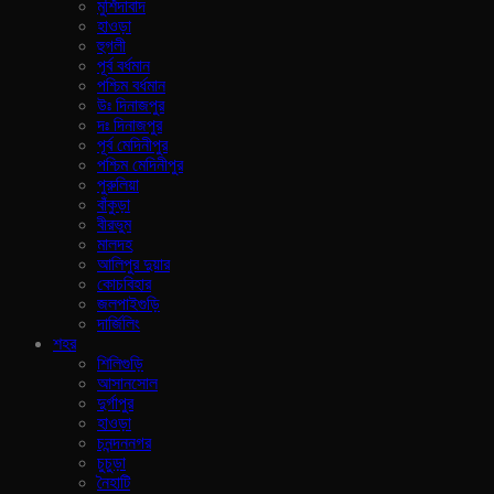
মুর্শিদাবাদ
হাওড়া
হুগলী
পূর্ব বর্ধমান
পশ্চিম বর্ধমান
উঃ দিনাজপুর
দঃ দিনাজপুর
পূর্ব মেদিনীপুর
পশ্চিম মেদিনীপুর
পুরুলিয়া
বাঁকুড়া
বীরভুম
মালদহ
আলিপুর দুয়ার
কোচবিহার
জলপাইগুড়ি
দার্জিলিং
শহর
শিলিগুড়ি
আসানসোল
দুর্গাপুর
হাওড়া
চনন্দননগর
চুচুড়া
নৈহাটি