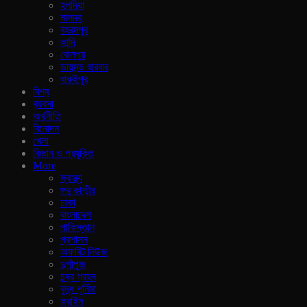
হলদিয়া
মালদহ
বহরমপুর
কান্দি
বোলপুর
ডায়মন্ড হারবার
বারুইপুর
বিশ্ব
ব‍্যবসা
অর্থনীতি
বিনোদন
খেলা
বিজ্ঞান ও প্রযুক্তি
More
স্বাস্থ্য
জ্ম্মু কাশ্মীর
ঢাকা
বাংলাদেশ
পাকিস্তান
প্রশাসন
অফবিট নিউজ
দুর্গাপূজ
চন্দ্র গ্রহন
বুদ্ধ পূর্নিমা
ক্রাইম