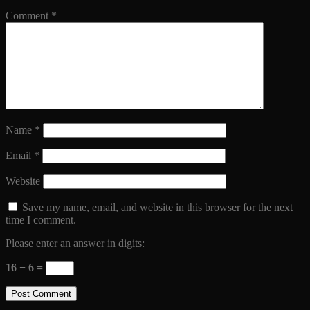
Comment
*
Name
*
Email
*
Website
Save my name, email, and website in this browser for the next
time I comment.
Please enter an answer in digits:
16 − 6 =