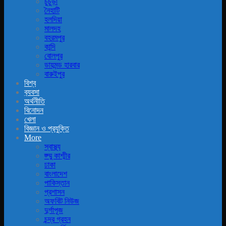
চুচুড়া
নৈহাটি
হলদিয়া
মালদহ
বহরমপুর
কান্দি
বোলপুর
ডায়মন্ড হারবার
বারুইপুর
বিশ্ব
ব‍্যবসা
অর্থনীতি
বিনোদন
খেলা
বিজ্ঞান ও প্রযুক্তি
More
স্বাস্থ্য
জ্ম্মু কাশ্মীর
ঢাকা
বাংলাদেশ
পাকিস্তান
প্রশাসন
অফবিট নিউজ
দুর্গাপূজ
চন্দ্র গ্রহন