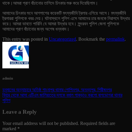
থাকে।আমরা প্রাণ বাঁচানোর তাগিদে চিৎকার শুরু করে দিয়েছিলাম।
আমাদের চিৎকার শুনে আশপাশের কয়েকটি মৎস্যজীবি ট্রলার এগিয়ে আসে। মৎস্যজীবি
ট্রলাররা পুলিশকে খবর দেয়। ঘটনাস্থলে পুলিশ এসে আমাদের চার জনকে নিরাপদে উদ্ধার
করে। আমরা ভাবতে পারিনি যে আমরা উদ্ধার হবে। সুন্দরবন পুলিশ জেলা পুলিশকে
আমাদের প্রাণ বাঁচানোর জন্য অশেষ ধন্যবাদ।
This entry was posted in
Uncategorized
. Bookmark the
permalink
.
admin
হনুমানের অত্যাচারে অতিষ্ঠ গাংনাপুর থানার গোপিনগর, অনন্তপুর, শিরীষনগর
বিহার থেকে আসা এটিএম জালিয়াতের দলকে বমাল পাকড়াও করলো বাগডোগরা থানার
পুলিশ
Leave a Reply
Your email address will not be published.
Required fields are
marked
*