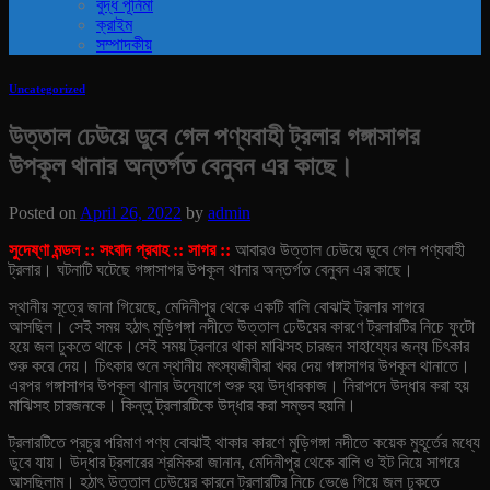
বুদ্ধ পূর্নিমা
ক্রাইম
সম্পাদকীয়
Uncategorized
উত্তাল ঢেউয়ে ডুবে গেল পণ্যবাহী ট্রলার গঙ্গাসাগর
উপকূল থানার অন্তর্গত বেনুবন এর কাছে।
Posted on
April 26, 2022
by
admin
সুদেষ্ণা মন্ডল :: সংবাদ প্রবাহ :: সাগর ::
আবারও উত্তাল ঢেউয়ে ডুবে গেল পণ্যবাহী
ট্রলার। ঘটনাটি ঘটেছে গঙ্গাসাগর উপকূল থানার অন্তর্গত বেনুবন এর কাছে।
স্থানীয় সূত্রে জানা গিয়েছে, মেদিনীপুর থেকে একটি বালি বোঝাই ট্রলার সাগরে
আসছিল। সেই সময় হঠাৎ মুড়িগঙ্গা নদীতে উত্তাল ঢেউয়ের কারণে ট্রলারটির নিচে ফুটো
হয়ে জল ঢুকতে থাকে।
সেই সময় ট্রলারে থাকা মাঝিসহ চারজন সাহায্যের জন্য চিৎকার
শুরু করে দেয়। চিৎকার শুনে স্থানীয় মৎস্যজীবীরা খবর দেয় গঙ্গাসাগর উপকূল থানাতে।
এরপর গঙ্গাসাগর উপকূল থানার উদ্যোগে শুরু হয় উদ্ধারকাজ। নিরাপদে উদ্ধার করা হয়
মাঝিসহ চারজনকে। কিন্তু ট্রলারটিকে উদ্ধার করা সম্ভব হয়নি।
ট্রলারটিতে প্রচুর পরিমাণ পণ্য বোঝাই থাকার কারণে মুড়িগঙ্গা নদীতে কয়েক মুহূর্তের মধ্যে
ডুবে যায়। উদ্ধার ট্রলারের শ্রমিকরা জানান, মেদিনীপুর থেকে বালি ও ইট নিয়ে সাগরে
আসছিলাম। হঠাৎ উত্তাল ঢেউয়ের কারনে ট্রলারটির নিচে ভেঙে গিয়ে জল ঢুকতে