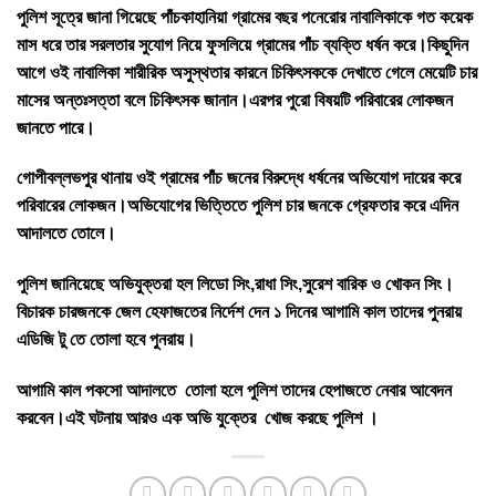
পুলিশ সূত্রে জানা গিয়েছে পাঁচকাহানিয়া গ্রামের বছর পনেরোর নাবালিকাকে গত কয়েক
মাস ধরে তার সরলতার সুযোগ নিয়ে ফুসলিয়ে গ্রামের পাঁচ ব্যক্তি ধর্ষন করে।কিছুদিন
আগে ওই নাবালিকা শারীরিক অসুস্থতার কারনে চিকিৎসককে দেখাতে গেলে মেয়েটি চার
মাসের অন্তঃসত্তা বলে চিকিৎসক জানান।এরপর পুরো বিষয়টি পরিবারের লোকজন
জানতে পারে।
গোপীবল্লভপুর থানায় ওই গ্রামের পাঁচ জনের বিরুদ্ধে ধর্ষনের অভিযোগ দায়ের করে
পরিবারের লোকজন।অভিযোগের ভিত্তিতে পুলিশ চার জনকে গ্রেফতার করে এদিন
আদালতে তোলে।
পুলিশ জানিয়েছে অভিযুক্তরা হল লিডো সিং,রাধা সিং,সুরেশ বারিক ও খোকন সিং।
বিচারক চারজনকে জেল হেফাজতের নির্দেশ দেন ১ দিনের আগামি কাল তাদের পুনরায়
এডিজি টু তে তোলা হবে পুনরায়।
আগামি কাল পকসো আদালতে তোলা হলে পুলিশ তাদের হেপাজতে নেবার আবেদন
করবেন।এই ঘটনায় আরও এক অভি যুক্তের খোজ করছে পুলিশ ।