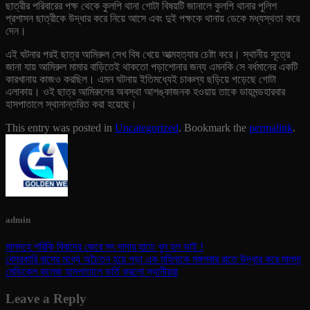
ছাত্রীর পরিবারের পক্ষ থেকে কুলপি থানা গোটা বিষয়টি জানালে কুলপি থানার পুলিশ
প্রশাসন ছাত্রীকে উদ্ধার করে নিয়ে আসে এবং দুই পক্ষকে থানায় ডেকে মধ্যস্থতা করে
দেন।
এই ঘটনার পরই ছাত্র আমিরুল সেখ বিষ খেয়ে আত্মহত্যার চেষ্টা করে। স্থানীয় সূত্রে
জানা যায় আমিরুল মামার বাড়িতেই থাকতো পড়াশোনার জন্য এমনকি সে বর্ধমানের একটি
কারখানায় কাজও করছিল। এমন ঘটনায় ইতিমধ্যেই চাঞ্চল্য ছড়িয়ে পড়েছে গোটা
এলাকায়। ওই ছাত্র আমিরুলের অবস্থা আশঙ্কাজনক হওয়ায় তাকে ডায়মন্ডহারবার
হাসপাতালে স্থানান্তরিত করা হয়েছে।
This entry was posted in
Uncategorized
. Bookmark the
permalink
.
admin
মালদহে শরিকি বিবাদের জেরে সৎ দাদার হাতে খুন হল ভাই !
বেসরকারি বাসের মধ্যে অচৈতন হয়ে পড়া এক মহিলাকে মঙ্গলবার রাতে উদ্ধার করে মালদা
মেডিকেল কলেজ হাসপাতালে ভর্তি করলো স্থানীয়রা
Leave a Reply