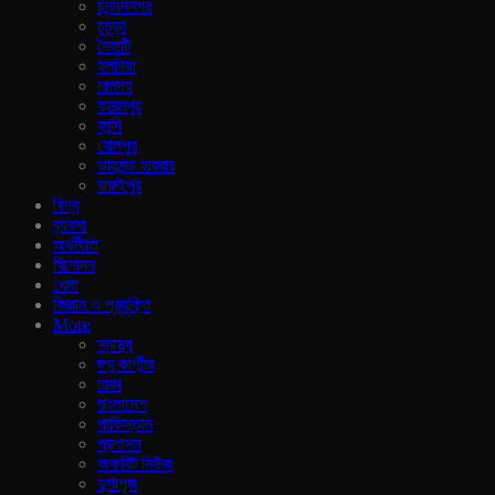
চনন্দননগর
চুচুড়া
নৈহাটি
হলদিয়া
মালদহ
বহরমপুর
কান্দি
বোলপুর
ডায়মন্ড হারবার
বারুইপুর
বিশ্ব
ব‍্যবসা
অর্থনীতি
বিনোদন
খেলা
বিজ্ঞান ও প্রযুক্তি
More
স্বাস্থ্য
জ্ম্মু কাশ্মীর
ঢাকা
বাংলাদেশ
পাকিস্তান
প্রশাসন
অফবিট নিউজ
দুর্গাপূজ