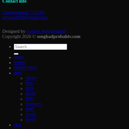
Contact info
Chandannagar 712136.
newsnet830@gmail.com
Designed by
Golden Web Solution
Copyright 2026 ©
songbadprobahtv.com
প্রচ্ছদ
কলকাতা
পশ্চিমবঙ্গ নির্বাচন
রাজ‍্য
পচিমবন্গ
বিহার
ইউপি
ঝাড়খন্ড
দিল্লি
মধ্যপ্রদেশ
মুম্বাই
চেন্নাই
অন্যান
জেলা