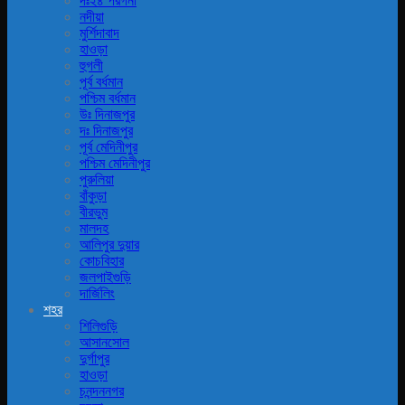
দঃ২৪ পরগনা
নদীয়া
মুর্শিদাবাদ
হাওড়া
হুগলী
পূর্ব বর্ধমান
পশ্চিম বর্ধমান
উঃ দিনাজপুর
দঃ দিনাজপুর
পূর্ব মেদিনীপুর
পশ্চিম মেদিনীপুর
পুরুলিয়া
বাঁকুড়া
বীরভুম
মালদহ
আলিপুর দুয়ার
কোচবিহার
জলপাইগুড়ি
দার্জিলিং
শহর
শিলিগুড়ি
আসানসোল
দুর্গাপুর
হাওড়া
চনন্দননগর