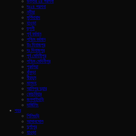
উত্তর ২৪ পরগনা
দঃ২৪ পরগনা
নদীয়া
মুর্শিদাবাদ
হাওড়া
হুগলী
পূর্ব বর্ধমান
পশ্চিম বর্ধমান
উঃ দিনাজপুর
দঃ দিনাজপুর
পূর্ব মেদিনীপুর
পশ্চিম মেদিনীপুর
পুরুলিয়া
বাঁকুড়া
বীরভুম
মালদহ
আলিপুর দুয়ার
কোচবিহার
জলপাইগুড়ি
দার্জিলিং
শহর
শিলিগুড়ি
আসানসোল
দুর্গাপুর
হাওড়া