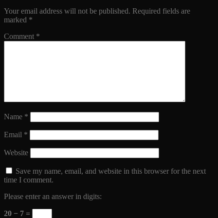
Your email address will not be published.
Required fields are
marked
*
Comment
*
Name
*
Email
*
Website
Save my name, email, and website in this browser for the next
time I comment.
Please enter an answer in digits:
20 − 7 =