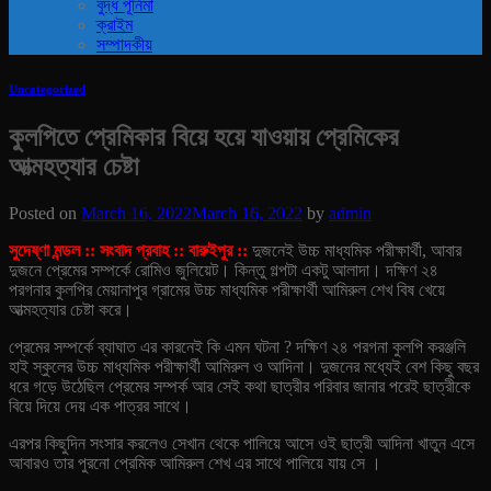
বুদ্ধ পূর্নিমা
ক্রাইম
সম্পাদকীয়
Uncategorized
কুলপিতে প্রেমিকার বিয়ে হয়ে যাওয়ায় প্রেমিকের
আত্মহত্যার চেষ্টা
Posted on
March 16, 2022
March 16, 2022
by
admin
সুদেষ্ণা মন্ডল :: সংবাদ প্রবাহ :: বারুইপুর ::
দুজনেই উচ্চ মাধ্যমিক পরীক্ষার্থী, আবার
দুজনে প্রেমের সম্পর্কে রোমিও জুলিয়েট। কিন্তু গল্পটা একটু আলাদা। দক্ষিণ ২৪
পরগনার কুলপির মেয়ানাপুর গ্রামের উচ্চ মাধ্যমিক পরীক্ষার্থী আমিরুল শেখ বিষ খেয়ে
আত্মহত্যার চেষ্টা করে।
প্রেমের সম্পর্কে ব্যাঘাত এর কারনেই কি এমন ঘটনা ? দক্ষিণ ২৪ পরগনা কুলপি করঞ্জলি
হাই স্কুলের উচ্চ মাধ্যমিক পরীক্ষার্থী আমিরুল ও আদিনা। দুজনের মধ্যেই বেশ কিছু বছর
ধরে গড়ে উঠেছিল প্রেমের সম্পর্ক আর সেই কথা ছাত্রীর পরিবার জানার পরেই ছাত্রীকে
বিয়ে দিয়ে দেয় এক পাত্রর সাথে।
এরপর কিছুদিন সংসার করলেও সেখান থেকে পালিয়ে আসে ওই ছাত্রী আদিনা খাতুন এসে
আবারও তার পুরনো প্রেমিক আমিরুল শেখ এর সাথে পালিয়ে যায় সে ।