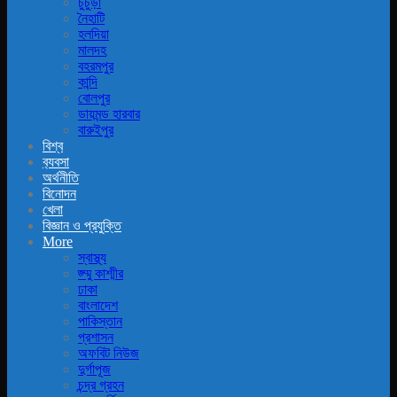
চুচুড়া
নৈহাটি
হলদিয়া
মালদহ
বহরমপুর
কান্দি
বোলপুর
ডায়মন্ড হারবার
বারুইপুর
বিশ্ব
ব‍্যবসা
অর্থনীতি
বিনোদন
খেলা
বিজ্ঞান ও প্রযুক্তি
More
স্বাস্থ্য
জ্ম্মু কাশ্মীর
ঢাকা
বাংলাদেশ
পাকিস্তান
প্রশাসন
অফবিট নিউজ
দুর্গাপূজ
চন্দ্র গ্রহন