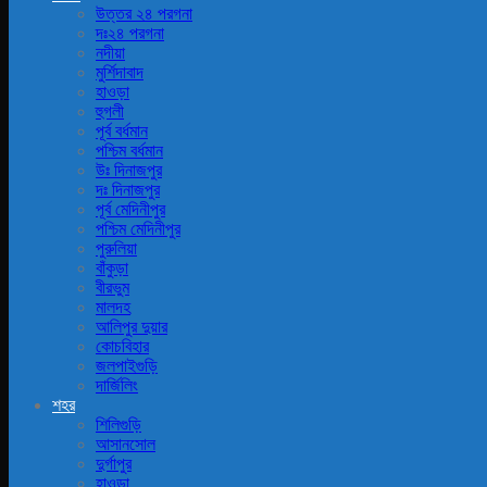
উত্তর ২৪ পরগনা
দঃ২৪ পরগনা
নদীয়া
মুর্শিদাবাদ
হাওড়া
হুগলী
পূর্ব বর্ধমান
পশ্চিম বর্ধমান
উঃ দিনাজপুর
দঃ দিনাজপুর
পূর্ব মেদিনীপুর
পশ্চিম মেদিনীপুর
পুরুলিয়া
বাঁকুড়া
বীরভুম
মালদহ
আলিপুর দুয়ার
কোচবিহার
জলপাইগুড়ি
দার্জিলিং
শহর
শিলিগুড়ি
আসানসোল
দুর্গাপুর
হাওড়া