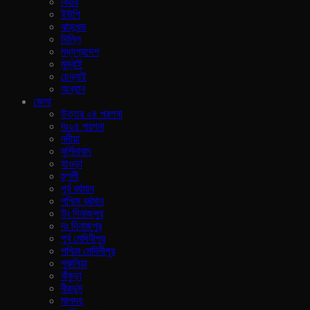
বিহার
ইউপি
ঝাড়খন্ড
দিল্লি
মধ্যপ্রদেশ
মুম্বাই
চেন্নাই
অন্যান
জেলা
উত্তর ২৪ পরগনা
দঃ২৪ পরগনা
নদীয়া
মুর্শিদাবাদ
হাওড়া
হুগলী
পূর্ব বর্ধমান
পশ্চিম বর্ধমান
উঃ দিনাজপুর
দঃ দিনাজপুর
পূর্ব মেদিনীপুর
পশ্চিম মেদিনীপুর
পুরুলিয়া
বাঁকুড়া
বীরভুম
মালদহ