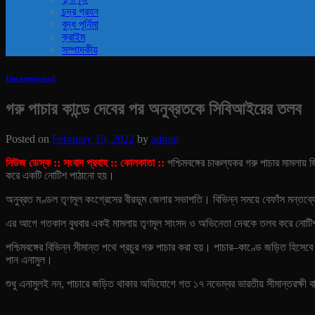
চন্দ্র গ্রহন
বুদ্ধ পূর্নিমা
ক্রাইম
সম্পাদকীয়
Uncategorized
গরু পাচার কান্ডে দেবের পর অনুব্রতকে সিবিআইয়ের তলব
Posted on
February 10, 2022
by
admin
নিউজ ডেস্ক :: সংবাদ প্রবাহ :: কোলকাতা ::
পশ্চিমবঙ্গের চাঞ্চল্যকর গরু পাচার মামল
করে একটি নোটিশ পাঠানো হয়।
অনুব্রত মণ্ডল তৃণমূল কংগ্রেসের বীরভূম জেলার সভাপতি। বিভিন্ন সময়ে বেফাঁস মন্তব
এর আগে গতকাল বুধবার একই মামলায় তৃণমূল সাংসদ ও অভিনেতা দেবকে তলব করে নোটিশ পাঠ
পশ্চিমবঙ্গের বিভিন্ন সীমান্ত পথে প্রচুর গরু পাচার করা হয়। পাচার–কাণ্ডে জড়িত হিসেবে
পান এনামুল।
শুধু এনামুলই নন, পাচারে জড়িত থাকার অভিযোগে গত ১৭ নভেম্বর ভারতীয় সীমান্তরক্ষী