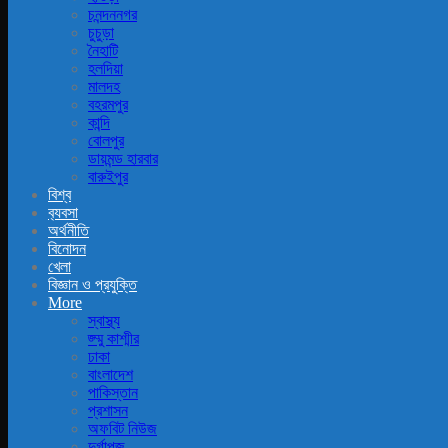
চনন্দননগর
চুচুড়া
নৈহাটি
হলদিয়া
মালদহ
বহরমপুর
কান্দি
বোলপুর
ডায়মন্ড হারবার
বারুইপুর
বিশ্ব
ব‍্যবসা
অর্থনীতি
বিনোদন
খেলা
বিজ্ঞান ও প্রযুক্তি
More
স্বাস্থ্য
জ্ম্মু কাশ্মীর
ঢাকা
বাংলাদেশ
পাকিস্তান
প্রশাসন
অফবিট নিউজ
দুর্গাপূজ