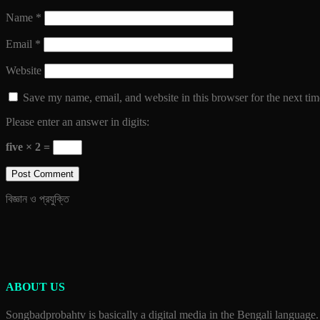
Name
*
Email
*
Website
Save my name, email, and website in this browser for the next ti
Please enter an answer in digits:
five × 2 =
বিজ্ঞান ও প্রযুক্তি
ABOUT US
Songbadprobahtv is basically a digital media in the Bengali language.