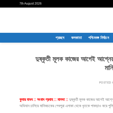
Skip
7th August 2026
to
content
প্রচ্ছদ
কলকাতা
পশ্চিমবঙ্গ নির্বাচন
দুষ্কৃতী মূলক কাজের আগেই আগ্নেয়
মান
POSTED
কুমার মাধব :: সংবাদ প্রবাহ :: মালদা ::
দুষ্কৃতী মূলক কাজের আগেই আগ্নেয
অভিযান চালিয়ে মানিকচকের শেখপুরা এলাকা থেকে ধৃতকে পাকড়াও করে পুল