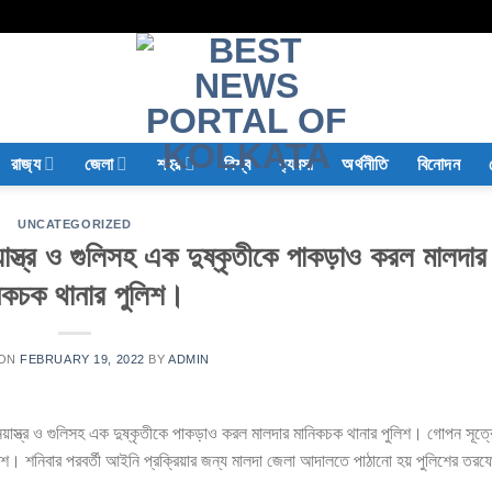
রাজ‍্য
জেলা
শহর
বিশ্ব
ব‍্যবসা
অর্থনীতি
বিনোদন
UNCATEGORIZED
াস্ত্র ও গুলিসহ এক দুষ্কৃতীকে পাকড়াও করল মালদার
িকচক থানার পুলিশ।
 ON
FEBRUARY 19, 2022
BY
ADMIN
়াস্ত্র ও গুলিসহ এক দুষ্কৃতীকে পাকড়াও করল মালদার মানিকচক থানার পুলিশ। গোপন সূত্
িশ। শনিবার পরবর্তী আইনি প্রক্রিয়ার জন্য মালদা জেলা আদালতে পাঠানো হয় পুলিশের তর