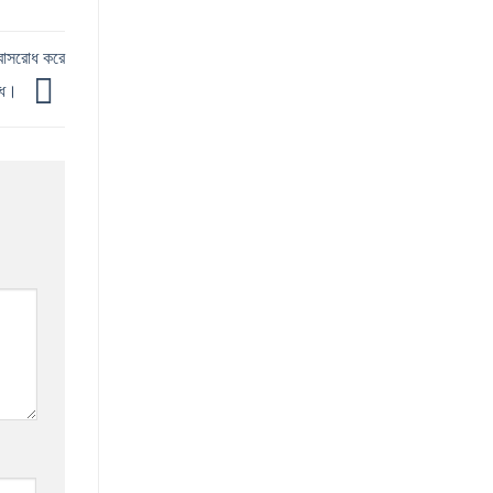
্বাসরোধ করে
্ধে।