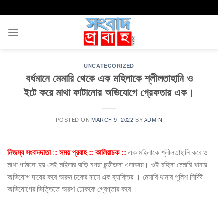
Skip
to
content
UNCATEGORIZED
বর্ধমানে মেমারি থেকে এক মহিলাকে শ্লীলতাহানি ও
ইটে করে মাথা ফাটানোর অভিযোগে গ্রেফতার এক।
POSTED ON
MARCH 9, 2022
BY
ADMIN
নিজস্ব সংবাদদাতা :: সময় প্রবাহ :: কালিয়াচক ::
এক মহিলাকে শ্লীলতাহানি করে ও
মাথা পাঠানো হয় সেই মহিলার বাড়ি মগরা চন্ডীতলা এলাকায়। ওই মহিলা মেমারি থানায়
অভিযোগ দায়ের করে অরুন ঢকের নামে এক ব্যাক্তির । মেমারি থানার পুলিশ নির্দিষ্ট
অভিযোগের ভিত্তিতে অরুণ ঢোককে গ্রেপ্তার করে ।