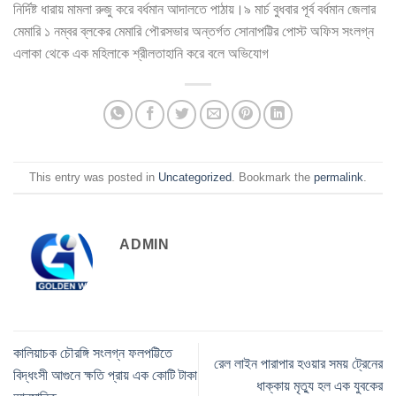
নির্দিষ্ট ধারায় মামলা রুজু করে বর্ধমান আদালতে পাঠায়।৯ মার্চ বুধবার পূর্ব বর্ধমান জেলার
মেমারি ১ নম্বর ব্লকের মেমারি পৌরসভার অন্তর্গত সোনাপট্টির পোস্ট অফিস সংলগ্ন
এলাকা থেকে এক মহিলাকে শ্রীলতাহানি করে বলে অভিযোগ
This entry was posted in
Uncategorized
. Bookmark the
permalink
.
ADMIN
কালিয়াচক চৌরঙ্গি সংলগ্ন ফলপট্টিতে
রেল লাইন পারাপার হওয়ার সময় ট্রেনের
বিদ্ধংসী আগুনে ক্ষতি প্রায় এক কোটি টাকা
ধাক্কায় মৃত্যু হল এক যুবকের