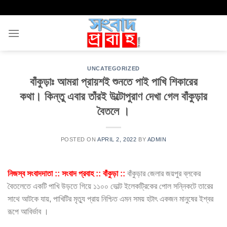
Skip
to
content
UNCATEGORIZED
বাঁকুড়াঃ আমরা প্রায়শই শুনতে পাই পাখি শিকারের
কথা। কিন্তু এবার তাঁরই উল্টোপুরাণ দেখা গেল বাঁকুড়ার
বৈতলে ।
POSTED ON
APRIL 2, 2022
BY
ADMIN
নিজস্ব সংবাদদাতা :: সংবাদ প্রবাহ :: বাঁকুড়া ::
বাঁকুড়ার জেলার জয়পুর ব্লকের
বৈতলেতে একটি পাখি উড়তে গিয়ে ১১০০ ভোল্ট ইলেকট্রিকের পোল সন্নিকটে তারের
সাথে আটকে যায়, পাখিটির মৃত্যু প্রায় নিশ্চিত এমন সময় হটাৎ একজন মানুষের ইশ্বর
রূপে আবির্ভাব ।