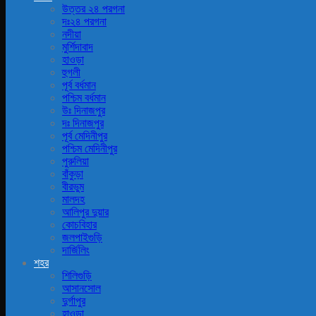
উত্তর ২৪ পরগনা
দঃ২৪ পরগনা
নদীয়া
মুর্শিদাবাদ
হাওড়া
হুগলী
পূর্ব বর্ধমান
পশ্চিম বর্ধমান
উঃ দিনাজপুর
দঃ দিনাজপুর
পূর্ব মেদিনীপুর
পশ্চিম মেদিনীপুর
পুরুলিয়া
বাঁকুড়া
বীরভুম
মালদহ
আলিপুর দুয়ার
কোচবিহার
জলপাইগুড়ি
দার্জিলিং
শহর
শিলিগুড়ি
আসানসোল
দুর্গাপুর
হাওড়া