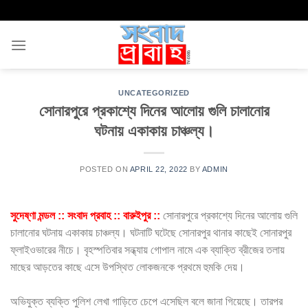
Skip
to
content
UNCATEGORIZED
সোনারপুরে প্রকাশ্যে দিনের আলোয় গুলি চালানোর
ঘটনায় একাকায় চাঞ্চল্য।
POSTED ON
APRIL 22, 2022
BY
ADMIN
সুদেষ্ণা মন্ডল :: সংবাদ প্রবাহ :: বারুইপুর ::
সোনারপুরে প্রকাশ্যে দিনের আলোয় গুলি
চালানোর ঘটনায় একাকায় চাঞ্চল্য। ঘটনাটি ঘটেছে সোনারপুর থানার কাছেই সোনারপুর
ফ্লাইওভারের নীচে। বৃহস্পতিবার সন্ধ্যায় গোপাল নামে এক ব্যাক্তি ব্রীজের তলায়
মাছের আড়তের কাছে এসে উপস্থিত লোকজনকে প্রথমে হুমকি দেয়।
অভিযুক্ত ব্যক্তি পুলিশ লেখা গাড়িতে চেপে এসেছিল বলে জানা গিয়েছে। তারপর