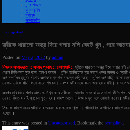
চন্দ্র গ্রহন
বুদ্ধ পূর্নিমা
ক্রাইম
সম্পাদকীয়
Uncategorized
স্ত্রীকে ধারালো অস্ত্র দিয়ে গলার নলি কেটে খুন , পরে আত্মঘ
Posted on
May 2, 2022
by
admin
নিজস্ব সংবাদদাতা :: সংবাদ প্রবাহ :: কোলাঘাট ::
স্ত্রীকে ধারালো অস্ত্র দিয়ে গলার নলি
গেলে চিকিৎসক মৃত বলে ঘোষণা করেন। পুলিশ জানিয়েছে মৃত দুজন শম্পা মান্না ও স্বামী 
ওই দম্পতির মৃত্যুর ঘটনায় এলাকায় ব্যাপক চাঞ্চল্য ছড়িয়েছে। পুলিশ ওই বাড়ি থেকে রক
দোকান থেকে বাড়ি ফিরে আসে শঙ্কর। এরপর স্ত্রীর সঙ্গে বচসা শুরু হয় স্বামী। বাড়িতে 
এরপর ছুরি নিয়ে গলার নলি কেটে খুন করে স্ত্রীকে। তারপর নিজে বাড়িতে থাকা কীটনাশক খে
দেন। রাস্তায় ওই যুবকের মৃত্যু হয়। হাসপাতালে চিকিৎসক মৃত বলে ঘোষণা করেন। ঘটনার
ঠিক কি কারণে এমন ঘটনা তার তদন্ত শুরু করেছে পুলিশ। পারিবারিক অশান্তির কারণে এমন
হয়েছে।
This entry was posted in
Uncategorized
. Bookmark the
permalink
.