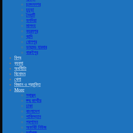
চনন্দননগর
চুচুড়া
নৈহাটি
হলদিয়া
মালদহ
বহরমপুর
কান্দি
বোলপুর
ডায়মন্ড হারবার
বারুইপুর
বিশ্ব
ব‍্যবসা
অর্থনীতি
বিনোদন
খেলা
বিজ্ঞান ও প্রযুক্তি
More
স্বাস্থ্য
জ্ম্মু কাশ্মীর
ঢাকা
বাংলাদেশ
পাকিস্তান
প্রশাসন
অফবিট নিউজ
দুর্গাপূজ