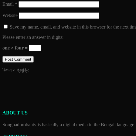
Email
*
Website
Save my name, email, and website in this browser for the next ti
Please enter an answer in digits:
one × four =
বিজ্ঞান ও প্রযুক্তি
ABOUT US
Songbadprobahtv is basically a digital media in the Bengali language.