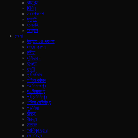
ঝাড়খন্ড
দিল্লি
মধ্যপ্রদেশ
মুম্বাই
চেন্নাই
অন্যান
জেলা
উত্তর ২৪ পরগনা
দঃ২৪ পরগনা
নদীয়া
মুর্শিদাবাদ
হাওড়া
হুগলী
পূর্ব বর্ধমান
পশ্চিম বর্ধমান
উঃ দিনাজপুর
দঃ দিনাজপুর
পূর্ব মেদিনীপুর
পশ্চিম মেদিনীপুর
পুরুলিয়া
বাঁকুড়া
বীরভুম
মালদহ
আলিপুর দুয়ার
কোচবিহার