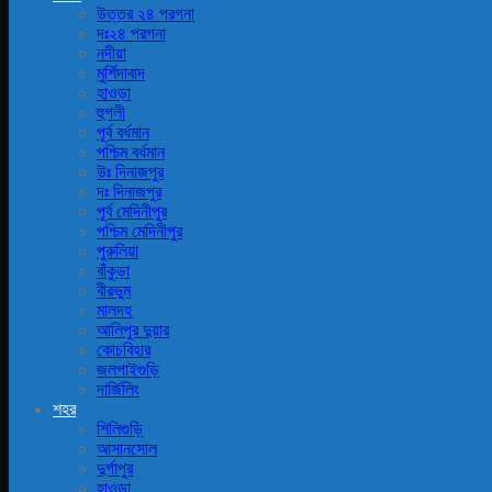
উত্তর ২৪ পরগনা
দঃ২৪ পরগনা
নদীয়া
মুর্শিদাবাদ
হাওড়া
হুগলী
পূর্ব বর্ধমান
পশ্চিম বর্ধমান
উঃ দিনাজপুর
দঃ দিনাজপুর
পূর্ব মেদিনীপুর
পশ্চিম মেদিনীপুর
পুরুলিয়া
বাঁকুড়া
বীরভুম
মালদহ
আলিপুর দুয়ার
কোচবিহার
জলপাইগুড়ি
দার্জিলিং
শহর
শিলিগুড়ি
আসানসোল
দুর্গাপুর
হাওড়া