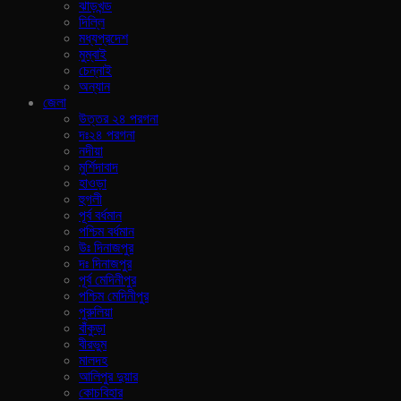
ঝাড়খন্ড
দিল্লি
মধ্যপ্রদেশ
মুম্বাই
চেন্নাই
অন্যান
জেলা
উত্তর ২৪ পরগনা
দঃ২৪ পরগনা
নদীয়া
মুর্শিদাবাদ
হাওড়া
হুগলী
পূর্ব বর্ধমান
পশ্চিম বর্ধমান
উঃ দিনাজপুর
দঃ দিনাজপুর
পূর্ব মেদিনীপুর
পশ্চিম মেদিনীপুর
পুরুলিয়া
বাঁকুড়া
বীরভুম
মালদহ
আলিপুর দুয়ার
কোচবিহার