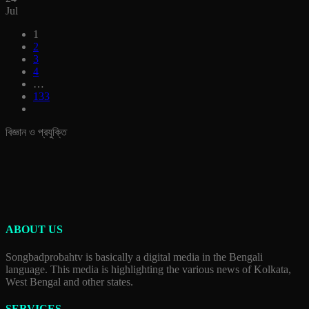
Jul
1
2
3
4
…
133
বিজ্ঞান ও প্রযুক্তি
ABOUT US
Songbadprobahtv is basically a digital media in the Bengali
language. This media is highlighting the various news of Kolkata,
West Bengal and other states.
SERVICES