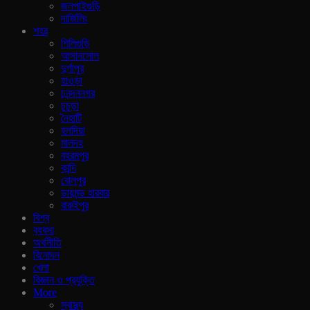
জলপাইগুড়ি
দার্জিলিং
শহর
শিলিগুড়ি
আসানসোল
দুর্গাপুর
হাওড়া
চনন্দননগর
চুচুড়া
নৈহাটি
হলদিয়া
মালদহ
বহরমপুর
কান্দি
বোলপুর
ডায়মন্ড হারবার
বারুইপুর
বিশ্ব
ব‍্যবসা
অর্থনীতি
বিনোদন
খেলা
বিজ্ঞান ও প্রযুক্তি
More
স্বাস্থ্য