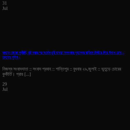
31
Jul
ভুতুড়ে চোরের কুকীর্তি, চুরি করার পর অর্ধেক চুরি যাওয়া অলংকার গৃহস্থের বাড়িতে ফিরিয়ে দিয়ে উধাও চোর –
তদন্তে পুলিশ।
নিজস্ব সংবাদদাতা :: সংবাদ প্রবাহ :: শান্তিপুর :: বুধবার ২৯,জুলাই :: ভুতুড়ে চোরের
কুকীর্তি। প্রায় [...]
29
Jul