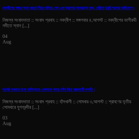
নবদ্বীপের গঙ্গায় স্নান করতে গিয়ে তলিয়ে গেল এক ক্যান্সার আক্রান্ত বৃদ্ধ, দেরিতে ডুবুরি আসার অভিযোগ।
নিজস্ব সংবাদদাতা :: সংবাদ প্রবাহ :: নবদ্বীপ :: মঙ্গলবার ৪,আগস্ট :: নবদ্বীপের ভাগীরথী
নদীতে স্নান [...]
04
Aug
অর্থের অভাবে মনো মালিন্যতে একসাথে গলায় ফাঁস দিয়ে আত্মঘাতী দম্পতি।
নিজস্ব সংবাদদাতা :: সংবাদ প্রবাহ :: হাঁসখালী :: সোমবার ৩,আগস্ট :: শ্রাবণের তৃতীয়
সোমবারে যুগলবন্দীর [...]
03
Aug