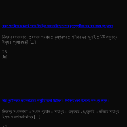
রাহুল গান্ধীকে ভারতবর্ষ থেকে বিতাড়িত করার দাবী তুলে তার কুশপুত্তলিকা দাহ করা হলো কৃষ্ণনগরে
নিজস্ব সংবাদদাতা :: সংবাদ প্রবাহ :: কৃষ্ণনগর :: শনিবার ২৫,জুলাই :: নিট শুধুমাত্র
ইস্যু। প্রধানমন্ত্রী [...]
25
Jul
মায়াপুর ইসকনে মহাসমারোহে অনুষ্ঠিত হলো উল্টোরথ। উপস্থিত দেশ-বিদেশের অসংখ্য ভক্ত।
নিজস্ব সংবাদদাতা :: সংবাদ প্রবাহ :: মায়াপুর :: শুক্রবার ২৪,জুলাই :: নদিয়ার মায়াপুর
ইস্কনে মহাসমারোহের [...]
24