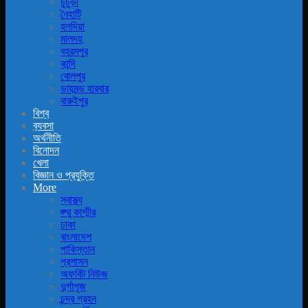
চুচুড়া
নৈহাটি
হলদিয়া
মালদহ
বহরমপুর
কান্দি
বোলপুর
ডায়মন্ড হারবার
বারুইপুর
বিশ্ব
ব‍্যবসা
অর্থনীতি
বিনোদন
খেলা
বিজ্ঞান ও প্রযুক্তি
More
স্বাস্থ্য
জ্ম্মু কাশ্মীর
ঢাকা
বাংলাদেশ
পাকিস্তান
প্রশাসন
অফবিট নিউজ
দুর্গাপূজ
চন্দ্র গ্রহন