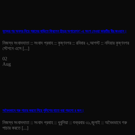
যুদ্ধের পর অবসর নিয়ে গ্রামের বাড়িতে ফিরলেন সিন্দুর অপারেশন’-এ অংশ নেওয়া ভারতীয় বীর জওয়ান।
নিজস্ব সংবাদদাতা :: সংবাদ প্রবাহ :: কৃষ্ণনগর :: রবিবার ২,আগস্ট :: নদিয়ার কৃষ্ণনগর
স্টেশনে এসে [...]
02
Aug
অবৈধভাবে গরু পাচার করতে গিয়ে পুলিশের হাতে ধরা পড়লো ৪ জন।
নিজস্ব সংবাদদাতা :: সংবাদ প্রবাহ :: ধুবুলিয়া :: শুক্রবার ৩১,জুলাই :: অবৈধভাবে গরু
পাচার করতে [...]