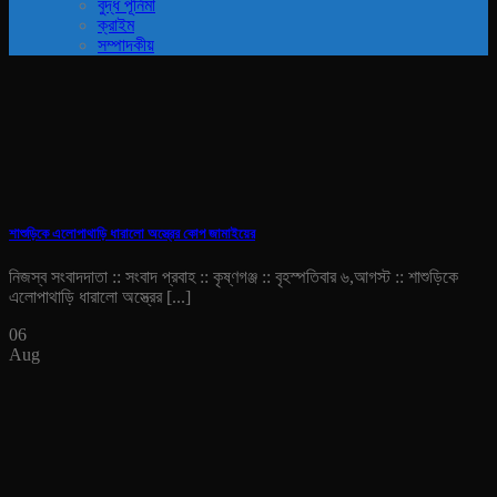
বুদ্ধ পূর্নিমা
ক্রাইম
সম্পাদকীয়
শাশুড়িকে এলোপাথাড়ি ধারালো অস্ত্রের কোপ জামাইয়ের
নিজস্ব সংবাদদাতা :: সংবাদ প্রবাহ :: কৃষ্ণগঞ্জ :: বৃহস্পতিবার ৬,আগস্ট :: শাশুড়িকে
এলোপাথাড়ি ধারালো অস্ত্রের [...]
06
Aug