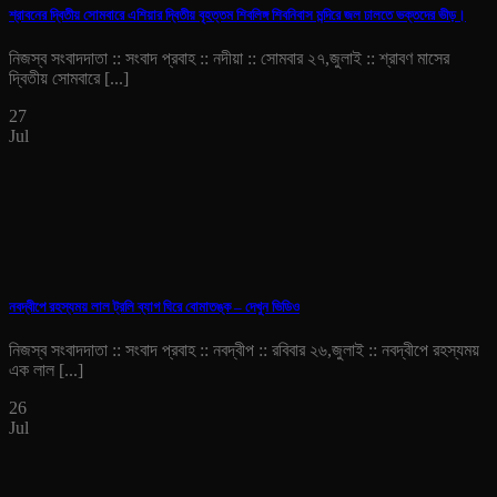
শ্রাবনের দ্বিতীয় সোমবারে এশিয়ার দ্বিতীয় বৃহত্তম শিবলিঙ্গ শিবনিবাস মন্দিরে জল ঢালতে ভক্তদের ভীড়।
নিজস্ব সংবাদদাতা :: সংবাদ প্রবাহ :: নদীয়া :: সোমবার ২৭,জুলাই :: শ্রাবণ মাসের
দ্বিতীয় সোমবারে [...]
27
Jul
নবদ্বীপে রহস্যময় লাল ট্রলি ব্যাগ ঘিরে বোমাতঙ্ক – দেখুন ভিডিও
নিজস্ব সংবাদদাতা :: সংবাদ প্রবাহ :: নবদ্বীপ :: রবিবার ২৬,জুলাই :: নবদ্বীপে রহস্যময়
এক লাল [...]
26
Jul