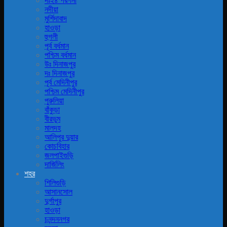
দঃ২৪ পরগনা
নদীয়া
মুর্শিদাবাদ
হাওড়া
হুগলী
পূর্ব বর্ধমান
পশ্চিম বর্ধমান
উঃ দিনাজপুর
দঃ দিনাজপুর
পূর্ব মেদিনীপুর
পশ্চিম মেদিনীপুর
পুরুলিয়া
বাঁকুড়া
বীরভুম
মালদহ
আলিপুর দুয়ার
কোচবিহার
জলপাইগুড়ি
দার্জিলিং
শহর
শিলিগুড়ি
আসানসোল
দুর্গাপুর
হাওড়া
চনন্দননগর