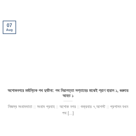
07
Aug
অশোকনগরে মর্মান্তিক পথ দুর্ঘটনা: পথ নিরাপত্তা সপ্তাহের মাঝেই প্রাণ হারাল ১, গুরুতর
আহত ১
নিজস্ব সংবাদদাতা :: সংবাদ প্রবাহ :: অশোক নগর :: শুক্রবার ৭,আগস্ট :: প্রশাসন যখন
পথ [...]