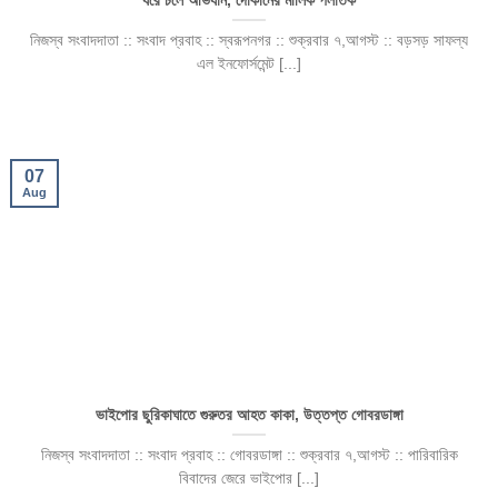
ধরে চলে অভিযান, দোকানের মালিক পলাতক
নিজস্ব সংবাদদাতা :: সংবাদ প্রবাহ :: স্বরূপনগর :: শুক্রবার ৭,আগস্ট :: বড়সড় সাফল্য
এল ইনফোর্সমেন্ট [...]
07
Aug
ভাইপোর ছুরিকাঘাতে গুরুতর আহত কাকা, উত্তপ্ত গোবরডাঙ্গা
নিজস্ব সংবাদদাতা :: সংবাদ প্রবাহ :: গোবরডাঙ্গা :: শুক্রবার ৭,আগস্ট :: পারিবারিক
বিবাদের জেরে ভাইপোর [...]