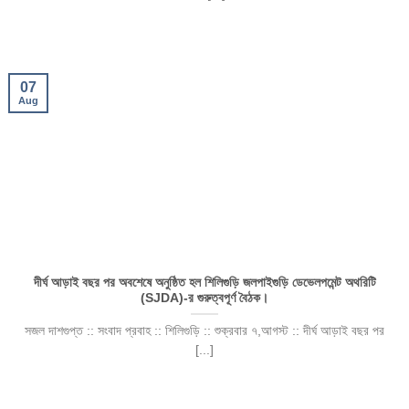
07
Aug
দীর্ঘ আড়াই বছর পর অবশেষে অনুষ্ঠিত হল শিলিগুড়ি জলপাইগুড়ি ডেভেলপমেন্ট অথরিটি
(SJDA)-র গুরুত্বপূর্ণ বৈঠক।
সজল দাশগুপ্ত :: সংবাদ প্রবাহ :: শিলিগুড়ি :: শুক্রবার ৭,আগস্ট :: দীর্ঘ আড়াই বছর পর
[...]