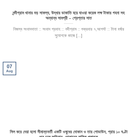
নন্দীগ্রাম থানার বড় সাফল্য, উদ্ধার ডাকাতি হয়ে যাওয়া কয়েক লক্ষ টাকার গহনা সহ
অন্যান্য সামগ্রী – গ্রেপ্তার সাত
নিজস্ব সংবাদদাতা :: সংবাদ প্রবাহ :: নদীগ্রাম :: শুক্রবার ৭,আগস্ট :: টানা বর্ষার
সুযোগকে কাজে [...]
07
Aug
সিল করে দেয়া হলো সীমান্তবর্তী একটি ওষুধের দোকান ও তার গোডাউন, প্রায় ১০ ঘণ্টা