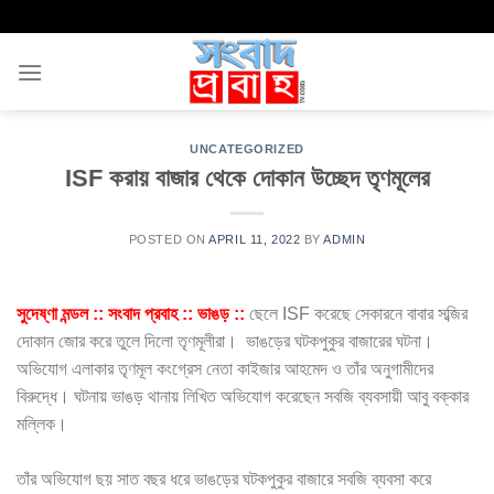
Skip
to
content
UNCATEGORIZED
ISF করায় বাজার থেকে দোকান উচ্ছেদ তৃণমূলের
POSTED ON
APRIL 11, 2022
BY
ADMIN
সুদেষ্ণা মন্ডল :: সংবাদ প্রবাহ :: ভাঙড় ::
ছেলে ISF করেছে সেকারনে বাবার সব্জির
দোকান জোর করে তুলে দিলো তৃণমূলীরা। ভাঙড়ের ঘটকপুকুর বাজারের ঘটনা।
অভিযোগ এলাকার তৃণমূল কংগ্রেস নেতা কাইজার আহমেদ ও তাঁর অনুগামীদের
বিরুদ্ধে। ঘটনায় ভাঙড় থানায় লিখিত অভিযোগ করেছেন সবজি ব্যবসায়ী আবু বক্কার
মল্লিক।
তাঁর অভিযোগ ছয় সাত বছর ধরে ভাঙড়ের ঘটকপুকুর বাজারে সবজি ব্যবসা করে