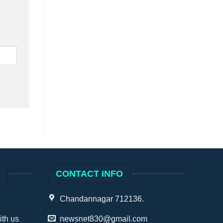
S
CONTACT INFO
Chandannagar 712136.
ith us
newsnet830@gmail.com