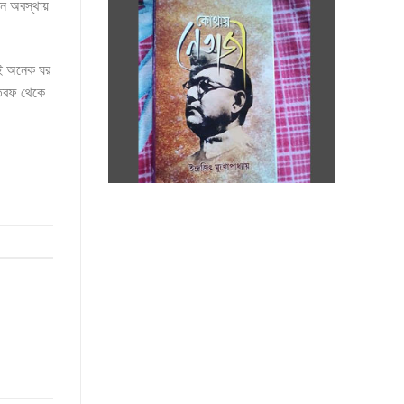
মন অবস্থায়
ণেই অনেক ঘর
 তরফ থেকে