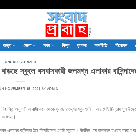
রাজ‍্য
জেলা
শহর
বিশ্ব
ব‍্যবসা
অর্থনীতি
বিনোদন
UNCATEGORIZED
বাড়ছে স্কুলে বসবাসকারী জলমগ্ন এলাকার বাসিন্দাদ
 ON
NOVEMBER 15, 2021
BY
ADMIN
 বিজ্ঞপ্তি অনুযায়ী আগামী কাল থেকে খুলছে রাজ্যের স্কুলগুলি। আর সেই চিন্তায় ঘুম উড়ে
 তোড়জোড়।
্ন এলাকার বাসিন্দারা ঠাই নিয়েছিলেন একটি স্কুলে। দীর্ঘদিন ধরে জলমগ্ন হওয়ার কারণে ঘর 