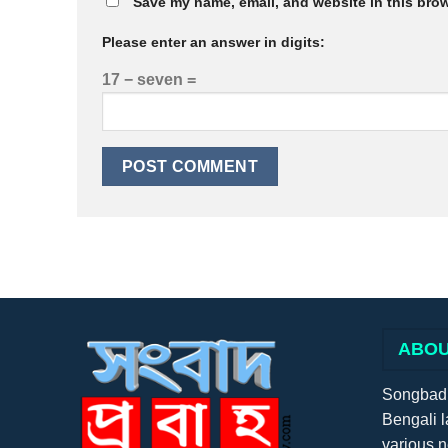
Save my name, email, and website in this brow
Please enter an answer in digits:
17 − seven =
ABOU
Songbadpr
Bengali l
various 