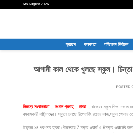
Skip
6th August 2026
to
content
প্রচ্ছদ
কলকাতা
পশ্চিমবঙ্গ নির্বাচন
আগামী কাল থেকে খুলছে স্কুল। চিন্তা 
POSTED
নিজস্ব সংবাদদাতা :: সংবাদ প্রবাহ :: হাবরা ::
রাজ্যের স্কুল শিক্ষা দফতরের
বসবাসকারী বাসিন্দাদের। স্কুলে চলছে রিপেয়ারিং রংয়ের কাজ,স্কুল খোলার
উত্তর ২৪ পরগনার হাবরা পৌরসভার 7 নম্বর ওয়ার্ড ও 8নম্বর ওয়ার্ডের জলমগ