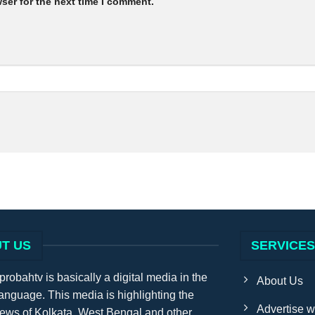
ser for the next time I comment.
T US
SERVICE
obahtv is basically a digital media in the
About Us
anguage. This media is highlighting the
Advertise w
news of Kolkata, West Bengal and other