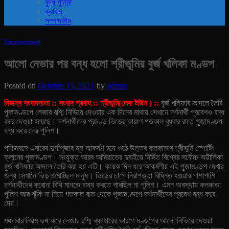
বুদ্ধ পূর্নিমা
ক্রাইম
সম্পাদকীয়
Uncategorized
আলো নেভার পর বন্ধ হলো শ্রীভূমির বুর্জ খলিফা মণ্ডপ
Posted on
October 15, 2021
by
admin
নিজস্ব সংবাদদাতা :: সংবাদ প্রবাহ :: শ্রীভূমি(লেক টাউন ) ::
বুর্জ খলিফার আদলে তৈরি
পূজামণ্ডপে লেজার রশ্মি নিভিয়ে দেওয়ার এক দিনের মাথায় সেখানে দর্শনার্থী প্রবেশও বন্ধ
করে দেওয়া হয়েছে। দর্শনার্থীদের প্রচণ্ড ভিড়ের কারণে গতকাল বুধবার রাতে পূজামণ্ডপ
বন্ধ করে দেয় পুলিশ।
পশ্চিমবঙ্গে এবারের দুর্গাপূজার মূল আকর্ষণ হয়ে ওঠে উত্তর কলকাতার শ্রীভূমি স্পোর্টিং
ক্লাবের পূজামণ্ডপ। সংযুক্ত আরব আমিরাতের দুবাইয়ে নির্মিত বিশ্বের সর্বোচ্চ অট্টালিকা
বুর্জ খলিফার আদলে তৈরি করা হয় এটি। কয়েক দিন ধরে আকর্ষণীয় এই পূজামণ্ডপ দেখার
জন্য সেখানে ভিড় জমাচ্ছিল মানুষ। ভিড়ের চাপে নিরাপত্তা বিঘ্নিত হওয়ার পাশাপাশি
দর্শনার্থীদের করোনা বিধি মানতে বাধ্য করতে পারছিল না পুলিশ। এমন অবস্থায় কলকাতা
পুলিশ আর ঝুঁকি না নিয়ে গতকাল রাত থেকে পূজামণ্ডপে দর্শনার্থীদের প্রবেশ বন্ধ করে
দেয়।
মঙ্গলবার নিয়ম ভঙ্গ করে লেজার রশ্মি ব্যবহারের কারণে মণ্ডপের আলো নিভিয়ে দেওয়া