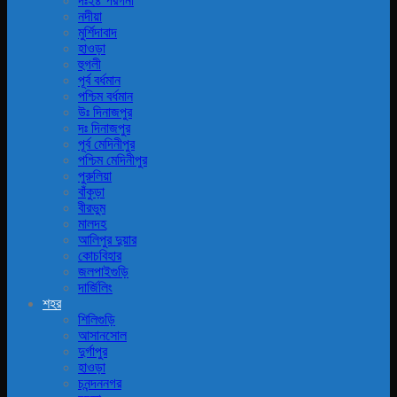
দঃ২৪ পরগনা
নদীয়া
মুর্শিদাবাদ
হাওড়া
হুগলী
পূর্ব বর্ধমান
পশ্চিম বর্ধমান
উঃ দিনাজপুর
দঃ দিনাজপুর
পূর্ব মেদিনীপুর
পশ্চিম মেদিনীপুর
পুরুলিয়া
বাঁকুড়া
বীরভুম
মালদহ
আলিপুর দুয়ার
কোচবিহার
জলপাইগুড়ি
দার্জিলিং
শহর
শিলিগুড়ি
আসানসোল
দুর্গাপুর
হাওড়া
চনন্দননগর