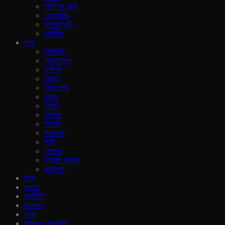
আলিপুর দুয়ার
কোচবিহার
জলপাইগুড়ি
দার্জিলিং
শহর
শিলিগুড়ি
আসানসোল
দুর্গাপুর
হাওড়া
চনন্দননগর
চুচুড়া
নৈহাটি
হলদিয়া
মালদহ
বহরমপুর
কান্দি
বোলপুর
ডায়মন্ড হারবার
বারুইপুর
বিশ্ব
ব‍্যবসা
অর্থনীতি
বিনোদন
খেলা
বিজ্ঞান ও প্রযুক্তি