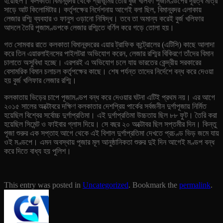
হয়েছিল। কলকাতা বিমানবন্দর থেকে শ্রীভূমির তৈরি বুর্জ খলিফা পূজামণ্ডপের দূরত্ব মাত্র
সাড়ে আট কিলোমিটার। কর্তৃপক্ষের নির্দেশনায় আগেই বলা ছিল, বিমানবন্দর এলাকায়
লেজার রশ্মি ব্যবহার ও ফানুস ওড়ানো নিষিদ্ধ। তবে তা অমান্য করেই বুর্জ খলিফার
আদলে তৈরি পূজামণ্ডপকে লেজার রশ্মিতে বর্ণিল করে গড়ে তোলা হয়।
গত সোমবার রাতে কলকাতা বিমানবন্দরের এয়ার ট্রাফিক কন্ট্রোলের (এটিসি) কাছে আলাদা
করে তিন এয়ারলাইনসের পাইলটরা অভিযোগ করেন, লেজার রশ্মির বিকিরণে তাঁদের বিমান
চালাতে অসুবিধা হচ্ছে। এরপরই এ অভিযোগ চলে যায় ভারতের কেন্দ্রীয় সরকারের
বেসামরিক বিমান চলাচল কর্তৃপক্ষের কাছে। শেষ পর্যন্ত তাদের নির্দেশে বন্ধ করে দেওয়া
হয় বুর্জ খলিফার লেজার রশ্মি।
কলকাতায় ভিড়ের চাপে পূজামণ্ডপ বন্ধ করে দেওয়ার ঘটনা এটিই প্রথম নয়। এর আগে
২০১৫ সালের অক্টোবরে দক্ষিণ কলকাতার দেশপ্রিয় পার্কের সর্বজনীন দুর্গাপূজায় নির্মিত
হয়েছিল বিশ্বের সর্বোচ্চ দুর্গাপ্রতিমা। এই দুর্গাপ্রতিমা উচ্চতায় ছিল ৮৮ ফুট। তৈরি করা
হয়েছিল সিমেন্ট ও ফাইবার গ্লাস দিয়ে। সে বছর ২০ অক্টোবর ছিল সপ্তমীর দিন। কিন্তু
পূজা শুরুর এক সপ্তাহ আগে থেকে এই বিশাল দুর্গাপ্রতিমা দেখতে প্রচণ্ড ভিড় জমে যায়
ওই মণ্ডপে। এমন অবস্থায় পূজার মূল আনুষ্ঠানিকতা শুরুর দুই দিন আগেই মণ্ডপ বন্ধ
করে দিতে বাধ্য হয় পুলিশ।
This entry was posted in
Uncategorized
. Bookmark the
permalink
.