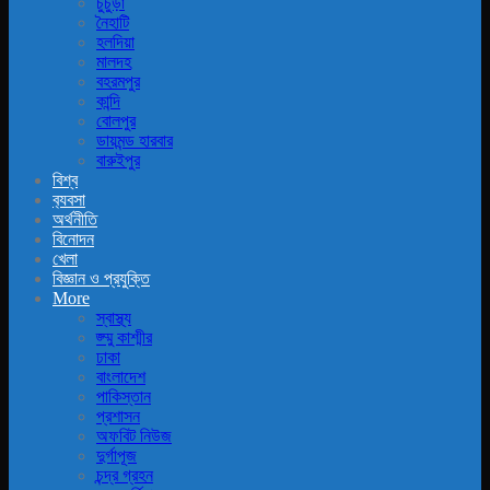
চুচুড়া
নৈহাটি
হলদিয়া
মালদহ
বহরমপুর
কান্দি
বোলপুর
ডায়মন্ড হারবার
বারুইপুর
বিশ্ব
ব‍্যবসা
অর্থনীতি
বিনোদন
খেলা
বিজ্ঞান ও প্রযুক্তি
More
স্বাস্থ্য
জ্ম্মু কাশ্মীর
ঢাকা
বাংলাদেশ
পাকিস্তান
প্রশাসন
অফবিট নিউজ
দুর্গাপূজ
চন্দ্র গ্রহন