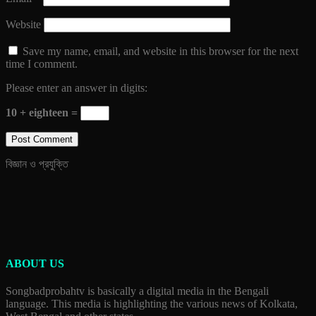
Website
Save my name, email, and website in this browser for the next
time I comment.
Please enter an answer in digits:
10 + eighteen =
বিজ্ঞান ও প্রযুক্তি
ABOUT US
Songbadprobahtv is basically a digital media in the Bengali
language. This media is highlighting the various news of Kolkata,