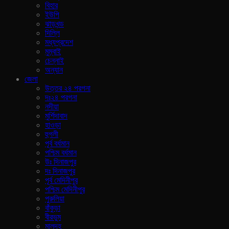
বিহার
ইউপি
ঝাড়খন্ড
দিল্লি
মধ্যপ্রদেশ
মুম্বাই
চেন্নাই
অন্যান
জেলা
উত্তর ২৪ পরগনা
দঃ২৪ পরগনা
নদীয়া
মুর্শিদাবাদ
হাওড়া
হুগলী
পূর্ব বর্ধমান
পশ্চিম বর্ধমান
উঃ দিনাজপুর
দঃ দিনাজপুর
পূর্ব মেদিনীপুর
পশ্চিম মেদিনীপুর
পুরুলিয়া
বাঁকুড়া
বীরভুম
মালদহ