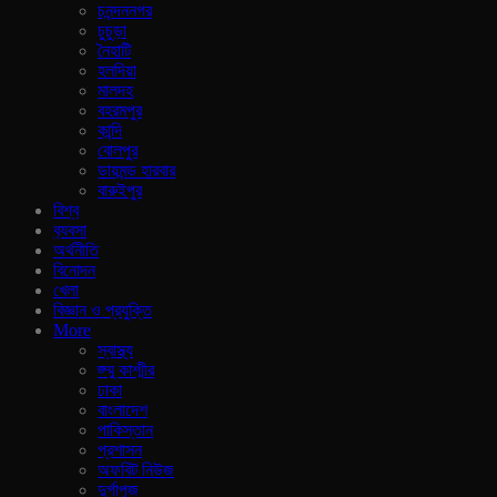
চনন্দননগর
চুচুড়া
নৈহাটি
হলদিয়া
মালদহ
বহরমপুর
কান্দি
বোলপুর
ডায়মন্ড হারবার
বারুইপুর
বিশ্ব
ব‍্যবসা
অর্থনীতি
বিনোদন
খেলা
বিজ্ঞান ও প্রযুক্তি
More
স্বাস্থ্য
জ্ম্মু কাশ্মীর
ঢাকা
বাংলাদেশ
পাকিস্তান
প্রশাসন
অফবিট নিউজ
দুর্গাপূজ