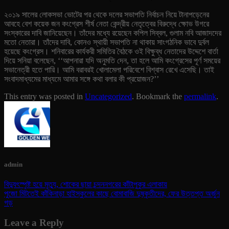
২০১৯ সালের লোকসভা ভোটের পর থেকে দলের সভাপতি নির্বাচন নিয়ে টানাপড়েনের
আবহে বেশ কয়েক জন কংগ্রেস শীর্ষ নেতা কেন্দ্রীয় নেতৃত্বের বিরুদ্ধে ক্ষোভ উগরে
সংস্কারের দাবি জানিয়েছেন। তাঁদের মধ্যে রয়েছেন কপিল সিব্বল, গুলাম নবি আজাদদের
মতো নেতারা। তাঁদের দাবি, কোনও স্থায়ী সভাপতি না থাকায় সাংগঠনিক ভাবে দুর্বল
হয়েছে কংগ্রেস। শনিবারের কার্যকরী সমিতির বৈঠকে ওই বিক্ষুব্ধ নেতাদের উদ্দেশে বার্তা
দিয়ে সনিয়া বলেছেন, ‘‘আপনারা যদি অনুমতি দেন, তা হলে আমি কংগ্রেসের পূর্ণ সময়ের
সভানেত্রী হতে পারি। আমি বরাবরই খোলামেলা পরিবেশে বিশ্বাস রেখে এসেছি। তাই
সংবাদমাধ্যমের মাধ্যমে আমার সঙ্গে কথা বলার কী প্রয়োজন?’’
This entry was posted in
Uncategorized
. Bookmark the
permalink
.
admin
বিদ্যুৎস্পৃষ্ট হয়ে মৃত্যু, শোকের ছায়া চন্দননগরের কাঁটাপুকুর এলাকায়
পুজো মিটতেই কাঁকিনাড়া হাইস্কুলের কাছে বোমাবাজি দুষ্কৃতীদের, ফের উত্তপ্ত অর্জুন
গড়
Leave a Reply