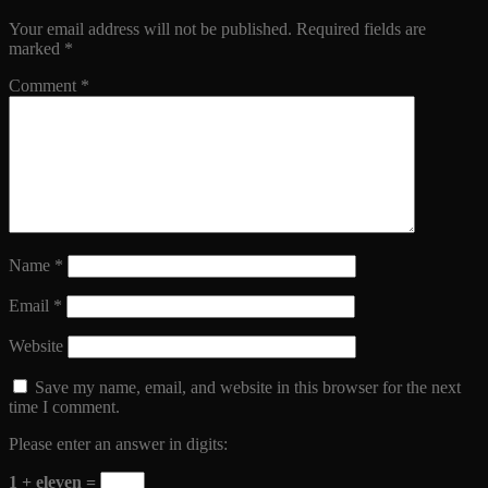
Your email address will not be published.
Required fields are
marked
*
Comment
*
Name
*
Email
*
Website
Save my name, email, and website in this browser for the next
time I comment.
Please enter an answer in digits:
1 + eleven =