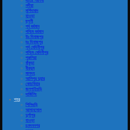
দঃ২৪ পরগনা
নদীয়া
মুর্শিদাবাদ
হাওড়া
হুগলী
পূর্ব বর্ধমান
পশ্চিম বর্ধমান
উঃ দিনাজপুর
দঃ দিনাজপুর
পূর্ব মেদিনীপুর
পশ্চিম মেদিনীপুর
পুরুলিয়া
বাঁকুড়া
বীরভুম
মালদহ
আলিপুর দুয়ার
কোচবিহার
জলপাইগুড়ি
দার্জিলিং
শহর
শিলিগুড়ি
আসানসোল
দুর্গাপুর
হাওড়া
চনন্দননগর