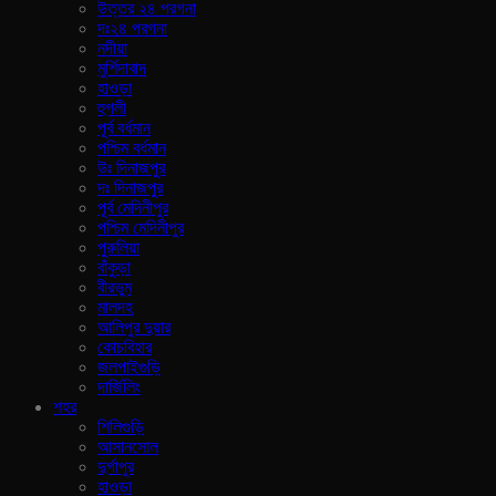
উত্তর ২৪ পরগনা
দঃ২৪ পরগনা
নদীয়া
মুর্শিদাবাদ
হাওড়া
হুগলী
পূর্ব বর্ধমান
পশ্চিম বর্ধমান
উঃ দিনাজপুর
দঃ দিনাজপুর
পূর্ব মেদিনীপুর
পশ্চিম মেদিনীপুর
পুরুলিয়া
বাঁকুড়া
বীরভুম
মালদহ
আলিপুর দুয়ার
কোচবিহার
জলপাইগুড়ি
দার্জিলিং
শহর
শিলিগুড়ি
আসানসোল
দুর্গাপুর
হাওড়া