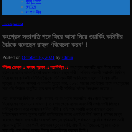
বুদ্ধ পূর্নিমা
ক্রাইম
সম্পাদকীয়
Uncategorized
কংগ্রেস সভাপতি পদে ফিরে আসা নিয়ে ওয়ার্কিং কমিটির
বৈঠকে বলেছেন রাহুল ‘বিবেচনা করব’ !
Posted on
October 16, 2021
by
admin
নিউজ ডেস্ক :: সংবাদ প্রবাহ :: নয়াদিল্লি ::
কংগ্রেস সভাপতি পদে ফিরে আসার
ব্যাপারে আবার ভাবনাচিন্তা করতে পারেন রাহুল গাঁধী। শনিবার পরবর্তী সভাপতি নির্বাচন
নিয়ে দলের কার্যকরী সমিতির বৈঠকে তিনি এমনটাই জানিয়েছেন বলে দাবি এক দলীয়
সূত্রের। সংবাদ সংস্থা এএনআই সূত্রে খবর, ২০২২ সালের সেপ্টেম্বর মাসে কংগ্রেসের
সভাপতি নির্বাচন অনুষ্ঠিত হবে বলে কার্যকরী সমিতির বৈঠকে সিদ্ধান্ত হয়েছে।
গত লোকসভা নির্বাচনে খারাপ ফলের পর কংগ্রেস সভাপতির পদ থেকে ইস্তফা
দিয়েছিলেন ওয়েনাডের সাংসদ। তার পর থেকে দলের অন্তর্বর্তী সভানেত্রী হিসেবে
দায়িত্ব পালন করে আসছেন সনিয়া গাঁধী। ওই পদে স্থায়ী ভাবে রাহুলকে চেয়ে
ইতিমধ্যেই দলের অন্দরে আর্জি জানিয়েছেন দলের একাধিক শীর্ষ নেতা। তাঁদের মধ্যে
রয়েছেন পঞ্জাব, রাজস্থান ও ছত্তীসগঢ়ের মুখ্যমন্ত্রী, প্রাক্তন কেন্দ্রীয় প্রতিরক্ষামন্ত্রী
একে অ্যান্টনি। তার পরই কংগ্রেস সূত্রের দাবি, রাহুলই জানিয়েছেন, পুনরায় দলের
সভাপতি পদে ফিরে আসার বিষয়ে ভাবনাচিন্তা করবেন তিনি।