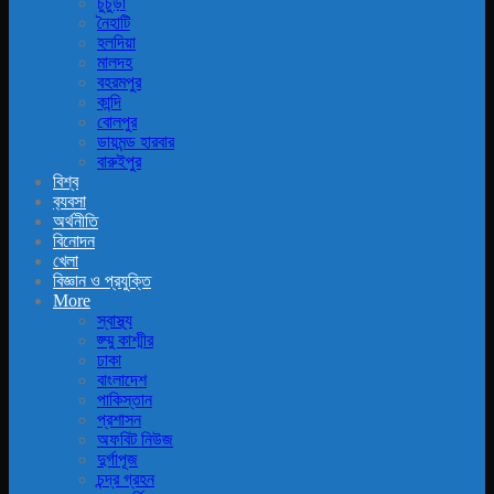
চুচুড়া
নৈহাটি
হলদিয়া
মালদহ
বহরমপুর
কান্দি
বোলপুর
ডায়মন্ড হারবার
বারুইপুর
বিশ্ব
ব‍্যবসা
অর্থনীতি
বিনোদন
খেলা
বিজ্ঞান ও প্রযুক্তি
More
স্বাস্থ্য
জ্ম্মু কাশ্মীর
ঢাকা
বাংলাদেশ
পাকিস্তান
প্রশাসন
অফবিট নিউজ
দুর্গাপূজ
চন্দ্র গ্রহন