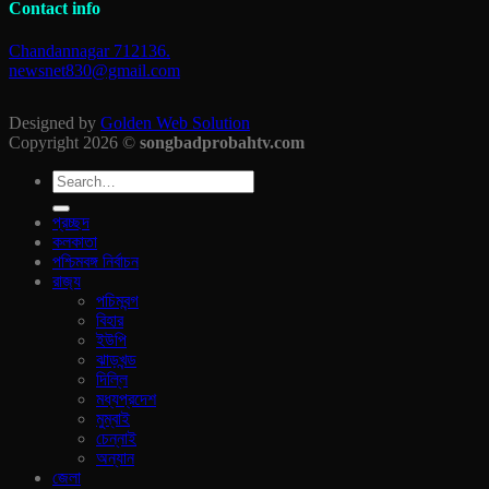
Contact info
Chandannagar 712136.
newsnet830@gmail.com
Designed by
Golden Web Solution
Copyright 2026 ©
songbadprobahtv.com
প্রচ্ছদ
কলকাতা
পশ্চিমবঙ্গ নির্বাচন
রাজ‍্য
পচিমবন্গ
বিহার
ইউপি
ঝাড়খন্ড
দিল্লি
মধ্যপ্রদেশ
মুম্বাই
চেন্নাই
অন্যান
জেলা