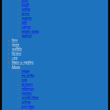
চুচুড়া
নৈহাটি
হলদিয়া
মালদহ
বহরমপুর
কান্দি
বোলপুর
ডায়মন্ড হারবার
বারুইপুর
বিশ্ব
ব‍্যবসা
অর্থনীতি
বিনোদন
খেলা
বিজ্ঞান ও প্রযুক্তি
More
স্বাস্থ্য
জ্ম্মু কাশ্মীর
ঢাকা
বাংলাদেশ
পাকিস্তান
প্রশাসন
অফবিট নিউজ
দুর্গাপূজ
চন্দ্র গ্রহন