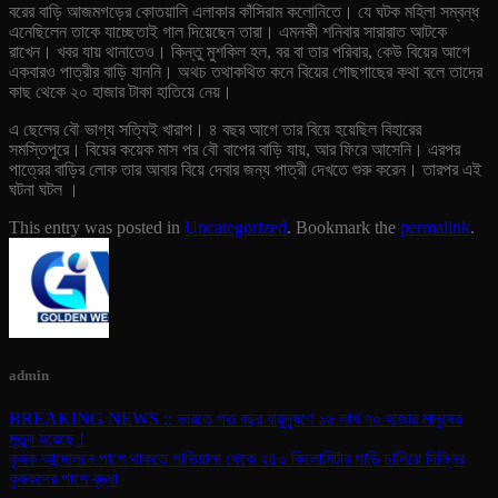
বরের বাড়ি আজমগড়ের কোতয়ালি এলাকার কাঁসিরাম কলোনিতে। যে ঘটক মহিলা সম্বন্ধ
এনেছিলেন তাকে যাচ্ছেতাই গাল দিয়েছেন তারা। এমনকী শনিবার সারারাত আটকে
রাখেন। খবর যায় থানাতেও। কিন্তু মুশকিল হল, বর বা তার পরিবার, কেউ বিয়ের আগে
একবারও পাত্রীর বাড়ি যাননি। অথচ তথাকথিত কনে বিয়ের গোছগাছের কথা বলে তাদের
কাছ থেকে ২০ হাজার টাকা হাতিয়ে নেয়।
এ ছেলের বৌ ভাগ্য সত্যিই খারাপ। ৪ বছর আগে তার বিয়ে হয়েছিল বিহারের
সমস্তিপুরে। বিয়ের কয়েক মাস পর বৌ বাপের বাড়ি যায়, আর ফিরে আসেনি। এরপর
পাত্রের বাড়ির লোক তার আবার বিয়ে দেবার জন্য পাত্রী দেখতে শুরু করেন। তারপর এই
ঘটনা ঘটল ।
This entry was posted in
Uncategorized
. Bookmark the
permalink
.
admin
BREAKING NEWS :: ভারতে গত বছর বায়ুদূষণে ১৬ লাখ ৭০ হাজার মানুষের
মৃত্যু হয়েছে !
কৃষক আন্দোলনে পাশে থাকতে পাতিয়ালা থেকে ২৫০ কিলোমিটার গাড়ি চালিয়ে দিল্লির
কৃষকদের পাশে বৃদ্ধা