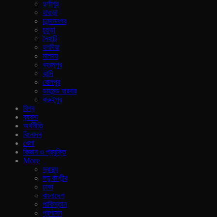
দুর্গাপুর
হাওড়া
চনন্দননগর
চুচুড়া
নৈহাটি
হলদিয়া
মালদহ
বহরমপুর
কান্দি
বোলপুর
ডায়মন্ড হারবার
বারুইপুর
বিশ্ব
ব‍্যবসা
অর্থনীতি
বিনোদন
খেলা
বিজ্ঞান ও প্রযুক্তি
More
স্বাস্থ্য
জ্ম্মু কাশ্মীর
ঢাকা
বাংলাদেশ
পাকিস্তান
প্রশাসন