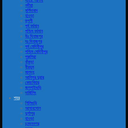
দঃ২৪ পরগনা
নদীয়া
মুর্শিদাবাদ
হাওড়া
হুগলী
পূর্ব বর্ধমান
পশ্চিম বর্ধমান
উঃ দিনাজপুর
দঃ দিনাজপুর
পূর্ব মেদিনীপুর
পশ্চিম মেদিনীপুর
পুরুলিয়া
বাঁকুড়া
বীরভুম
মালদহ
আলিপুর দুয়ার
কোচবিহার
জলপাইগুড়ি
দার্জিলিং
শহর
শিলিগুড়ি
আসানসোল
দুর্গাপুর
হাওড়া
চনন্দননগর