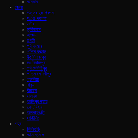
অন্যান
জেলা
উত্তর ২৪ পরগনা
দঃ২৪ পরগনা
নদীয়া
মুর্শিদাবাদ
হাওড়া
হুগলী
পূর্ব বর্ধমান
পশ্চিম বর্ধমান
উঃ দিনাজপুর
দঃ দিনাজপুর
পূর্ব মেদিনীপুর
পশ্চিম মেদিনীপুর
পুরুলিয়া
বাঁকুড়া
বীরভুম
মালদহ
আলিপুর দুয়ার
কোচবিহার
জলপাইগুড়ি
দার্জিলিং
শহর
শিলিগুড়ি
আসানসোল