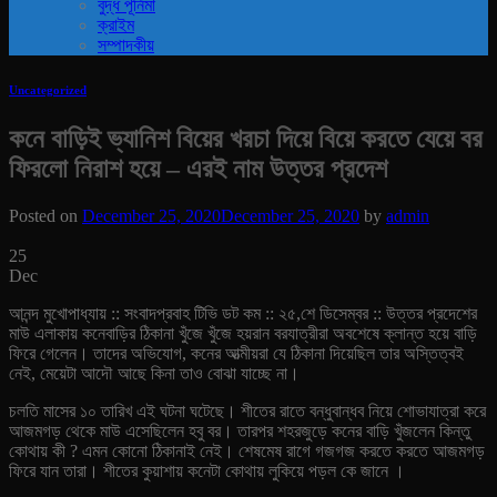
বুদ্ধ পূর্নিমা
ক্রাইম
সম্পাদকীয়
Uncategorized
কনে বাড়িই ভ্যানিশ বিয়ের খরচা দিয়ে বিয়ে করতে যেয়ে বর
ফিরলো নিরাশ হয়ে – এরই নাম উত্তর প্রদেশ
Posted on
December 25, 2020
December 25, 2020
by
admin
25
Dec
আনন্দ মুখোপাধ্যায় :: সংবাদপ্রবাহ টিভি ডট কম :: ২৫,শে ডিসেম্বর :: উত্তর প্রদেশের
মাউ এলাকায় কনেবাড়ির ঠিকানা খুঁজে খুঁজে হয়রান বরযাত্রীরা অবশেষে ক্লান্ত হয়ে বাড়ি
ফিরে গেলেন। তাদের অভিযোগ, কনের আত্মীয়রা যে ঠিকানা দিয়েছিল তার অস্তিত্বই
নেই, মেয়েটা আদৌ আছে কিনা তাও বোঝা যাচ্ছে না।
চলতি মাসের ১০ তারিখ এই ঘটনা ঘটেছে। শীতের রাতে বন্ধুবান্ধব নিয়ে শোভাযাত্রা করে
আজমগড় থেকে মাউ এসেছিলেন হবু বর। তারপর শহরজুড়ে কনের বাড়ি খুঁজলেন কিন্তু
কোথায় কী ? এমন কোনো ঠিকানাই নেই। শেষমেষ রাগে গজগজ করতে করতে আজমগড়
ফিরে যান তারা। শীতের কুয়াশায় কনেটা কোথায় লুকিয়ে পড়ল কে জানে ।