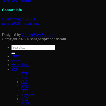
Terms & Conditions
Contact info
Chandannagar 712136.
newsnet830@gmail.com
Designed by
Golden Web Solution
Copyright 2026 ©
songbadprobahtv.com
প্রচ্ছদ
কলকাতা
পশ্চিমবঙ্গ নির্বাচন
রাজ‍্য
পচিমবন্গ
বিহার
ইউপি
ঝাড়খন্ড
দিল্লি
মধ্যপ্রদেশ
মুম্বাই
চেন্নাই