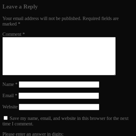
Leave a Reply
Your email address will not be published.
Required fields are
marked
*
Comment
*
Name
*
Email
*
Website
Save my name, email, and website in this browser for the next
time I comment.
Please enter an answer in digits: