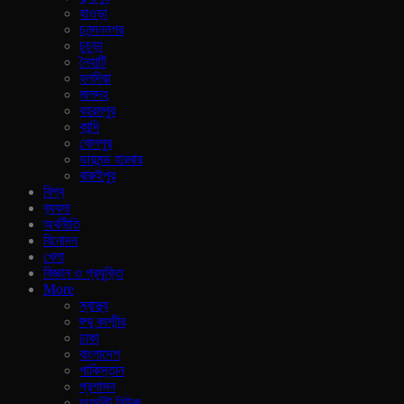
হাওড়া
চনন্দননগর
চুচুড়া
নৈহাটি
হলদিয়া
মালদহ
বহরমপুর
কান্দি
বোলপুর
ডায়মন্ড হারবার
বারুইপুর
বিশ্ব
ব‍্যবসা
অর্থনীতি
বিনোদন
খেলা
বিজ্ঞান ও প্রযুক্তি
More
স্বাস্থ্য
জ্ম্মু কাশ্মীর
ঢাকা
বাংলাদেশ
পাকিস্তান
প্রশাসন
অফবিট নিউজ