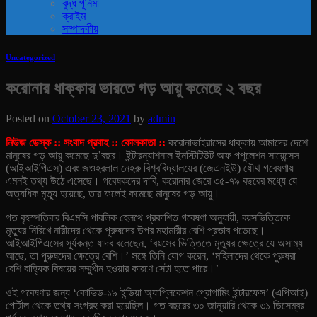
বুদ্ধ পূর্নিমা
ক্রাইম
সম্পাদকীয়
Uncategorized
করোনার ধাক্কায় ভারতে গড় আয়ু কমেছে ২ বছর
Posted on
October 23, 2021
by
admin
নিউজ ডেস্ক :: সংবাদ প্রবাহ :: কোলকাতা ::
করোনাভাইরাসের ধাক্কায় আমাদের দেশে
মানুষের গড় আয়ু কমেছে দু’বছর। ইন্টারন্যাশনাল ইনস্টিটিউট অফ পপুলেশন সায়েন্সেস
(আইআইপিএস) এবং জওহরলাল নেহরু বিশ্ববিদ্যালয়ের (জেএনইউ) যৌথ গবেষণায়
এমনই তথ্য উঠে এসেছে। গবেষকদের দাবি, করোনার জেরে ৩৫-৭৯ বছরের মধ্যে যে
অত্যধিক মৃত্যু হয়েছে, তার ফলেই কমেছে মানুষের গড় আয়ু।
গত বৃহস্পতিবার বিএমসি পাবলিক হেলথে প্রকাশিত গবেষণা অনুযায়ী, বয়সভিত্তিকে
মৃত্যুর নিরিখে নারীদের থেকে পুরুষদের উপর মহামারীর বেশি প্রভাব পডেছে।
আইআইপিএসের সূর্যকন্ত যাদব বলেছেন, ‘বয়সের ভিত্তিতে মৃত্যুর ক্ষেত্রে যে অসাম্য
আছে, তা পুরুষদের ক্ষেত্রে বেশি।’ সঙ্গে তিনি যোগ করেন, ‘মহিলাদের থেকে পুরুষরা
বেশি বাহ্যিক বিষয়ের সম্মুখীন হওয়ার কারণে সেটা হতে পারে।’
ওই গবেষণার জন্য ‘কোভিড-১৯ ইন্ডিয়া অ্যাপ্লিকেশন প্রোগামিং ইন্টারফেস’ (এপিআই)
পোর্টাল থেকে তথ্য সংগ্রহ করা হয়েছিল। গত বছরের ৩০ জানুয়ারি থেকে ৩১ ডিসেম্বর