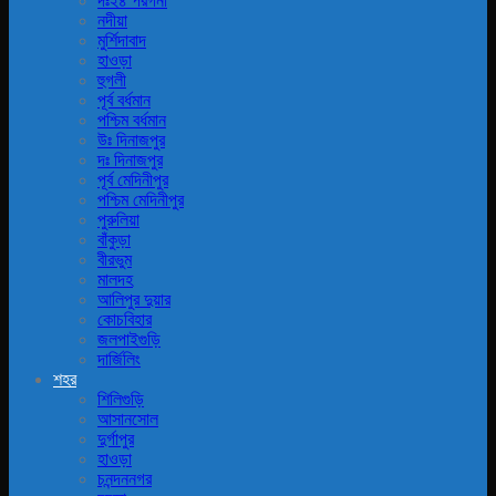
দঃ২৪ পরগনা
নদীয়া
মুর্শিদাবাদ
হাওড়া
হুগলী
পূর্ব বর্ধমান
পশ্চিম বর্ধমান
উঃ দিনাজপুর
দঃ দিনাজপুর
পূর্ব মেদিনীপুর
পশ্চিম মেদিনীপুর
পুরুলিয়া
বাঁকুড়া
বীরভুম
মালদহ
আলিপুর দুয়ার
কোচবিহার
জলপাইগুড়ি
দার্জিলিং
শহর
শিলিগুড়ি
আসানসোল
দুর্গাপুর
হাওড়া
চনন্দননগর