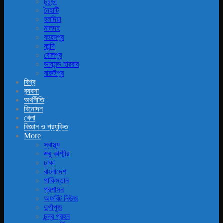
চুচুড়া
নৈহাটি
হলদিয়া
মালদহ
বহরমপুর
কান্দি
বোলপুর
ডায়মন্ড হারবার
বারুইপুর
বিশ্ব
ব‍্যবসা
অর্থনীতি
বিনোদন
খেলা
বিজ্ঞান ও প্রযুক্তি
More
স্বাস্থ্য
জ্ম্মু কাশ্মীর
ঢাকা
বাংলাদেশ
পাকিস্তান
প্রশাসন
অফবিট নিউজ
দুর্গাপূজ
চন্দ্র গ্রহন