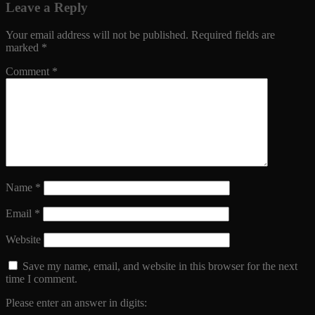
Leave a Reply
Your email address will not be published.
Required fields are
marked
*
Comment
*
Name
*
Email
*
Website
Save my name, email, and website in this browser for the next
time I comment.
Please enter an answer in digits: