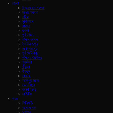
জেলা
উত্তর ২৪ পরগনা
দঃ২৪ পরগনা
নদীয়া
মুর্শিদাবাদ
হাওড়া
হুগলী
পূর্ব বর্ধমান
পশ্চিম বর্ধমান
উঃ দিনাজপুর
দঃ দিনাজপুর
পূর্ব মেদিনীপুর
পশ্চিম মেদিনীপুর
পুরুলিয়া
বাঁকুড়া
বীরভুম
মালদহ
আলিপুর দুয়ার
কোচবিহার
জলপাইগুড়ি
দার্জিলিং
শহর
শিলিগুড়ি
আসানসোল
দুর্গাপুর