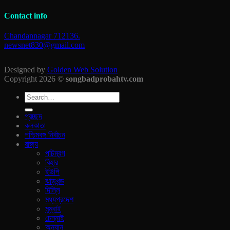
Contact info
Chandannagar 712136.
newsnet830@gmail.com
Designed by
Golden Web Solution
Copyright 2026 ©
songbadprobahtv.com
প্রচ্ছদ
কলকাতা
পশ্চিমবঙ্গ নির্বাচন
রাজ‍্য
পচিমবন্গ
বিহার
ইউপি
ঝাড়খন্ড
দিল্লি
মধ্যপ্রদেশ
মুম্বাই
চেন্নাই
অন্যান