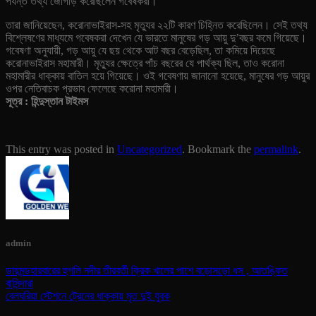
পর্যন্ত তথ্য জোগাড় করেছিলেন গবেষকরা।
তারা জানিয়েছেন, করোনাভাইরাস-সহ মৃত্যুর ২২টি কারণ চিহ্নিত করেছিলেন। সেই তথ্য
বিশ্লেষণের মাধ্যমে গবেষকরা দেখেন যে ভারতে মানুষের গড় আয়ু দু’বছর কমে গিয়েছে।
গবেষণা অনুযায়ী, গড় আয়ু যে ছয় থেকে আট বছর বেড়েছিল, তা কমিয়ে দিয়েছে
করোনাভাইরাস মহামারী। মৃত্যুর ক্ষেত্রে পাঁচ বছরের যে পার্থক্য ছিল, তাও করোনা
মহামারীর ধাক্কায় বাতিল হয়ে গিয়েছে। ওই গবেষণায় জানানো হয়েছে, মানুষের গড় আয়ুর
ওপর নেতিবাচক প্রভাব ফেলেছে করোনা মহামারী।
সূত্র : হিন্দুস্তান টাইমস
This entry was posted in
Uncategorized
. Bookmark the
permalink
.
admin
ডায়মন্ডহারবারের হুগলি নদীর তীরবর্তী ক্রিক খালের পাশে বড়োসড়ো ধস , আতঙ্কিত
বাসিন্দারা
বেলঘরিয়া স্টেশনে ট্রেনের ধাক্কায় মৃত দুই যুবক