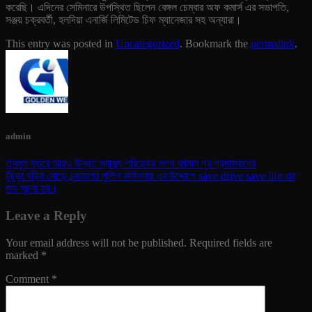
করেছি। এদিনের সেমিনারে উপস্থিত ছিলেন বেঙ্গল চেম্বার অফ কমার্স এর সভাপতি,
সঞ্জয় চক্রবর্তী, হলদিয়া এনার্জি লিমিটেড চিফ ম্যানেজার সহ অন্যারা।
This entry was posted in
Uncategorized
. Bookmark the
permalink
.
admin
তৃনমূল স্তরে আরও উন্নত স্বাস্থ্য পরিহেবার শপথ বর্ধমান পুর প্রসাসকদের
চুঁচুড়া ঘড়ির মোড়ে চন্দননগর পুলিশ কমিশনার এর উদ্দোগে save drive save life এর
শুভ সূচনা হয়।
Leave a Reply
Your email address will not be published.
Required fields are
marked
*
Comment
*