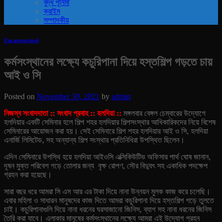
বুদ্ধ পূর্নিমা
ক্রাইম
সম্পাদকীয়
Uncategorized
কর্মসংস্থানের লক্ষ্যে কচুরিপানা দিয়ে হস্তশিল্প গড়তে চায়
আই ও সি
Posted on
November 30, 2021
by
admin
নিজস্ব সংবাদদাতা :: সংবাদ প্রবাহ :: হলদিয়া ::
মঙ্গলবার বেঙ্গল চেম্বারের উদ্যোগে
হলদিয়ার একটি সেমিনার হলে শিল্প শহর হলদিয়ার শিল্পসংস্থার আধিকারিকদের নিয়ে বিশেষ
সেমিনারের আয়োজন করা হয়। সেই সেমিনারে শিল্প শহর হলদিয়ার আই ও সি, হলদিয়া
এনার্জি লিমিটেড, সহ অন্যান্য শিল্প সংস্থার প্রতিনিধিরা উপস্থিত ছিলেন।
এদিন সেমিনারে উপস্থি হয়ে হলদিয়া আইওসি এক্সিকিউটিভ অফিসার পার্থ ঘোষ জানান,
দূষন মুক্ত পরিবেশ গড়ে তোলার জন্য বৃক্ষ রোপণ, সৌর বিদ্যুৎ সহ একাধিক পদক্ষেপ
গ্রহন করা হয়েছে।
সারা বছর ধরে আমরা সি এস আর এর টাকা দিয়ে নানা উন্নয়ন মুলক কাজ করে চলেছি।
এবার মহিলা ও সাধারন মানুষদের কাজ দিতে আমরা কচুরিপানা দিয়ে হস্তশিল্প গড়ে তুলতে
চাই। কচুরিপানাগুলি দিয়ে নানা ধরনের ঘরসাজানো জিনিস, ব্যাগ সহ নানা ধরনের জিনিস
তৈরি করা যাবে। এলাকার মানুষের কর্মসংস্থানের লক্ষ্যে আমরা এই উদ্যোগ গ্রহন