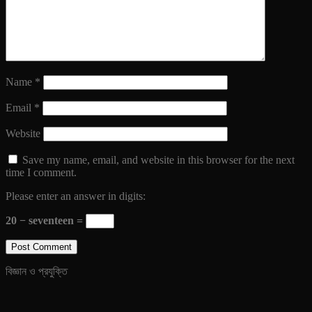
Name
*
Email
*
Website
Save my name, email, and website in this browser for the next
time I comment.
Please enter an answer in digits:
20 − seventeen =
বিজ্ঞান ও প্রযুক্তি