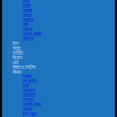
চুচুড়া
নৈহাটি
হলদিয়া
মালদহ
বহরমপুর
কান্দি
বোলপুর
ডায়মন্ড হারবার
বারুইপুর
বিশ্ব
ব‍্যবসা
অর্থনীতি
বিনোদন
খেলা
বিজ্ঞান ও প্রযুক্তি
More
স্বাস্থ্য
জ্ম্মু কাশ্মীর
ঢাকা
বাংলাদেশ
পাকিস্তান
প্রশাসন
অফবিট নিউজ
দুর্গাপূজ
চন্দ্র গ্রহন