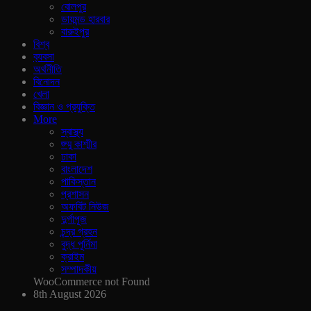
বোলপুর
ডায়মন্ড হারবার
বারুইপুর
বিশ্ব
ব‍্যবসা
অর্থনীতি
বিনোদন
খেলা
বিজ্ঞান ও প্রযুক্তি
More
স্বাস্থ্য
জ্ম্মু কাশ্মীর
ঢাকা
বাংলাদেশ
পাকিস্তান
প্রশাসন
অফবিট নিউজ
দুর্গাপূজ
চন্দ্র গ্রহন
বুদ্ধ পূর্নিমা
ক্রাইম
সম্পাদকীয়
WooCommerce not Found
8th August 2026