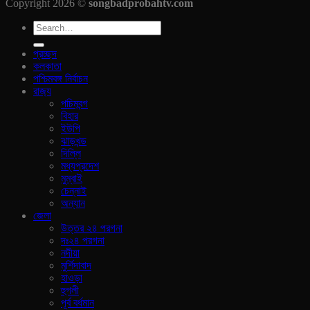
Copyright 2026 ©
songbadprobahtv.com
প্রচ্ছদ
কলকাতা
পশ্চিমবঙ্গ নির্বাচন
রাজ‍্য
পচিমবন্গ
বিহার
ইউপি
ঝাড়খন্ড
দিল্লি
মধ্যপ্রদেশ
মুম্বাই
চেন্নাই
অন্যান
জেলা
উত্তর ২৪ পরগনা
দঃ২৪ পরগনা
নদীয়া
মুর্শিদাবাদ
হাওড়া
হুগলী
পূর্ব বর্ধমান