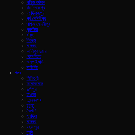
পশ্চিম বর্ধমান
উঃ দিনাজপুর
দঃ দিনাজপুর
পূর্ব মেদিনীপুর
পশ্চিম মেদিনীপুর
পুরুলিয়া
বাঁকুড়া
বীরভুম
মালদহ
আলিপুর দুয়ার
কোচবিহার
জলপাইগুড়ি
দার্জিলিং
শহর
শিলিগুড়ি
আসানসোল
দুর্গাপুর
হাওড়া
চনন্দননগর
চুচুড়া
নৈহাটি
হলদিয়া
মালদহ
বহরমপুর
কান্দি