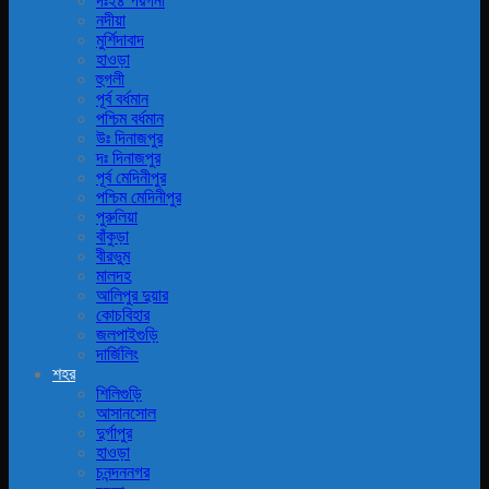
দঃ২৪ পরগনা
নদীয়া
মুর্শিদাবাদ
হাওড়া
হুগলী
পূর্ব বর্ধমান
পশ্চিম বর্ধমান
উঃ দিনাজপুর
দঃ দিনাজপুর
পূর্ব মেদিনীপুর
পশ্চিম মেদিনীপুর
পুরুলিয়া
বাঁকুড়া
বীরভুম
মালদহ
আলিপুর দুয়ার
কোচবিহার
জলপাইগুড়ি
দার্জিলিং
শহর
শিলিগুড়ি
আসানসোল
দুর্গাপুর
হাওড়া
চনন্দননগর