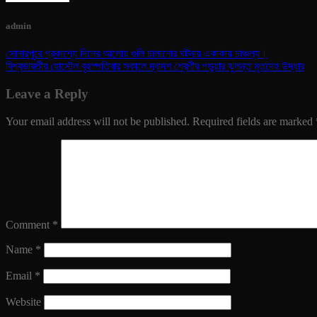
admin
সোনারপুরে প্রকাশ্যে দিনের আলোয় গুলি চালানোর ঘটনায় একাকায় চাঞ্চল্য।
বিশ্বভারতীর হোস্টেল বৃহস্পতিবার সকালে দ্বাদশ শ্রেণীর পড়ুয়ার ঝুলন্ত মৃতদেহ উদ্ধার
Leave a Reply
Your email address will not be published.
Required fields are marked
Comment
*
Name
*
Email
*
Website