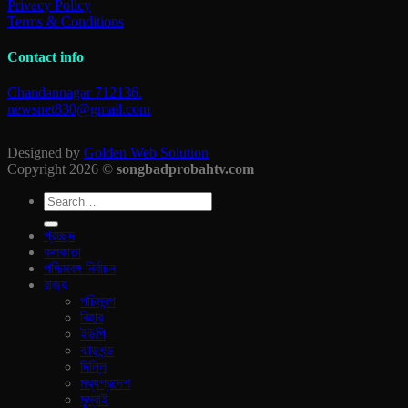
Privacy Policy
Terms & Conditions
Contact info
Chandannagar 712136.
newsnet830@gmail.com
Designed by
Golden Web Solution
Copyright 2026 ©
songbadprobahtv.com
প্রচ্ছদ
কলকাতা
পশ্চিমবঙ্গ নির্বাচন
রাজ‍্য
পচিমবন্গ
বিহার
ইউপি
ঝাড়খন্ড
দিল্লি
মধ্যপ্রদেশ
মুম্বাই