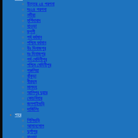
উত্তর ২৪ পরগনা
দঃ২৪ পরগনা
নদীয়া
মুর্শিদাবাদ
হাওড়া
হুগলী
পূর্ব বর্ধমান
পশ্চিম বর্ধমান
উঃ দিনাজপুর
দঃ দিনাজপুর
পূর্ব মেদিনীপুর
পশ্চিম মেদিনীপুর
পুরুলিয়া
বাঁকুড়া
বীরভুম
মালদহ
আলিপুর দুয়ার
কোচবিহার
জলপাইগুড়ি
দার্জিলিং
শহর
শিলিগুড়ি
আসানসোল
দুর্গাপুর
হাওড়া