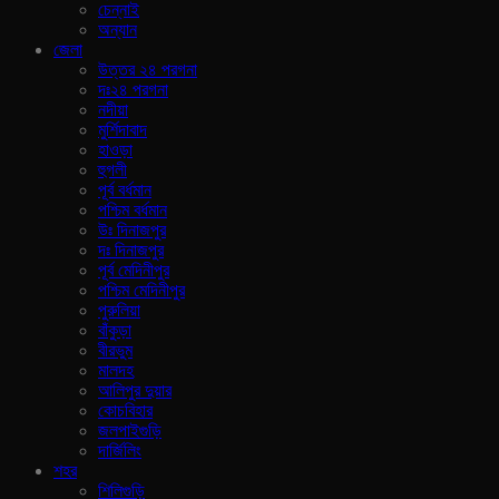
চেন্নাই
অন্যান
জেলা
উত্তর ২৪ পরগনা
দঃ২৪ পরগনা
নদীয়া
মুর্শিদাবাদ
হাওড়া
হুগলী
পূর্ব বর্ধমান
পশ্চিম বর্ধমান
উঃ দিনাজপুর
দঃ দিনাজপুর
পূর্ব মেদিনীপুর
পশ্চিম মেদিনীপুর
পুরুলিয়া
বাঁকুড়া
বীরভুম
মালদহ
আলিপুর দুয়ার
কোচবিহার
জলপাইগুড়ি
দার্জিলিং
শহর
শিলিগুড়ি