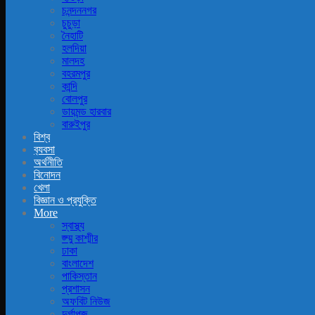
চনন্দননগর
চুচুড়া
নৈহাটি
হলদিয়া
মালদহ
বহরমপুর
কান্দি
বোলপুর
ডায়মন্ড হারবার
বারুইপুর
বিশ্ব
ব‍্যবসা
অর্থনীতি
বিনোদন
খেলা
বিজ্ঞান ও প্রযুক্তি
More
স্বাস্থ্য
জ্ম্মু কাশ্মীর
ঢাকা
বাংলাদেশ
পাকিস্তান
প্রশাসন
অফবিট নিউজ
দুর্গাপূজ