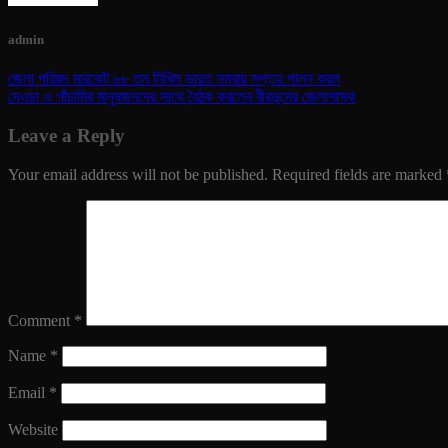
admin
জেলা পরিষদ মারকেট ৬৮ তম নিখিল ভারত সমবায় সপ্তহ পালন করল
দেওচা ও পাঁচামির মানুষজনদের সাথে বৈঠক করলেন বীরভূমের জেলাশাসক
Leave a Reply
Your email address will not be published.
Required fields are marked
Comment
*
Name
*
Email
*
Website