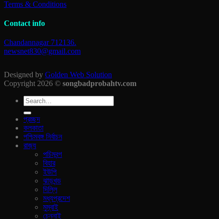
Terms & Conditions
Contact info
Chandannagar 712136.
newsnet830@gmail.com
Designed by
Golden Web Solution
Copyright 2026 ©
songbadprobahtv.com
প্রচ্ছদ
কলকাতা
পশ্চিমবঙ্গ নির্বাচন
রাজ‍্য
পচিমবন্গ
বিহার
ইউপি
ঝাড়খন্ড
দিল্লি
মধ্যপ্রদেশ
মুম্বাই
চেন্নাই