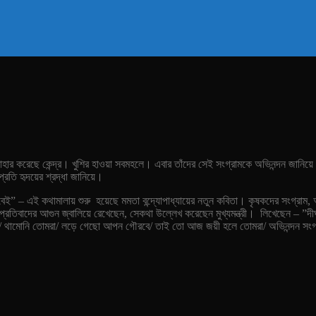
হার করেছে কেন্দ্র। খুশির হাওয়া সবমহলে। এবার তাঁদের সেই সংগ্রামকে অভিনন্দন জানিয়ে ফে
্রতি হৃদয়ের শ্রদ্ধা জানিয়ে।
াগবেই” – এই কথামালায় শুরু হয়েছে মমতা বন্দ্যোপাধ্যায়ের নতুন কবিতা। কৃষকদের সংগ্রা
্রতিবাদের আগুন জ্বালিয়ে রেখেছেন, সেকথা উল্লেখ করেছেন মুখ্যমন্ত্রী। লিখেছেন – ”দীর্
/ থামোনি তোমরা/ লড়ে গেছো আপন গৌরবে/ তাই তো আজ জয়ী হলে তোমরা/ অভিনন্দন সং