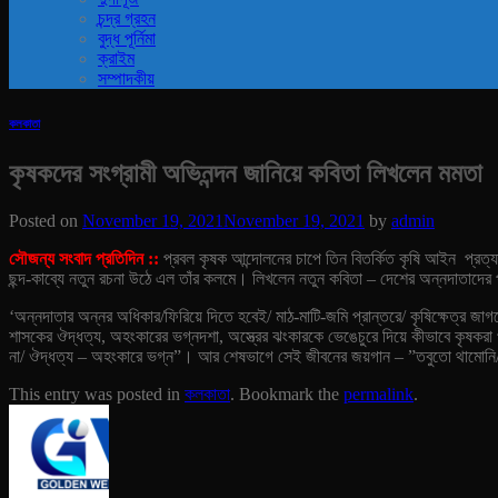
চন্দ্র গ্রহন
বুদ্ধ পূর্নিমা
ক্রাইম
সম্পাদকীয়
কলকাতা
কৃষকদের সংগ্রামী অভিনন্দন জানিয়ে কবিতা লিখলেন মমতা
Posted on
November 19, 2021
November 19, 2021
by
admin
সৌজন্য সংবাদ প্রতিদিন ::
প্রবল কৃষক আন্দোলনের চাপে তিন বিতর্কিত কৃষি আইন প্রত্যা
ছন্দ-কাব্যে নতুন রচনা উঠে এল তাঁর কলমে। লিখলেন নতুন কবিতা – দেশের অন্নদাতাদের প
‘অন্নদাতার অন্নর অধিকার/ফিরিয়ে দিতে হবেই/ মাঠ-মাটি-জমি প্রান্তরে/ কৃষিক্ষেত্র জ
শাসকের ঔদ্ধত্য, অহংকারের ভগ্নদশা, অস্ত্রের ঝংকারকে ভেঙেচুরে দিয়ে কীভাবে কৃষকরা প
না/ ঔদ্ধত্য – অহংকারে ভগ্ন”। আর শেষভাগে সেই জীবনের জয়গান – ”তবুতো থামোনি
This entry was posted in
কলকাতা
. Bookmark the
permalink
.