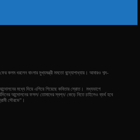
র কলম ধরলেন বাংলার মুখ্যমন্ত্রী মমতো বন্দ্যোপাধ্যায়। আবারও শব্দ-
ম, আন্দোলনের মধ্যে দিয়ে এগিয়ে গিয়েছে কবিতার স্রোত। মধ্যভাগে
ঘদিনের আন্দোলনের ফসল/ তোমাদের স্বপ্ন/ কেড়ে নিতে চাইলেও ব্যর্থ হবে
গ্রামী সৌরভে”।