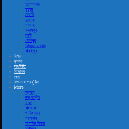
চনন্দননগর
চুচুড়া
নৈহাটি
হলদিয়া
মালদহ
বহরমপুর
কান্দি
বোলপুর
ডায়মন্ড হারবার
বারুইপুর
বিশ্ব
ব‍্যবসা
অর্থনীতি
বিনোদন
খেলা
বিজ্ঞান ও প্রযুক্তি
More
স্বাস্থ্য
জ্ম্মু কাশ্মীর
ঢাকা
বাংলাদেশ
পাকিস্তান
প্রশাসন
অফবিট নিউজ
দুর্গাপূজ