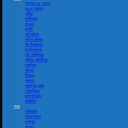
উত্তর ২৪ পরগনা
দঃ২৪ পরগনা
নদীয়া
মুর্শিদাবাদ
হাওড়া
হুগলী
পূর্ব বর্ধমান
পশ্চিম বর্ধমান
উঃ দিনাজপুর
দঃ দিনাজপুর
পূর্ব মেদিনীপুর
পশ্চিম মেদিনীপুর
পুরুলিয়া
বাঁকুড়া
বীরভুম
মালদহ
আলিপুর দুয়ার
কোচবিহার
জলপাইগুড়ি
দার্জিলিং
শহর
শিলিগুড়ি
আসানসোল
দুর্গাপুর
হাওড়া