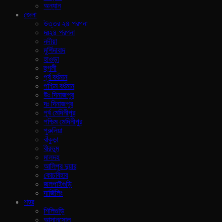
অন্যান
জেলা
উত্তর ২৪ পরগনা
দঃ২৪ পরগনা
নদীয়া
মুর্শিদাবাদ
হাওড়া
হুগলী
পূর্ব বর্ধমান
পশ্চিম বর্ধমান
উঃ দিনাজপুর
দঃ দিনাজপুর
পূর্ব মেদিনীপুর
পশ্চিম মেদিনীপুর
পুরুলিয়া
বাঁকুড়া
বীরভুম
মালদহ
আলিপুর দুয়ার
কোচবিহার
জলপাইগুড়ি
দার্জিলিং
শহর
শিলিগুড়ি
আসানসোল