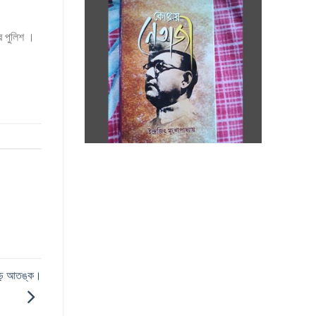
র পুলিশ ।
ুড়ে আতঙ্ক।