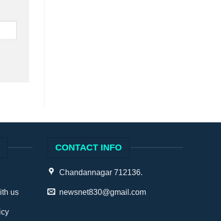
S
CONTACT INFO
Chandannagar 712136.
ith us
newsnet830@gmail.com
icy