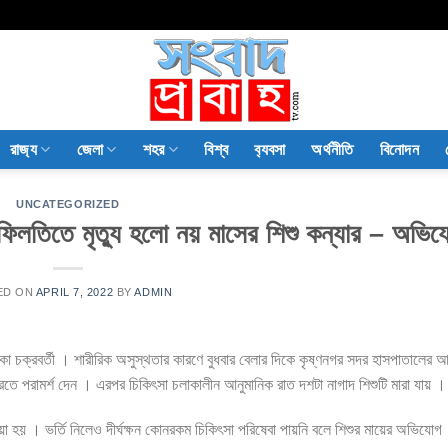
রাজ‍্য
জেলা
শহর
বিশ্ব
ব‍্যবসা
অর্থনীতি
বিনোদন
UNCATEGORIZED
ফিলতিতে মৃত্যু হলো নয় মাসের শিশু কন্যার – অভি
ED ON
APRIL 7, 2022
BY
ADMIN
ৃকা চক্রবর্তী । শারীরিক অসুস্থতার কারণে বুধবার বেলার দিকে কৃষ্ণনগর সদর হাসপাতালে
রতে পরামর্শ দেন । এরপর চিকিৎসা চলাকালীন আনুমানিক রাত দশটা নাগাদ শিশুটি মারা যায় ।
 নেওয়া হয় । ভর্তি নিলেও দীর্ঘক্ষন কোনরকম চিকিৎসা পরিষেবা পায়নি বলে শিশুর মায়ের অভিয