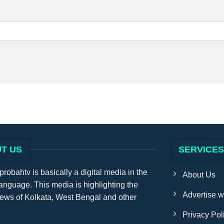
T US
SERVICE
obahtv is basically a digital media in the
About Us
anguage. This media is highlighting the
Advertise w
news of Kolkata, West Bengal and other
Privacy Pol