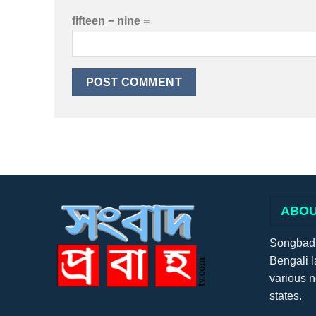
fifteen − nine =
ABOU
Songbadpr
Bengali l
various 
states.