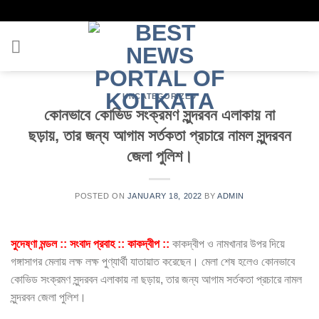
Skip
to
content
UNCATEGORIZED
কোনভাবে কোভিড সংক্রমণ সুন্দরবন এলাকায় না
ছড়ায়, তার জন্য আগাম সর্তকতা প্রচারে নামল সুন্দরবন
জেলা পুলিশ।
POSTED ON
JANUARY 18, 2022
BY
ADMIN
সুদেষ্ণা মন্ডল :: সংবাদ প্রবাহ :: কাকদ্বীপ ::
কাকদ্বীপ ও নামখানার উপর দিয়ে
গঙ্গাসাগর মেলায় লক্ষ লক্ষ পুণ্যার্থী যাতায়াত করেছেন। মেলা শেষ হলেও কোনভাবে
কোভিড সংক্রমণ সুন্দরবন এলাকায় না ছড়ায়, তার জন্য আগাম সর্তকতা প্রচারে নামল
সুন্দরবন জেলা পুলিশ।