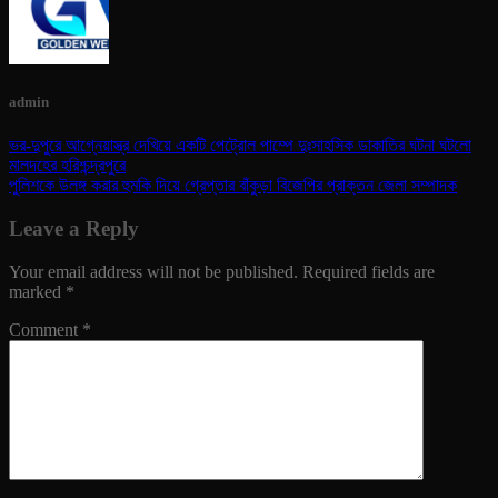
admin
ভর-দুপুরে আগ্নেয়াস্ত্র দেখিয়ে একটি পেট্রোল পাম্পে দুঃসাহসিক ডাকাতির ঘটনা ঘটলো
মালদহের হরিশ্চন্দ্রপুরে
পুলিশকে উলঙ্গ করার হুমকি দিয়ে গ্রেপ্তার বাঁকুড়া বিজেপির প্রাক্তন জেলা সম্পাদক
Leave a Reply
Your email address will not be published.
Required fields are
marked
*
Comment
*