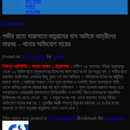
বুদ্ধ পূর্নিমা
ক্রাইম
সম্পাদকীয়
Uncategorized
গভীর রাতে বারাসাতে মতুয়াদের বাস আটকে যাত্রীদের
মারধর – থানায় অভিযোগ দায়ের
Posted on
April 1, 2022
by
admin
নিজস্ব প্রতিনিধি :: সংবাদ প্রবাহ :: ঠাকুরনগর ::
দক্ষিণ ২৪ পরগনার গড়িয়া নরেন্দ্রপুর
থেকে ২৯ তারিখ রাতে ঠাকুরনগরের উদ্দেশ্যে বাসে করে রওনা হয় মতুয়া দল । গভীর রাতে
বারাসাত কাজীপাড়া এলাকায় কিছু যুবক ওই বাস আটকায় । মহিলাদের উদ্দেশ্যে কটুক্তি
করতে থাকে ।
প্রতিবাদ করতে গেলে সুমন হালদার ও দলপতি বিধান হালদারকে গাড়ি
থেকে নামিয়ে ব্যাপক মারধর করা হয় বলে অভিযোগ । সুমন হালদার গুরুতর আহত হয়ে
কলকাতাতে বেসরকারি হাসপাতালে চিকিৎসাধীন ও দলপতি বিধান হালদারকে প্রাথমিক
চিকিৎসার পর ছেড়ে দেওয়া হয় ।
মতুয়া দলের পক্ষ থেকে বারাসাত থানায় লিখিত
অভিযোগ দায়ের করা হয় । কেন্দ্রীয় মন্ত্রী শান্তনু ঠাকুরের বক্তব্য ২৪ ঘণ্টার মধ্যে
ব্যবস্থা না নিলে মতুয়ারা মতুয়াদের মতন দেখে নেবে ।
This entry was posted in
Uncategorized
. Bookmark the
permalink
.