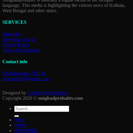
language. This media is highlighting the various news of Kolkata,
West Bengal and other states.
SERVICES
About Us
Advertise with us
Privacy Policy
Terms & Conditions
Contact info
Chandannagar 712136.
newsnet830@gmail.com
Designed by
Golden Web Solution
Copyright 2026 ©
songbadprobahtv.com
প্রচ্ছদ
কলকাতা
পশ্চিমবঙ্গ নির্বাচন