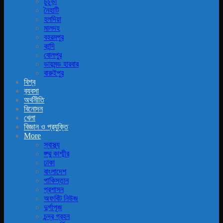
চুচুড়া
নৈহাটি
হলদিয়া
মালদহ
বহরমপুর
কান্দি
বোলপুর
ডায়মন্ড হারবার
বারুইপুর
বিশ্ব
ব‍্যবসা
অর্থনীতি
বিনোদন
খেলা
বিজ্ঞান ও প্রযুক্তি
More
স্বাস্থ্য
জ্ম্মু কাশ্মীর
ঢাকা
বাংলাদেশ
পাকিস্তান
প্রশাসন
অফবিট নিউজ
দুর্গাপূজ
চন্দ্র গ্রহন