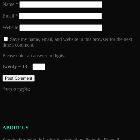
Name
*
Email
*
Website
Save my name, email, and website in this browser for the next
time I comment.
Please enter an answer in digits:
twenty − 13 =
বিজ্ঞান ও প্রযুক্তি
ABOUT US
Songbadprobahtv is basically a digital media in the Bengali