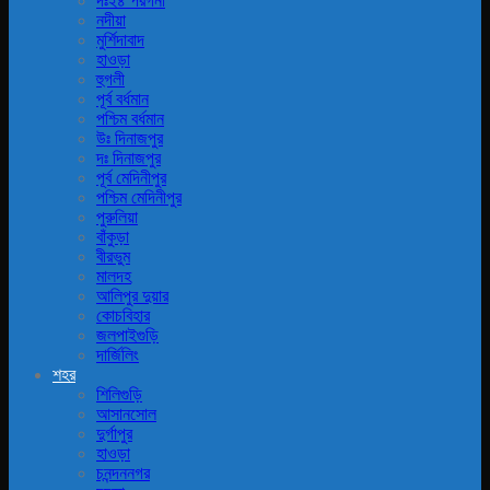
দঃ২৪ পরগনা
নদীয়া
মুর্শিদাবাদ
হাওড়া
হুগলী
পূর্ব বর্ধমান
পশ্চিম বর্ধমান
উঃ দিনাজপুর
দঃ দিনাজপুর
পূর্ব মেদিনীপুর
পশ্চিম মেদিনীপুর
পুরুলিয়া
বাঁকুড়া
বীরভুম
মালদহ
আলিপুর দুয়ার
কোচবিহার
জলপাইগুড়ি
দার্জিলিং
শহর
শিলিগুড়ি
আসানসোল
দুর্গাপুর
হাওড়া
চনন্দননগর