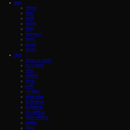
রাজ‍্য
পচিমবন্গ
বিহার
ইউপি
ঝাড়খন্ড
দিল্লি
মধ্যপ্রদেশ
মুম্বাই
চেন্নাই
অন্যান
জেলা
উত্তর ২৪ পরগনা
দঃ২৪ পরগনা
নদীয়া
মুর্শিদাবাদ
হাওড়া
হুগলী
পূর্ব বর্ধমান
পশ্চিম বর্ধমান
উঃ দিনাজপুর
দঃ দিনাজপুর
পূর্ব মেদিনীপুর
পশ্চিম মেদিনীপুর
পুরুলিয়া
বাঁকুড়া