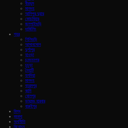
বীরভুম
মালদহ
আলিপুর দুয়ার
কোচবিহার
জলপাইগুড়ি
দার্জিলিং
শহর
শিলিগুড়ি
আসানসোল
দুর্গাপুর
হাওড়া
চনন্দননগর
চুচুড়া
নৈহাটি
হলদিয়া
মালদহ
বহরমপুর
কান্দি
বোলপুর
ডায়মন্ড হারবার
বারুইপুর
বিশ্ব
ব‍্যবসা
অর্থনীতি
বিনোদন