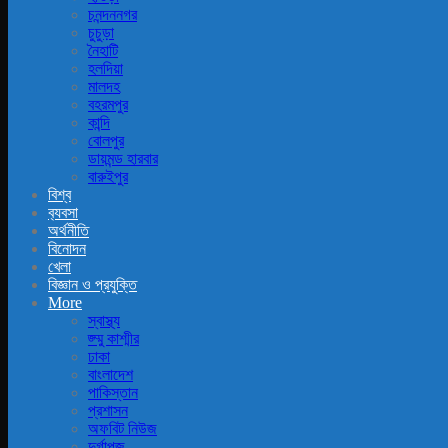
চনন্দননগর
চুচুড়া
নৈহাটি
হলদিয়া
মালদহ
বহরমপুর
কান্দি
বোলপুর
ডায়মন্ড হারবার
বারুইপুর
বিশ্ব
ব‍্যবসা
অর্থনীতি
বিনোদন
খেলা
বিজ্ঞান ও প্রযুক্তি
More
স্বাস্থ্য
জ্ম্মু কাশ্মীর
ঢাকা
বাংলাদেশ
পাকিস্তান
প্রশাসন
অফবিট নিউজ
দুর্গাপূজ