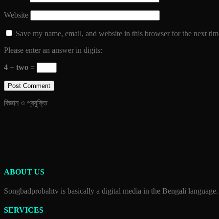
Website
Save my name, email, and website in this browser for the next ti
Please enter an answer in digits:
4 + two =
বিজ্ঞান ও প্রযুক্তি
ABOUT US
Songbadprobahtv is basically a digital media in the Bengali language.
SERVICES