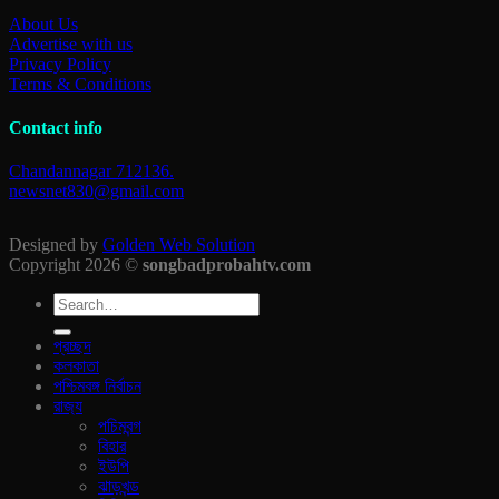
About Us
Advertise with us
Privacy Policy
Terms & Conditions
Contact info
Chandannagar 712136.
newsnet830@gmail.com
Designed by
Golden Web Solution
Copyright 2026 ©
songbadprobahtv.com
প্রচ্ছদ
কলকাতা
পশ্চিমবঙ্গ নির্বাচন
রাজ‍্য
পচিমবন্গ
বিহার
ইউপি
ঝাড়খন্ড