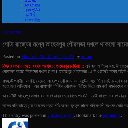
চন্দ্র গ্রহন
বুদ্ধ পূর্নিমা
ক্রাইম
সম্পাদকীয়
Uncategorized
গোটা রাজ্যের মধ্যে তাহেরপুর পৌরসভা দখলে থাকলো বামে
Posted on
March 2, 2022
March 2, 2022
by
admin
নিজস্ব সংবাদদাতা :: সংবাদ প্রবাহ :: তাহেরপুর (নদিয়া) ::
এই জয় শান্তির জয়, উন্নয়নে
পৌরসভা বামেরা নিজেদের দখলে রাখল। তাহেরপুর পৌরসভার 13 টি ওয়ার্ডের মধ্যে আটটি 
বামফ্রন্ট প্রার্থীদের দাবি, যেহেতু তাহেরপুর পৌরসভা বামফ্রন্টের দখলে ছিল সেই কারণে স
হতো বলে অভিযোগ। এর পাশাপাশি দীর্ঘদিন পৌরসভা ছিনিয়ে নিতে বাম কর্মী সমর্থকদের 
আর এটাই তাহেরপুর এলাকার সাধারণ মানুষ মেনে নিতে পারেনি। সেই কারণে সাধারণ মানুষ শান
তাদের দাবি তাহেরপুরে বামেদের শক্ত ঘাঁটি হলেও তৃণমূল ভালো শক্তিশালী সংগঠন তৈরি 
This entry was posted in
Uncategorized
. Bookmark the
permalink
.