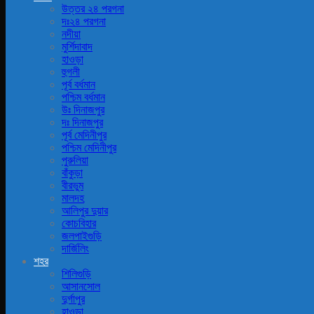
উত্তর ২৪ পরগনা
দঃ২৪ পরগনা
নদীয়া
মুর্শিদাবাদ
হাওড়া
হুগলী
পূর্ব বর্ধমান
পশ্চিম বর্ধমান
উঃ দিনাজপুর
দঃ দিনাজপুর
পূর্ব মেদিনীপুর
পশ্চিম মেদিনীপুর
পুরুলিয়া
বাঁকুড়া
বীরভুম
মালদহ
আলিপুর দুয়ার
কোচবিহার
জলপাইগুড়ি
দার্জিলিং
শহর
শিলিগুড়ি
আসানসোল
দুর্গাপুর
হাওড়া