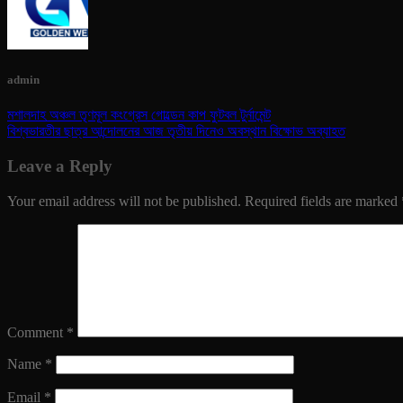
admin
মশালদাহ অঞ্চল তৃণমূল কংগ্রেস গোল্ডেন কাপ ফুটবল টুর্নামেন্ট
বিশ্বভারতীর ছাত্র আন্দোলনের আজ তৃতীয় দিনেও অবস্থান বিক্ষোভ অব্যাহত
Leave a Reply
Your email address will not be published.
Required fields are marked
Comment
*
Name
*
Email
*