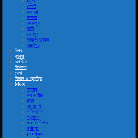
চুচুড়া
নৈহাটি
হলদিয়া
মালদহ
বহরমপুর
কান্দি
বোলপুর
ডায়মন্ড হারবার
বারুইপুর
বিশ্ব
ব‍্যবসা
অর্থনীতি
বিনোদন
খেলা
বিজ্ঞান ও প্রযুক্তি
More
স্বাস্থ্য
জ্ম্মু কাশ্মীর
ঢাকা
বাংলাদেশ
পাকিস্তান
প্রশাসন
অফবিট নিউজ
দুর্গাপূজ
চন্দ্র গ্রহন