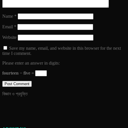
Name
*
Email
*
Website
Save my name, email, and website in this browser for the next
time I comment.
Please enter an answer in digits:
fourteen − five =
বিজ্ঞান ও প্রযুক্তি