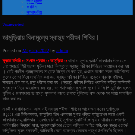
বুদ্ধ পূর্নিমা
ক্রাইম
সম্পাদকীয়
Uncategorized
জামুড়িয়ায় বিনামূল্যে স্বাস্থ্য পরীক্ষা শিবির।
Posted on
May 25, 2022
by
admin
সুব্রত বাউরি :: সংবাদ প্রবাহ :: জামুড়িয়া ::
থানা ও সুপারস্মেল্টার্স কারখানার উদ্যোগে
১নং ওয়ার্ডে শিরীষডাঙ্গা ফুটবল মাঠে বিনামূল্যে স্বাস্থ্য পরীক্ষা শিবিরের আয়োজন করা হয়
। যেটি প্রদীপ প্রজ্জ্বলনের মাধ্যমে উদ্বোধন করা হয়, এখানে আগত সকল অতিথিদের
ফুলের তোড়া দিয়ে সম্মানিত করা হয়, স্বাস্থ্য পরীক্ষা শিবিরে, রক্তের গ্রুপিং পরীক্ষা,
সাধারণ চেক আপ, চক্ষু পরীক্ষা করা হয় ।
স্বাস্থ্য পরীক্ষা শিবিরে শতাধিক দরিদ্র আদিবাসী
মানুষ দের নিয়ে আয়োজন করা হয় , ড: শনাওয়ানে কুলদিপ সুরেশ ডি সি পি সেন্ট্রাল বলেন,
পুলিশ ও জনসাধারণের মধ্যে সুসম্পর্ক বজায় রাখতে পুলিশের পক্ষ থেকে সব সময় সামাজিক
কাজ করা হয়।
একই ধারাবাহিকতায়, আজ এই স্বাস্থ্য পরীক্ষা শিবিরের আয়োজন করেন দুর্গাপুরের
IQCT-এর চিকিৎসকরা, জামুড়িয়া শিল্প এলাকার সুপার শক্তি ফাউন্ডেশন নামে একটি
কারখানার সহযোগিতায় ।
যেখানে সি আই সুশান্ত চ্যাটার্জি,জামুড়িয়া থানার ভারপ্রাপ্ত
আধিকারিক সিদ্ধার্থ সাহা, সুপারসমেল্টারের চেতন অগ্নিক অমিত শর্মা,এক নম্বর ওয়ার্ডে
কাউন্সিলর মৃদুল চক্রবর্তী, আদিবাসী নেতা বানেশ্বর হেমরাম প্রমুখ উপস্থিতি ছিলেন ।