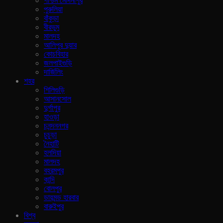
পশ্চিম মেদিনীপুর
পুরুলিয়া
বাঁকুড়া
বীরভুম
মালদহ
আলিপুর দুয়ার
কোচবিহার
জলপাইগুড়ি
দার্জিলিং
শহর
শিলিগুড়ি
আসানসোল
দুর্গাপুর
হাওড়া
চনন্দননগর
চুচুড়া
নৈহাটি
হলদিয়া
মালদহ
বহরমপুর
কান্দি
বোলপুর
ডায়মন্ড হারবার
বারুইপুর
বিশ্ব