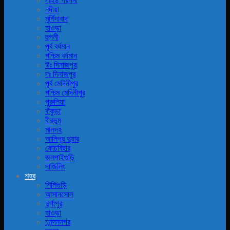
দঃ২৪ পরগনা
নদীয়া
মুর্শিদাবাদ
হাওড়া
হুগলী
পূর্ব বর্ধমান
পশ্চিম বর্ধমান
উঃ দিনাজপুর
দঃ দিনাজপুর
পূর্ব মেদিনীপুর
পশ্চিম মেদিনীপুর
পুরুলিয়া
বাঁকুড়া
বীরভুম
মালদহ
আলিপুর দুয়ার
কোচবিহার
জলপাইগুড়ি
দার্জিলিং
শহর
শিলিগুড়ি
আসানসোল
দুর্গাপুর
হাওড়া
চনন্দননগর