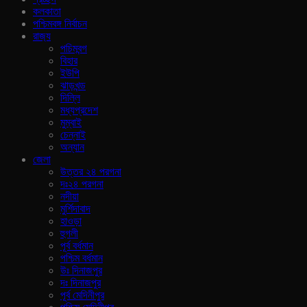
কলকাতা
পশ্চিমবঙ্গ নির্বাচন
রাজ‍্য
পচিমবন্গ
বিহার
ইউপি
ঝাড়খন্ড
দিল্লি
মধ্যপ্রদেশ
মুম্বাই
চেন্নাই
অন্যান
জেলা
উত্তর ২৪ পরগনা
দঃ২৪ পরগনা
নদীয়া
মুর্শিদাবাদ
হাওড়া
হুগলী
পূর্ব বর্ধমান
পশ্চিম বর্ধমান
উঃ দিনাজপুর
দঃ দিনাজপুর
পূর্ব মেদিনীপুর