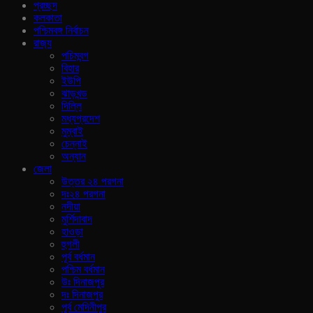
প্রচ্ছদ
কলকাতা
পশ্চিমবঙ্গ নির্বাচন
রাজ‍্য
পচিমবন্গ
বিহার
ইউপি
ঝাড়খন্ড
দিল্লি
মধ্যপ্রদেশ
মুম্বাই
চেন্নাই
অন্যান
জেলা
উত্তর ২৪ পরগনা
দঃ২৪ পরগনা
নদীয়া
মুর্শিদাবাদ
হাওড়া
হুগলী
পূর্ব বর্ধমান
পশ্চিম বর্ধমান
উঃ দিনাজপুর
দঃ দিনাজপুর
পূর্ব মেদিনীপুর