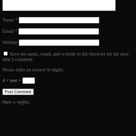
Name
*
Email
*
Website
Save my name, email, and website in this browser for the next
time I comment.
Please enter an answer in digits:
4 × one =
বিজ্ঞান ও প্রযুক্তি