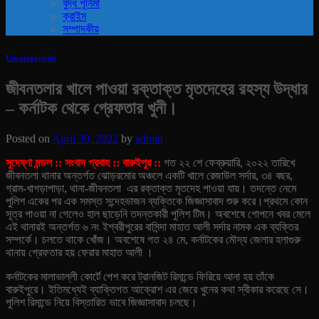
বুদ্ধ পূর্নিমা
ক্রাইম
সম্পাদকীয়
Uncategorized
জীবনতলার খালে পাওয়া রক্তাক্ত মৃতদেহের রহস্য উদ্ধার
– কর্নাটক থেকে গ্রেফতার খুনী।
Posted on
April 30, 2022
by
admin
সুদেষ্ণা মন্ডল :: সংবাদ প্রবাহ :: বারুইপুর ::
গত ২২ শে ফেব্রুয়ারি, ২০২২ তারিখে
জীবনতলা থানার অন্তর্গত ঝোড়রমোর অঞ্চলে একটি খালে রেজাউল সর্দার, ৩৪ বছর,
গ্রাম-খাগড়াপাড়া, থানা-জীবনতলা এর রক্তাক্ত মৃতদেহ পাওয়া যায়। তদন্তে নেমে
পুলিশ একের পর এক সমস্ত সন্দেহভাজন ব্যক্তিকে জিজ্ঞাসাবাদ শুরু করে।
প্রথমে কোন
সূত্র পাওয়া না গেলেও হাল ছাড়েনি তদন্তকারী পুলিশ টিম। অবশেষে গোপনে খবর মেলে
এই থানারই অন্তর্গত ৬ নং ইশ্বরীপুরের বাসিন্দা মাহাত আলী সর্দার নামক এক ব্যক্তির
সম্পর্কে। চলতে থাকে খোঁজ। অবশেষে গত ২৪ মে, কর্নাটকের মৌদ্য জেলার হলাগুরু
থানায় গ্রেফতার হয় ফেরার মাহাত আলী ।
কর্নাটকের মালাভাল্লী কোর্টে পেশ করে ট্রানজিট রিমান্ডে ফিরিয়ে আনা হয় তাঁকে
বারুইপুরে। ইতিমধ্যেই ব্যাক্তিগত আক্রোশ এর জেরে খুনের কথা স্বীকার করেছে সে।
পুলিশ রিমান্ডে নিয়ে বিস্তারিত ভাবে জিজ্ঞাসাবাদ চলছে।