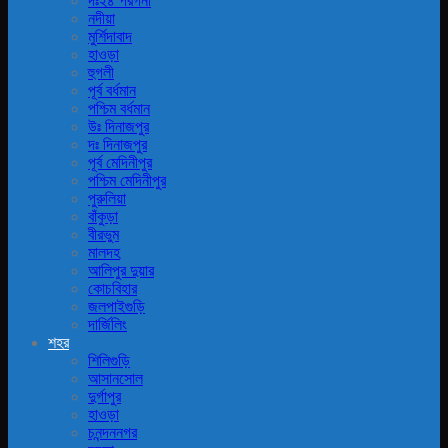
দঃ২৪ পরগনা
নদীয়া
মুর্শিদাবাদ
হাওড়া
হুগলী
পূর্ব বর্ধমান
পশ্চিম বর্ধমান
উঃ দিনাজপুর
দঃ দিনাজপুর
পূর্ব মেদিনীপুর
পশ্চিম মেদিনীপুর
পুরুলিয়া
বাঁকুড়া
বীরভুম
মালদহ
আলিপুর দুয়ার
কোচবিহার
জলপাইগুড়ি
দার্জিলিং
শহর
শিলিগুড়ি
আসানসোল
দুর্গাপুর
হাওড়া
চনন্দননগর