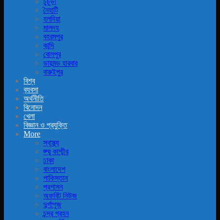
চুচুড়া
নৈহাটি
হলদিয়া
মালদহ
বহরমপুর
কান্দি
বোলপুর
ডায়মন্ড হারবার
বারুইপুর
বিশ্ব
ব‍্যবসা
অর্থনীতি
বিনোদন
খেলা
বিজ্ঞান ও প্রযুক্তি
More
স্বাস্থ্য
জ্ম্মু কাশ্মীর
ঢাকা
বাংলাদেশ
পাকিস্তান
প্রশাসন
অফবিট নিউজ
দুর্গাপূজ
চন্দ্র গ্রহন