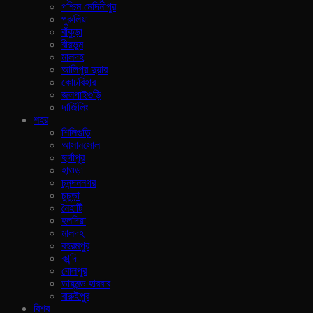
পশ্চিম মেদিনীপুর
পুরুলিয়া
বাঁকুড়া
বীরভুম
মালদহ
আলিপুর দুয়ার
কোচবিহার
জলপাইগুড়ি
দার্জিলিং
শহর
শিলিগুড়ি
আসানসোল
দুর্গাপুর
হাওড়া
চনন্দননগর
চুচুড়া
নৈহাটি
হলদিয়া
মালদহ
বহরমপুর
কান্দি
বোলপুর
ডায়মন্ড হারবার
বারুইপুর
বিশ্ব