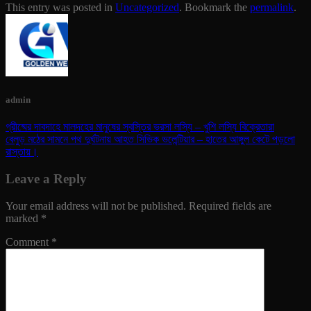
This entry was posted in
Uncategorized
. Bookmark the
permalink
.
admin
গ্রীষ্মের দাবদাহে মালদহের মানুষের স্বস্তির ভরসা লস্যি – খুশি লস্যি বিক্রেতারা
বেলুড় মঠের সামনে পথ দুর্ঘটনায় আহত সিভিক ভলেন্টিয়ার – হাতের আঙ্গুল কেটে পড়লো
রাস্তায়।
Leave a Reply
Your email address will not be published.
Required fields are
marked
*
Comment
*