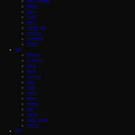
পশ্চিম মেদিনীপুর
পুরুলিয়া
বাঁকুড়া
বীরভুম
মালদহ
আলিপুর দুয়ার
কোচবিহার
জলপাইগুড়ি
দার্জিলিং
শহর
শিলিগুড়ি
আসানসোল
দুর্গাপুর
হাওড়া
চনন্দননগর
চুচুড়া
নৈহাটি
হলদিয়া
মালদহ
বহরমপুর
কান্দি
বোলপুর
ডায়মন্ড হারবার
বারুইপুর
বিশ্ব