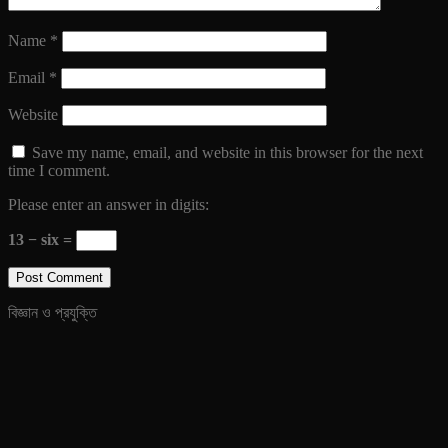
Name
*
Email
*
Website
Save my name, email, and website in this browser for the next
time I comment.
Please enter an answer in digits:
13 − six =
বিজ্ঞান ও প্রযুক্তি