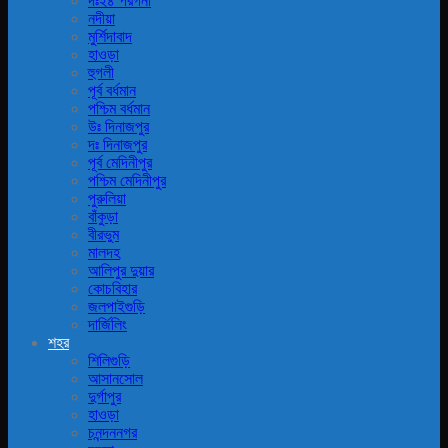
দঃ২৪ পরগনা
নদীয়া
মুর্শিদাবাদ
হাওড়া
হুগলী
পূর্ব বর্ধমান
পশ্চিম বর্ধমান
উঃ দিনাজপুর
দঃ দিনাজপুর
পূর্ব মেদিনীপুর
পশ্চিম মেদিনীপুর
পুরুলিয়া
বাঁকুড়া
বীরভুম
মালদহ
আলিপুর দুয়ার
কোচবিহার
জলপাইগুড়ি
দার্জিলিং
শহর
শিলিগুড়ি
আসানসোল
দুর্গাপুর
হাওড়া
চনন্দননগর