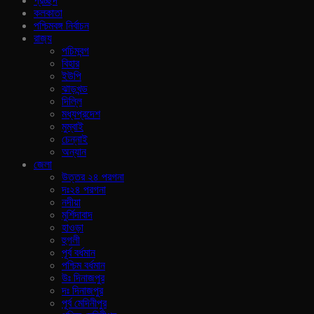
প্রচ্ছদ
কলকাতা
পশ্চিমবঙ্গ নির্বাচন
রাজ‍্য
পচিমবন্গ
বিহার
ইউপি
ঝাড়খন্ড
দিল্লি
মধ্যপ্রদেশ
মুম্বাই
চেন্নাই
অন্যান
জেলা
উত্তর ২৪ পরগনা
দঃ২৪ পরগনা
নদীয়া
মুর্শিদাবাদ
হাওড়া
হুগলী
পূর্ব বর্ধমান
পশ্চিম বর্ধমান
উঃ দিনাজপুর
দঃ দিনাজপুর
পূর্ব মেদিনীপুর