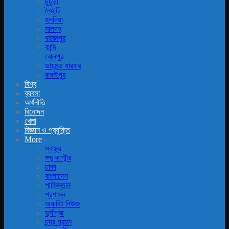
চুচুড়া
নৈহাটি
হলদিয়া
মালদহ
বহরমপুর
কান্দি
বোলপুর
ডায়মন্ড হারবার
বারুইপুর
বিশ্ব
ব‍্যবসা
অর্থনীতি
বিনোদন
খেলা
বিজ্ঞান ও প্রযুক্তি
More
স্বাস্থ্য
জ্ম্মু কাশ্মীর
ঢাকা
বাংলাদেশ
পাকিস্তান
প্রশাসন
অফবিট নিউজ
দুর্গাপূজ
চন্দ্র গ্রহন