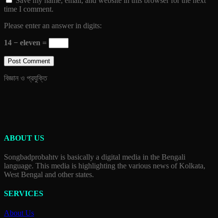
Save my name, email, and website in this browser for the next
time I comment.
Please enter an answer in digits:
14 − eleven =
বিজ্ঞান ও প্রযুক্তি
ABOUT US
Songbadprobahtv is basically a digital media in the Bengali
language. This media is highlighting the various news of Kolkata,
West Bengal and other states.
SERVICES
About Us