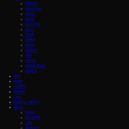
শিলিগুড়ি
আসানসোল
দুর্গাপুর
হাওড়া
চনন্দননগর
চুচুড়া
নৈহাটি
হলদিয়া
মালদহ
বহরমপুর
কান্দি
বোলপুর
ডায়মন্ড হারবার
বারুইপুর
বিশ্ব
ব‍্যবসা
অর্থনীতি
বিনোদন
খেলা
বিজ্ঞান ও প্রযুক্তি
More
স্বাস্থ্য
জ্ম্মু কাশ্মীর
ঢাকা
বাংলাদেশ