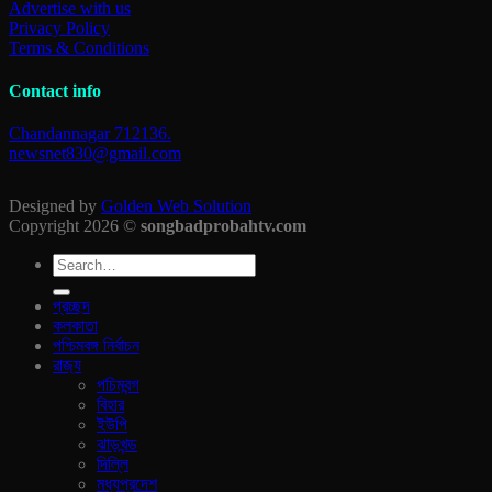
Advertise with us
Privacy Policy
Terms & Conditions
Contact info
Chandannagar 712136.
newsnet830@gmail.com
Designed by
Golden Web Solution
Copyright 2026 ©
songbadprobahtv.com
প্রচ্ছদ
কলকাতা
পশ্চিমবঙ্গ নির্বাচন
রাজ‍্য
পচিমবন্গ
বিহার
ইউপি
ঝাড়খন্ড
দিল্লি
মধ্যপ্রদেশ