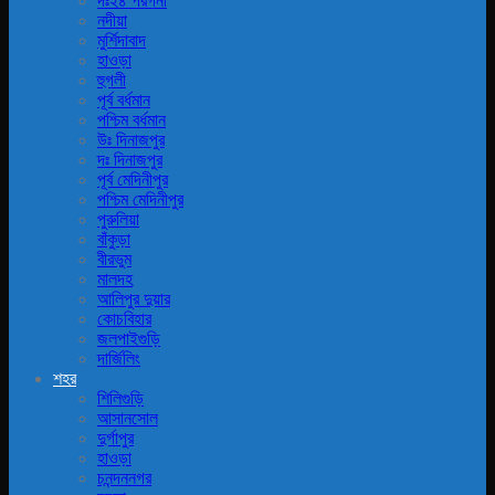
দঃ২৪ পরগনা
নদীয়া
মুর্শিদাবাদ
হাওড়া
হুগলী
পূর্ব বর্ধমান
পশ্চিম বর্ধমান
উঃ দিনাজপুর
দঃ দিনাজপুর
পূর্ব মেদিনীপুর
পশ্চিম মেদিনীপুর
পুরুলিয়া
বাঁকুড়া
বীরভুম
মালদহ
আলিপুর দুয়ার
কোচবিহার
জলপাইগুড়ি
দার্জিলিং
শহর
শিলিগুড়ি
আসানসোল
দুর্গাপুর
হাওড়া
চনন্দননগর