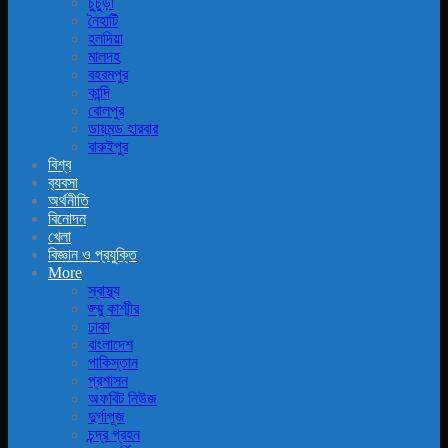
চুচুড়া
নৈহাটি
হলদিয়া
মালদহ
বহরমপুর
কান্দি
বোলপুর
ডায়মন্ড হারবার
বারুইপুর
বিশ্ব
ব‍্যবসা
অর্থনীতি
বিনোদন
খেলা
বিজ্ঞান ও প্রযুক্তি
More
স্বাস্থ্য
জ্ম্মু কাশ্মীর
ঢাকা
বাংলাদেশ
পাকিস্তান
প্রশাসন
অফবিট নিউজ
দুর্গাপূজ
চন্দ্র গ্রহন