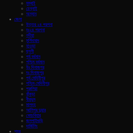
মুম্বাই
চেন্নাই
অন্যান
জেলা
উত্তর ২৪ পরগনা
দঃ২৪ পরগনা
নদীয়া
মুর্শিদাবাদ
হাওড়া
হুগলী
পূর্ব বর্ধমান
পশ্চিম বর্ধমান
উঃ দিনাজপুর
দঃ দিনাজপুর
পূর্ব মেদিনীপুর
পশ্চিম মেদিনীপুর
পুরুলিয়া
বাঁকুড়া
বীরভুম
মালদহ
আলিপুর দুয়ার
কোচবিহার
জলপাইগুড়ি
দার্জিলিং
শহর