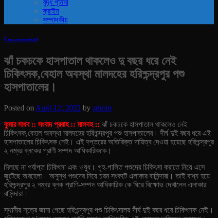
বুদ্ধ পূর্নিমা
ক্রাইম
সম্পাদকীয়
Uncategorized
ঝাঁ চকচকে হাসপাতাল থাকলেও দু বছর ধরে নেই
চিকিৎসক,বেহাল অবস্থা মালদহের হরিশ্চন্দ্রপুর পশু
হাসপাতালের।
Posted on
April 12, 2022
by
admin
কুমার মাধব :: সংবাদ প্রবাহ :: মালদহ ::
ঝাঁ চকচকে হাসপাতাল থাকলেও নেই
চিকিৎসক,বেহাল অবস্থা মালদহের হরিশ্চন্দ্রপুর পশু হাসপাতালের। দীর্ঘ দুই বছর ধরে এই
হাসপাতালের চিকিৎসক নেই। এই দপ্তরের অতিরিক্ত দায়িত্ব দেওয়া হয়েছে হরিশ্চন্দ্রপুর
২ নম্বর ব্লকের প্রাণী সম্পদ আধিকারিককে।
মিলছে না পর্যাপ্ত চিকিৎসা এবং ওষুধ। গৃহ-পালিত পশুদের চিকিৎসা করাতে নিয়ে এসে
জুটেছে অবহেলা। অসুস্থ পশুদের নিয়ে চরম সংকটে এলাকার বাসিন্দারা। তাই বাধ্য হয়ে
হরিশ্চন্দ্রপুর ২ নম্বর ব্লক প্রাণি-সম্পদ আধিকারিক কে ঘিরে বিক্ষোভ দেখালেন এলাকার
বাসিন্দারা।
স্থানীয় সূত্রে জানা গেছে হরিশ্চন্দ্রপুর পশু চিকিৎসালয় দীর্ঘ দুই বছর ধরে চিকিৎসক নেই।