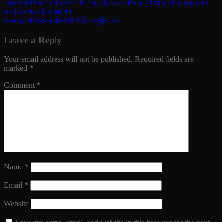
প্রথমে ক্যাঙ্গারু এর পরে নীল গাই এবং তার পরে এবারে জলপাইগুড়ি থেকে উদ্বার হল
এক বিরল প্রজাতির কচ্ছপ।
মালদহের মানিকচকে রামনবমী মিছিল অনুষ্ঠিত হল।
Leave a Reply
Your email address will not be published.
Required fields are
marked
*
Comment
*
Name
*
Email
*
Website