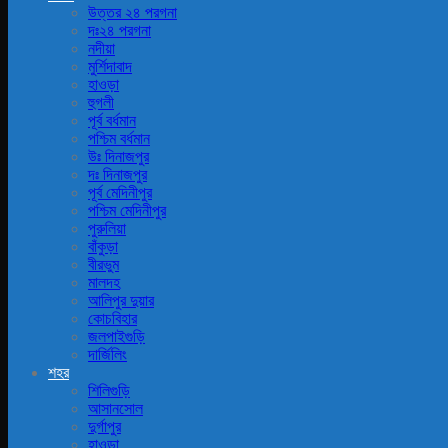
উত্তর ২৪ পরগনা
দঃ২৪ পরগনা
নদীয়া
মুর্শিদাবাদ
হাওড়া
হুগলী
পূর্ব বর্ধমান
পশ্চিম বর্ধমান
উঃ দিনাজপুর
দঃ দিনাজপুর
পূর্ব মেদিনীপুর
পশ্চিম মেদিনীপুর
পুরুলিয়া
বাঁকুড়া
বীরভুম
মালদহ
আলিপুর দুয়ার
কোচবিহার
জলপাইগুড়ি
দার্জিলিং
শহর
শিলিগুড়ি
আসানসোল
দুর্গাপুর
হাওড়া