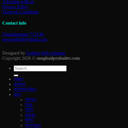
Advertise with us
Privacy Policy
Terms & Conditions
Contact info
Chandannagar 712136.
newsnet830@gmail.com
Designed by
Golden Web Solution
Copyright 2026 ©
songbadprobahtv.com
প্রচ্ছদ
কলকাতা
পশ্চিমবঙ্গ নির্বাচন
রাজ‍্য
পচিমবন্গ
বিহার
ইউপি
ঝাড়খন্ড
দিল্লি
মধ্যপ্রদেশ