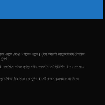
িত্রকর ওরফে ডোঙা ও রাজেশ পান্ডে। ধৃতরা সকলেই ডায়মন্ডহারবার পৌরসভা
ে পুলিশ ।
বে। অন্যদিকে আহত তৃণমূল কর্মীর অবস্থা এখন স্থিতিশীল । গতকাল রাতে
ন্ত এগিয়ে নিয়ে যেতে চায় পুলিশ । সেই কারনে ধৃতদেরকে ১৪ দিনের