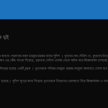
ক দুই
িন জনকে গ্রেফতার করল ডায়মন্ডহারবার থানার পুলিশ । ধৃতদের নাম সৌরিশ দে, বুদ্ধদেব চ
 দুজন এর খোঁজ পাওয়া গিয়েছে, দুজনকে দেউলা এলাকা থেকে আটক করে জিজ্ঞাসাবাদ চালাচ্ছ
উদ্ধার হয়েছে একটি বন্দুক । ধৃতদেরকে শনিবার ডায়মন্ড হারবার মহকুমা আদালতে তোলা হ
া হয়েছে। পুলিশ সূত্রে জানা গিয়েছে ধৃতদেরকে নিজেদের হেফাজতে নিয়ে জিজ্ঞাসাবাদ ও তদ