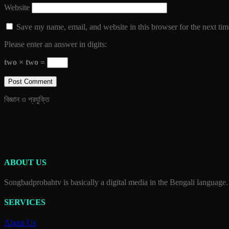
Website
Save my name, email, and website in this browser for the next ti
Please enter an answer in digits:
two × two =
বিজ্ঞান ও প্রযুক্তি
ABOUT US
Songbadprobahtv is basically a digital media in the Bengali language.
SERVICES
About Us