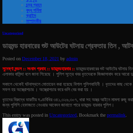
চন্দ্র গ্রহন
বুদ্ধ পূর্নিমা
ক্রাইম
সম্পাদকীয়
Uncategorized
ডায়মন্ড হারবারের শুট আউটের ঘটনায় গ্রেফতার তিন , আট
Posted on
December 18, 2021
by
admin
সুদেষ্ণা মন্ডল :: সংবাদ প্রবাহ :: ডায়মন্ডহারবার ::
ডায়মন্ডহারবারের শুট আউটের ঘটনায় ত
এলাকার বাসিন্দা বলে জানা গিয়েছে । পুলিশ সূত্রে খবর ধৃতদেরকে জিজ্ঞাসাবাদ করে আরো
সকালে থেকেই ঘটনাস্থলে মোতায়েন করা হয়েছে বিশাল পুলিশবাহিনী । ধৃতদের কাছ থেকে 
সফল হয় অস্ত্রোপচার । অস্ত্রোপচার করে গুলি বের করা হয় ।
ধৃতদের বিরুদ্ধে ভারতীয় দণ্ডবিধির ৩৪১,৩২৬,৩০৭, ধারা সহ অস্ত্র আইনে মামলা রুজু কর
জন্য পুলিশি হেফাজতে নেওয়ার আবেদন জানাতে পারে ডায়মন্ড হারবার পুলিশ।
This entry was posted in
Uncategorized
. Bookmark the
permalink
.