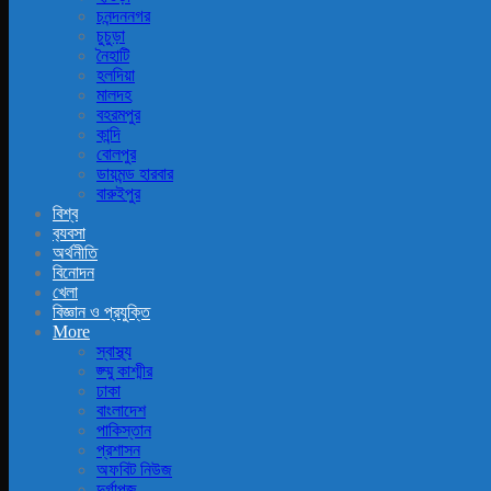
চনন্দননগর
চুচুড়া
নৈহাটি
হলদিয়া
মালদহ
বহরমপুর
কান্দি
বোলপুর
ডায়মন্ড হারবার
বারুইপুর
বিশ্ব
ব‍্যবসা
অর্থনীতি
বিনোদন
খেলা
বিজ্ঞান ও প্রযুক্তি
More
স্বাস্থ্য
জ্ম্মু কাশ্মীর
ঢাকা
বাংলাদেশ
পাকিস্তান
প্রশাসন
অফবিট নিউজ
দুর্গাপূজ