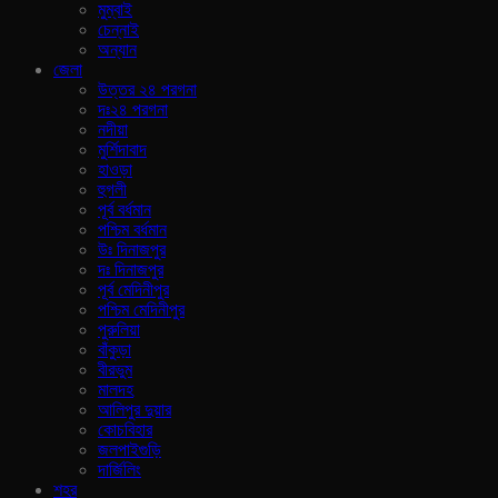
মুম্বাই
চেন্নাই
অন্যান
জেলা
উত্তর ২৪ পরগনা
দঃ২৪ পরগনা
নদীয়া
মুর্শিদাবাদ
হাওড়া
হুগলী
পূর্ব বর্ধমান
পশ্চিম বর্ধমান
উঃ দিনাজপুর
দঃ দিনাজপুর
পূর্ব মেদিনীপুর
পশ্চিম মেদিনীপুর
পুরুলিয়া
বাঁকুড়া
বীরভুম
মালদহ
আলিপুর দুয়ার
কোচবিহার
জলপাইগুড়ি
দার্জিলিং
শহর