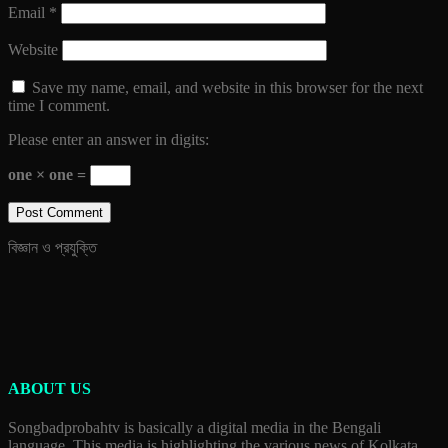
Email
*
Website
Save my name, email, and website in this browser for the next
time I comment.
Please enter an answer in digits:
one × one =
বিজ্ঞান ও প্রযুক্তি
ABOUT US
Songbadprobahtv is basically a digital media in the Bengali
language. This media is highlighting the various news of Kolkata,