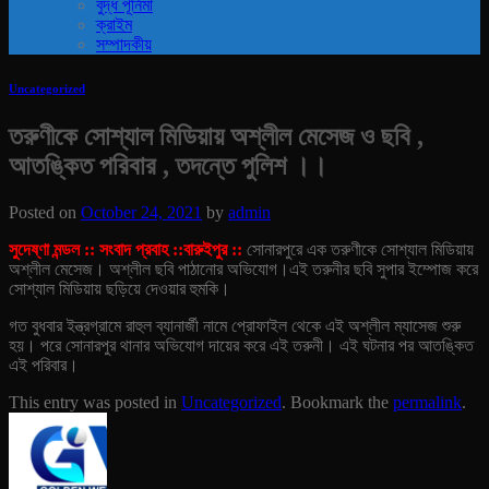
বুদ্ধ পূর্নিমা
ক্রাইম
সম্পাদকীয়
Uncategorized
তরুণীকে সোশ্যাল মিডিয়ায় অশ্লীল মেসেজ ও ছবি ,
আতঙ্কিত পরিবার , তদন্তে পুলিশ ।।
Posted on
October 24, 2021
by
admin
সুদেষ্ণা মন্ডল :: সংবাদ প্রবাহ ::বারুইপুর ::
সোনারপুরে এক তরুণীকে সোশ্যাল মিডিয়ায়
অশ্লীল মেসেজ। অশ্লীল ছবি পাঠানোর অভিযোগ।এই তরুনীর ছবি সুপার ইম্পোজ করে
সোশ্যাল মিডিয়ায় ছড়িয়ে দেওয়ার হুমকি।
গত বুধবার ইন্ত্রগ্রামে রাহুল ব্যানার্জী নামে প্রোফাইল থেকে এই অশ্লীল ম্যাসেজ শুরু
হয়। পরে সোনারপুর থানার অভিযোগ দায়ের করে এই তরুনী। এই ঘটনার পর আতঙ্কিত
এই পরিবার।
This entry was posted in
Uncategorized
. Bookmark the
permalink
.