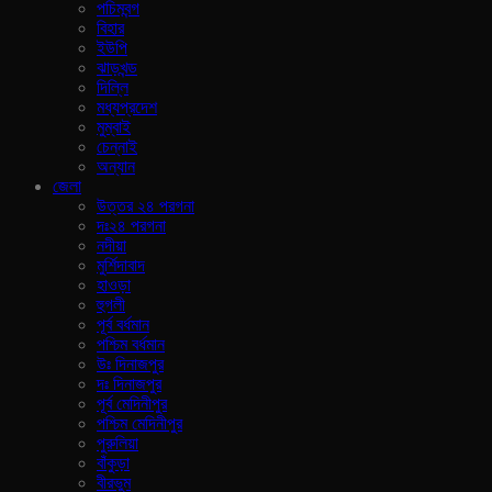
পচিমবন্গ
বিহার
ইউপি
ঝাড়খন্ড
দিল্লি
মধ্যপ্রদেশ
মুম্বাই
চেন্নাই
অন্যান
জেলা
উত্তর ২৪ পরগনা
দঃ২৪ পরগনা
নদীয়া
মুর্শিদাবাদ
হাওড়া
হুগলী
পূর্ব বর্ধমান
পশ্চিম বর্ধমান
উঃ দিনাজপুর
দঃ দিনাজপুর
পূর্ব মেদিনীপুর
পশ্চিম মেদিনীপুর
পুরুলিয়া
বাঁকুড়া
বীরভুম