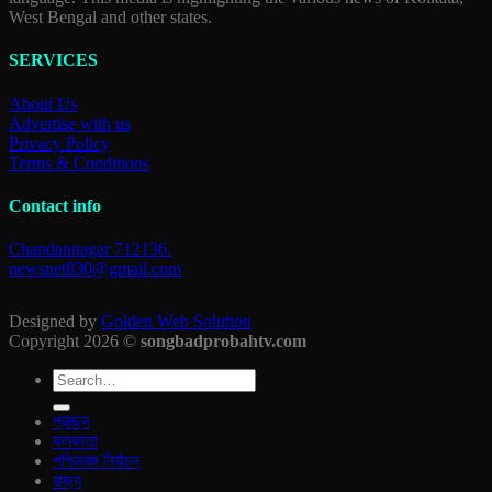
West Bengal and other states.
SERVICES
About Us
Advertise with us
Privacy Policy
Terms & Conditions
Contact info
Chandannagar 712136.
newsnet830@gmail.com
Designed by
Golden Web Solution
Copyright 2026 ©
songbadprobahtv.com
প্রচ্ছদ
কলকাতা
পশ্চিমবঙ্গ নির্বাচন
রাজ‍্য