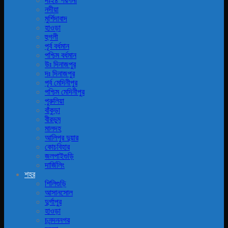
দঃ২৪ পরগনা
নদীয়া
মুর্শিদাবাদ
হাওড়া
হুগলী
পূর্ব বর্ধমান
পশ্চিম বর্ধমান
উঃ দিনাজপুর
দঃ দিনাজপুর
পূর্ব মেদিনীপুর
পশ্চিম মেদিনীপুর
পুরুলিয়া
বাঁকুড়া
বীরভুম
মালদহ
আলিপুর দুয়ার
কোচবিহার
জলপাইগুড়ি
দার্জিলিং
শহর
শিলিগুড়ি
আসানসোল
দুর্গাপুর
হাওড়া
চনন্দননগর