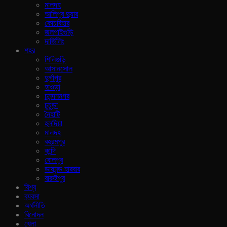
মালদহ
আলিপুর দুয়ার
কোচবিহার
জলপাইগুড়ি
দার্জিলিং
শহর
শিলিগুড়ি
আসানসোল
দুর্গাপুর
হাওড়া
চনন্দননগর
চুচুড়া
নৈহাটি
হলদিয়া
মালদহ
বহরমপুর
কান্দি
বোলপুর
ডায়মন্ড হারবার
বারুইপুর
বিশ্ব
ব‍্যবসা
অর্থনীতি
বিনোদন
খেলা