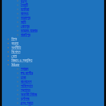
চুচুড়া
নৈহাটি
হলদিয়া
মালদহ
বহরমপুর
কান্দি
বোলপুর
ডায়মন্ড হারবার
বারুইপুর
বিশ্ব
ব‍্যবসা
অর্থনীতি
বিনোদন
খেলা
বিজ্ঞান ও প্রযুক্তি
More
স্বাস্থ্য
জ্ম্মু কাশ্মীর
ঢাকা
বাংলাদেশ
পাকিস্তান
প্রশাসন
অফবিট নিউজ
দুর্গাপূজ
চন্দ্র গ্রহন