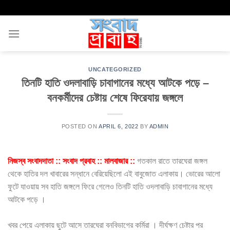
Skip
to
content
UNCATEGORIZED
তিনটি হাতি ওদলাবাড়ি চাবাগানের মধ্যে আটকে পড়ে –
বনকর্মীদের চেষ্টায় শেষে ফিরেযায় জঙ্গলে
POSTED ON
APRIL 6, 2022
BY
ADMIN
নিজস্ব সংবাদদাতা :: সংবাদ প্রবাহ :: মালবাজার ::
গতকাল রাতে তারঘেরা জঙ্গল
থেকে হাতির দল খাবারের সন্ধানে বেরিয়েছিলো এই বাবুজোত এলাকায়। ভোরের আলো
ফুটে যাওয়ায় সব হাতি জঙ্গলে ফিরে গেলেও তিনটি হাতি ওদলাবাড়ি চাবাগানের মধ্যে
আটকে পড়ে ।
খবর পেয়ে এলাকায় ছুটে আসে তারঘেরা বনবিভাগের কর্মিরা । দীর্ঘক্ষণ চেষ্টার পর