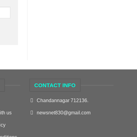
S
CONTACT INFO
Chandannagar 712136.
ith us
newsnet830@gmail.com
icy