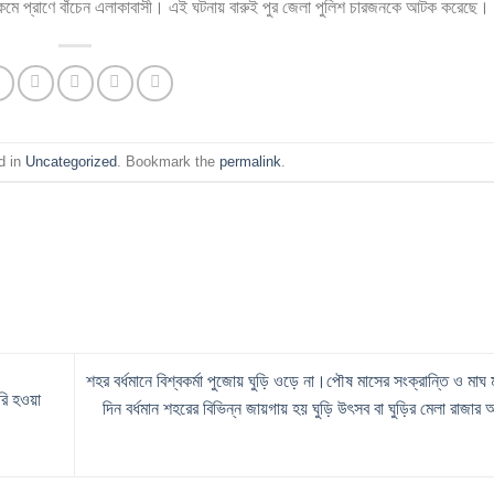
রকমে প্রাণে বাঁচেন এলাকাবাসী। এই ঘটনায় বারুই পুর জেলা পুলিশ চারজনকে আটক করেছে।
d in
Uncategorized
. Bookmark the
permalink
.
শহর বর্ধমানে বিশ্বকর্মা পুজোয় ঘুড়ি ওড়ে না।পৌষ মাসের সংক্রান্তি ও মাঘ
রি হওয়া
দিন বর্ধমান শহরের বিভিন্ন জায়গায় হয় ঘুড়ি উৎসব বা ঘুড়ির মেলা রাজা