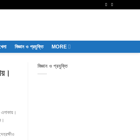
খেলা
বিজ্ঞান ও প্রযুক্তি
MORE
বিজ্ঞান ও প্রযুক্তি
কায়।
ার এলাকায়।
েন।
েহরক্ষীও