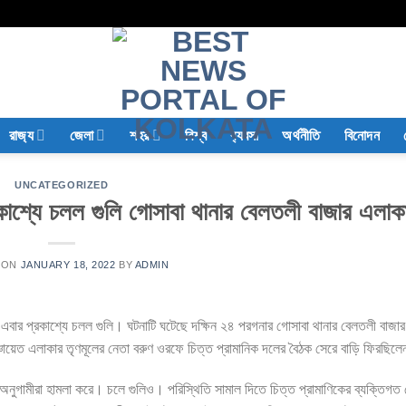
রাজ‍্য
জেলা
শহর
বিশ্ব
ব‍্যবসা
অর্থনীতি
বিনোদন
UNCATEGORIZED
্রকাশ্যে চলল গুলি গোসাবা থানার বেলতলী বাজার এলা
 ON
JANUARY 18, 2022
BY
ADMIN
ে এবার প্রকাশ্যে চলল গুলি। ঘটনাটি ঘটেছে দক্ষিন ২৪ পরগনার গোসাবা থানার বেলতলী বাজ
ঞ্চায়েত এলাকার তৃণমূলের নেতা বরুণ ওরফে চিত্ত প্রামানিক দলের বৈঠক সেরে বাড়ি ফিরছিল
ামীরা হামলা করে। চলে গুলিও। পরিস্থিতি সামাল দিতে চিত্ত প্রামাণিকের ব্যক্তিগত দ