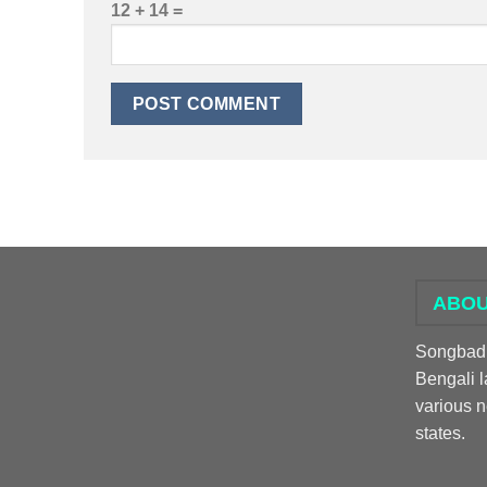
12 + 14 =
ABOU
Songbadpr
Bengali l
various 
states.