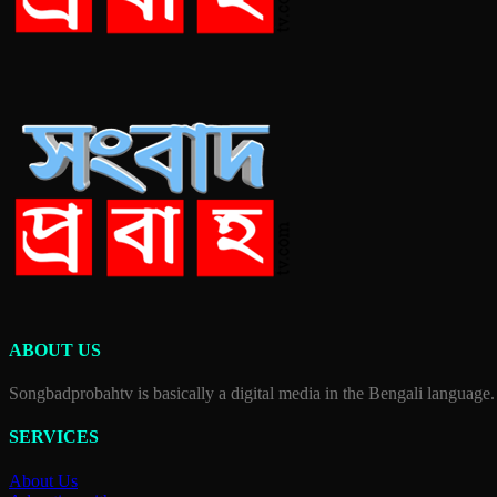
ABOUT US
Songbadprobahtv is basically a digital media in the Bengali language.
SERVICES
About Us