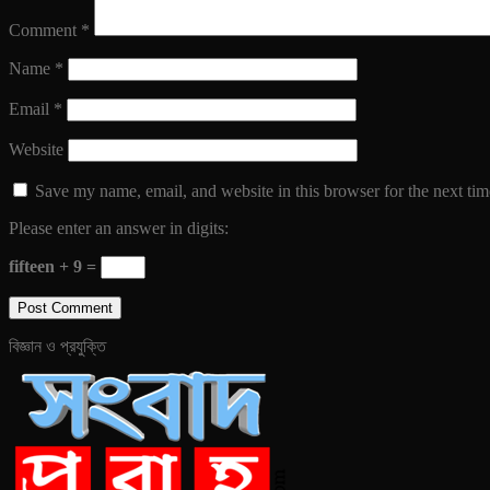
Comment
*
Name
*
Email
*
Website
Save my name, email, and website in this browser for the next ti
Please enter an answer in digits:
fifteen + 9 =
বিজ্ঞান ও প্রযুক্তি