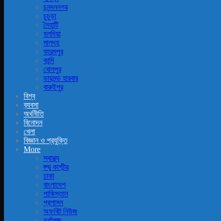
চনন্দননগর
চুচুড়া
নৈহাটি
হলদিয়া
মালদহ
বহরমপুর
কান্দি
বোলপুর
ডায়মন্ড হারবার
বারুইপুর
বিশ্ব
ব‍্যবসা
অর্থনীতি
বিনোদন
খেলা
বিজ্ঞান ও প্রযুক্তি
More
স্বাস্থ্য
জ্ম্মু কাশ্মীর
ঢাকা
বাংলাদেশ
পাকিস্তান
প্রশাসন
অফবিট নিউজ
দুর্গাপূজ