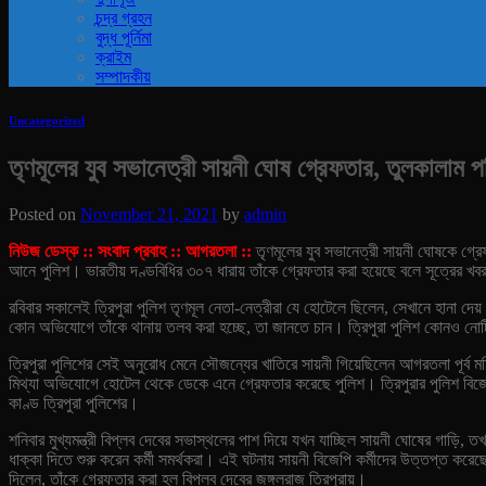
চন্দ্র গ্রহন
বুদ্ধ পূর্নিমা
ক্রাইম
সম্পাদকীয়
Uncategorized
তৃণমূলের যুব সভানেত্রী সায়নী ঘোষ গ্রেফতার, তুলকালাম পর
Posted on
November 21, 2021
by
admin
নিউজ ডেস্ক :: সংবাদ প্রবাহ :: আগরতলা ::
তৃণমূলের যুব সভানেত্রী সায়নী ঘোষকে গ্রেফ
আনে পুলিশ। ভারতীয় দণ্ডবিধির ৩০৭ ধারায় তাঁকে গ্রেফতার করা হয়েছে বলে সূত্রের খ
রবিবার সকালেই ত্রিপুরা পুলিশ তৃণমূল নেতা-নেত্রীরা যে হোটেলে ছিলেন, সেখানে হানা দেয়
কোন অভিযোগে তাঁকে থানায় তলব করা হচ্ছে, তা জানতে চান। ত্রিপুরা পুলিশ কোনও নো
ত্রিপুরা পুলিশের সেই অনুরোধ মেনে সৌজন্যের খাতিরে সায়নী গিয়েছিলেন আগরতলা পূর্ব মহিল
মিথ্যা অভিযোগে হোটেল থেকে ডেকে এনে গ্রেফতার করেছে পুলিশ। ত্রিপুরার পুলিশ বিজে
কাণ্ড ত্রিপুরা পুলিশের।
শনিবার মুখ্যমন্ত্রী বিপ্লব দেবের সভাস্থলের পাশ দিয়ে যখন যাচ্ছিল সায়নী ঘোষের গাড়
ধাক্কা দিতে শুরু করেন কর্মী সমর্থকরা। এই ঘটনায় সায়নী বিজেপি কর্মীদের উত্তপ্ত করেছ
দিলেন, তাঁকে গ্রেফতার করা হল বিপ্লব দেবের জঙ্গলরাজ ত্রিপুরায়।