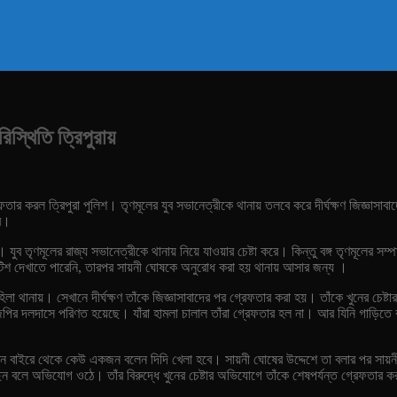
িস্থিতি ত্রিপুরায়
তার করল ত্রিপুরা পুলিশ। তৃণমূলের যুব সভানেত্রীকে থানায় তলবে করে দীর্ঘক্ষণ জিজ্ঞাসাবা
বর।
। যুব তৃণমূলের রাজ্য সভানেত্রীকে থানায় নিয়ে যাওয়ার চেষ্টা করে। কিন্তু বঙ্গ তৃণমূলের
টিশ দেখাতে পারেনি, তারপর সায়নী ঘোষকে অনুরোধ করা হয় থানায় আসার জন্য ।
া থানায়। সেখানে দীর্ঘক্ষণ তাঁকে জিজ্ঞাসাবাদের পর গ্রেফতার করা হয়। তাঁকে খুনের চেষ্ট
পির দলদাসে পরিণত হয়েছে। যাঁরা হামলা চালাল তাঁরা গ্রেফতার হল না। আর যিনি গাড়িতে
ি, তখন বাইরে থেকে কেউ একজন বলেন দিদি খেলা হবে। সায়নী ঘোষের উদ্দেশে তা বলার পর সায়ন
েন বলে অভিযোগ ওঠে। তাঁর বিরুদ্ধে খুনের চেষ্টার অভিযোগে তাঁকে শেষপর্যন্ত গ্রেফতার কর