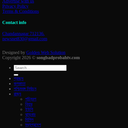
Advertise with us
Privacy Policy
Terms & Conditions
Contact info
Chandannagar 712136.
newsnet830@gmail.com
Designed by
Golden Web Solution
Copyright 2026 ©
songbadprobahtv.com
প্রচ্ছদ
কলকাতা
পশ্চিমবঙ্গ নির্বাচন
রাজ‍্য
পচিমবন্গ
বিহার
ইউপি
ঝাড়খন্ড
দিল্লি
মধ্যপ্রদেশ