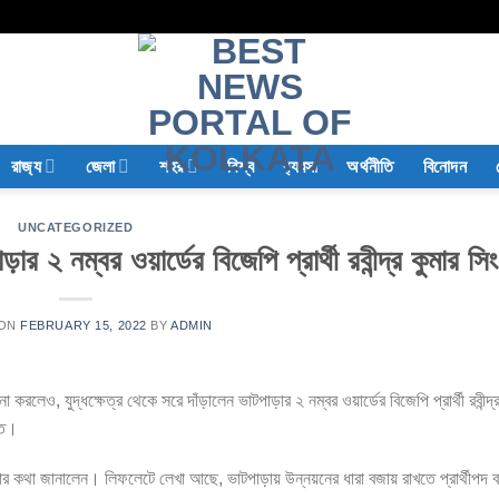
রাজ‍্য
জেলা
শহর
বিশ্ব
ব‍্যবসা
অর্থনীতি
বিনোদন
UNCATEGORIZED
ার ২ নম্বর ওয়ার্ডের বিজেপি প্রার্থী রবীন্দ্র কুমার সিং
 ON
FEBRUARY 15, 2022
BY
ADMIN
করলেও, যুদ্ধক্ষেত্র থেকে সরে দাঁড়ালেন ভাটপাড়ার ২ নম্বর ওয়ার্ডের বিজেপি প্রার্থী রবীন্দ্র
উত।
ার কথা জানালেন। লিফলেটে লেখা আছে, ভাটপাড়ায় উন্নয়নের ধারা বজায় রাখতে প্রার্থীপদ 