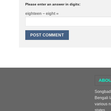
Please enter an answer in digits:
eighteen − eight =
ABOU
Songbadpr
Bengali l
various 
states.