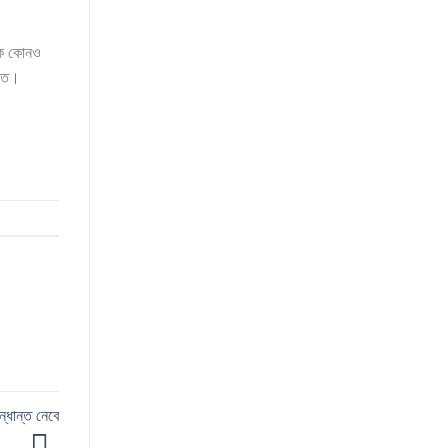
েকে কোনও
াউত।
ন্ধান্ত নেবে