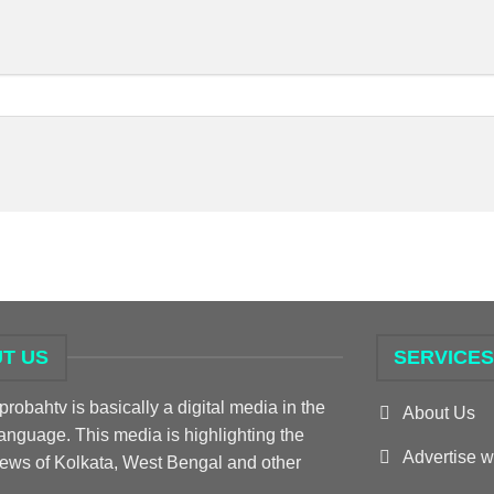
T US
SERVICE
obahtv is basically a digital media in the
About Us
anguage. This media is highlighting the
Advertise w
news of Kolkata, West Bengal and other