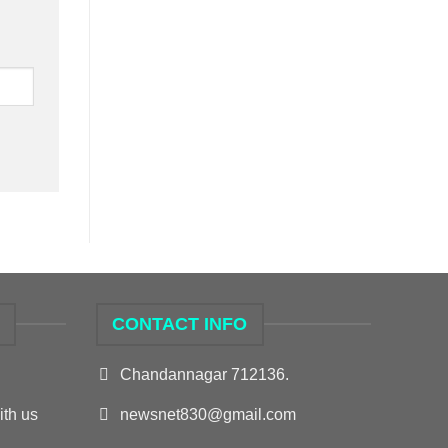
S
CONTACT INFO
Chandannagar 712136.
ith us
newsnet830@gmail.com