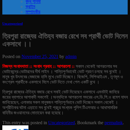
বুদ্ধ পূর্নিমা
ক্রাইম
সম্পাদকীয়
Uncategorized
ত্রিপুরা রাজ্যের ঐতিহ্য বজায় রেখে সব প্রার্থী ভোট দিলেন
একসাথে ।।
Posted on
November 25, 2021
by
admin
নিজস্ব সংবাদদাতা :: সংবাদ প্রবাহ :: আগরতলা ::
সকাল থেকেই আগরতলার সব
ভোটকেন্দ্রে ভোটারদের দীর্ঘ লাইন । শান্তিপূর্ণভাবেই ভোট গ্রহণ চলছে সব বুথেই ।
মানুষ খুব উৎসবের মেজাজে হাসি মুখে ভোট দিচ্ছেন। বিজেপি, সিপিআইএম , তৃণমূল ও
কংগ্রেস প্রার্থীকে একসাথে মিলে ভোট দিতে দেখা গেল একটি বুথে ।
ত্রিপুরা রাজ্যের ঐতিহ্য বজায় রেখে সবাই ভোট দিয়েছেন একসাথে এমনটাই জানিয়ে
জয়ের ব্যাপারে আশাবাদী সকলেই ।অন্যদিকে আগরতলা সদরের এস.ডি.পি.ও রমেশ যাদব
জানিয়েছেন, এলাকার সকল মানুষজন শান্তিপূর্ণভাবে ভোট দিচ্ছেন সকাল থেকেই ।
অপ্রীতিকর ঘটনা এড়াতে সব বুথেই প্রচুর সংখ্যক পুলিশ টিএসআর ও আধাসামরিক
বাহিনীর জওয়ানদের মোতায়েন করা হয়েছে।
This entry was posted in
Uncategorized
. Bookmark the
permalink
.