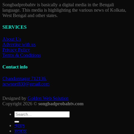
Songbadprobahtv is basically a digital media in the Bengali
language. This media is highlighting the various news of Kolkata,
West Bengal and other states.
SERVICES
About Us
Advertise with us
Privacy Policy
Terms & Conditions
Contact info
Chandannagar 712136.
newsnet830@gmail.com
Designed by
Golden Web Solution
Copyright 2026 ©
songbadprobahtv.com
প্রচ্ছদ
কলকাতা