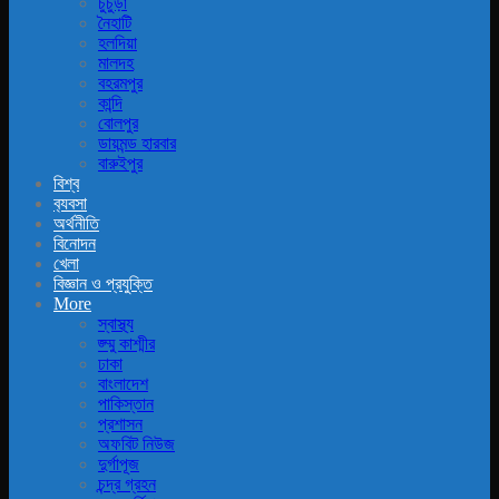
চুচুড়া
নৈহাটি
হলদিয়া
মালদহ
বহরমপুর
কান্দি
বোলপুর
ডায়মন্ড হারবার
বারুইপুর
বিশ্ব
ব‍্যবসা
অর্থনীতি
বিনোদন
খেলা
বিজ্ঞান ও প্রযুক্তি
More
স্বাস্থ্য
জ্ম্মু কাশ্মীর
ঢাকা
বাংলাদেশ
পাকিস্তান
প্রশাসন
অফবিট নিউজ
দুর্গাপূজ
চন্দ্র গ্রহন