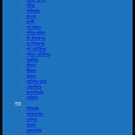
দঃ২৪ পরগনা
নদীয়া
মুর্শিদাবাদ
হাওড়া
হুগলী
পূর্ব বর্ধমান
পশ্চিম বর্ধমান
উঃ দিনাজপুর
দঃ দিনাজপুর
পূর্ব মেদিনীপুর
পশ্চিম মেদিনীপুর
পুরুলিয়া
বাঁকুড়া
বীরভুম
মালদহ
আলিপুর দুয়ার
কোচবিহার
জলপাইগুড়ি
দার্জিলিং
শহর
শিলিগুড়ি
আসানসোল
দুর্গাপুর
হাওড়া
চনন্দননগর