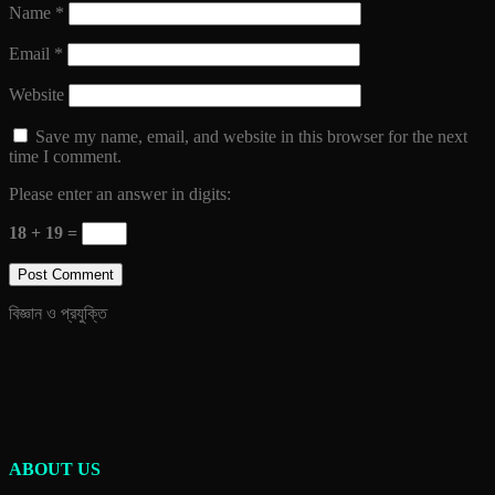
Name
*
Email
*
Website
Save my name, email, and website in this browser for the next
time I comment.
Please enter an answer in digits:
18 + 19 =
বিজ্ঞান ও প্রযুক্তি
ABOUT US