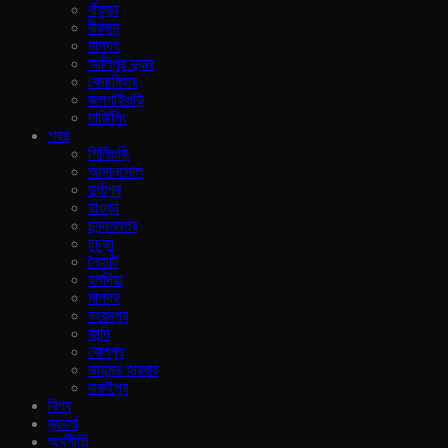
বাঁকুড়া
বীরভুম
মালদহ
আলিপুর দুয়ার
কোচবিহার
জলপাইগুড়ি
দার্জিলিং
শহর
শিলিগুড়ি
আসানসোল
দুর্গাপুর
হাওড়া
চনন্দননগর
চুচুড়া
নৈহাটি
হলদিয়া
মালদহ
বহরমপুর
কান্দি
বোলপুর
ডায়মন্ড হারবার
বারুইপুর
বিশ্ব
ব‍্যবসা
অর্থনীতি