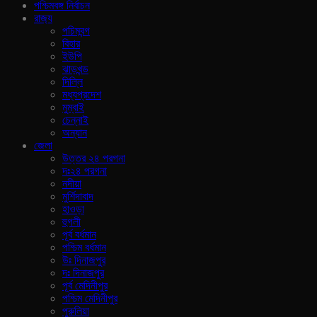
পশ্চিমবঙ্গ নির্বাচন
রাজ‍্য
পচিমবন্গ
বিহার
ইউপি
ঝাড়খন্ড
দিল্লি
মধ্যপ্রদেশ
মুম্বাই
চেন্নাই
অন্যান
জেলা
উত্তর ২৪ পরগনা
দঃ২৪ পরগনা
নদীয়া
মুর্শিদাবাদ
হাওড়া
হুগলী
পূর্ব বর্ধমান
পশ্চিম বর্ধমান
উঃ দিনাজপুর
দঃ দিনাজপুর
পূর্ব মেদিনীপুর
পশ্চিম মেদিনীপুর
পুরুলিয়া