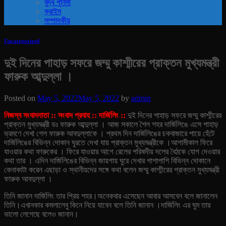
বুদ্ধ পূর্নিমা
ক্রাইম
সম্পাদকীয়
Uncategorized
দুই দিনের পাহাড় সফরে জম্মু কাশ্মীরের প্রাক্তন মুখ্যমন্ত্রী
ফারুক আব্দুল্লা ।
Posted on
May 5, 2022
May 5, 2022
by
admin
নিজস্ব সংবাদদাতা :: সংবাদ প্রবাহ :: দার্জিলিং ::
দুই দিনের পাহাড় সফরে জম্মু কাশ্মীরের
প্রাক্তন মুখ্যমন্ত্রী ডঃ ফারুক আব্দুল্লা । আজ সকালে শৈল শহর দার্জিলিঙে এসে পাহাড়
ভ্রমণে দেখা গেল ফারুক আবদুল্লাকে । প্রথম দিন দার্জিলিঙের চকবাজারে পায়ে হেঁটে
দার্জিলিঙের বিভিন্ন দোকান ঘুরতে দেখা যায় প্রাক্তন মুখ্যমন্ত্রীকে ।
আগামীকাল ফিরে
যাওয়ার কথা ফারুকের । ফিরে যাওয়ার আগে রেলের পরিষদীয় দলের বৈঠকে যোগ দেওয়ার
কথা তার । এদিন দার্জিলিঙের বিভিন্ন জায়গায় ঘুরে দেখার পাশাপাশি বিভিন্ন দোকানে
কেনাকাটা করেন এছাড়া ও স্থানীয়দের সঙ্গে কথা বলেন জম্মু কাশ্মীরের প্রাক্তন মুখ্যমন্ত্রী
ফারুক আবদুল্লা ।
তিনি জানান দার্জিলিং তার প্রিয় শহর।অনেকবার এসেছেন আবার আসবেন বলে জানালেন
তিনি।এখানকার কমলালেবু কিনে নিয়ে যাবেন বলে তিনি জানান ।দার্জিলিং এর ঘুম তার
ভালো লেগেছে বলেও জানান।