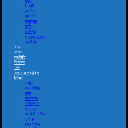
চুচুড়া
নৈহাটি
হলদিয়া
মালদহ
বহরমপুর
কান্দি
বোলপুর
ডায়মন্ড হারবার
বারুইপুর
বিশ্ব
ব‍্যবসা
অর্থনীতি
বিনোদন
খেলা
বিজ্ঞান ও প্রযুক্তি
More
স্বাস্থ্য
জ্ম্মু কাশ্মীর
ঢাকা
বাংলাদেশ
পাকিস্তান
প্রশাসন
অফবিট নিউজ
দুর্গাপূজ
চন্দ্র গ্রহন