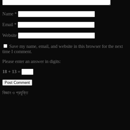
Name
*
Email
*
Website
Save my name, email, and website in this browser for the next
time I comment.
Please enter an answer in digits:
18 + 13 =
বিজ্ঞান ও প্রযুক্তি