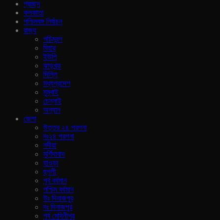
প্রচ্ছদ
কলকাতা
পশ্চিমবঙ্গ নির্বাচন
রাজ‍্য
পচিমবন্গ
বিহার
ইউপি
ঝাড়খন্ড
দিল্লি
মধ্যপ্রদেশ
মুম্বাই
চেন্নাই
অন্যান
জেলা
উত্তর ২৪ পরগনা
দঃ২৪ পরগনা
নদীয়া
মুর্শিদাবাদ
হাওড়া
হুগলী
পূর্ব বর্ধমান
পশ্চিম বর্ধমান
উঃ দিনাজপুর
দঃ দিনাজপুর
পূর্ব মেদিনীপুর