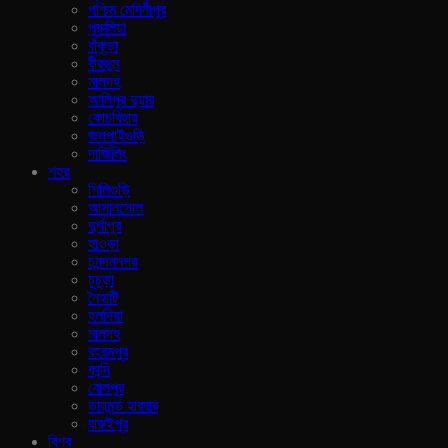
পশ্চিম মেদিনীপুর
পুরুলিয়া
বাঁকুড়া
বীরভুম
মালদহ
আলিপুর দুয়ার
কোচবিহার
জলপাইগুড়ি
দার্জিলিং
শহর
শিলিগুড়ি
আসানসোল
দুর্গাপুর
হাওড়া
চনন্দননগর
চুচুড়া
নৈহাটি
হলদিয়া
মালদহ
বহরমপুর
কান্দি
বোলপুর
ডায়মন্ড হারবার
বারুইপুর
বিশ্ব