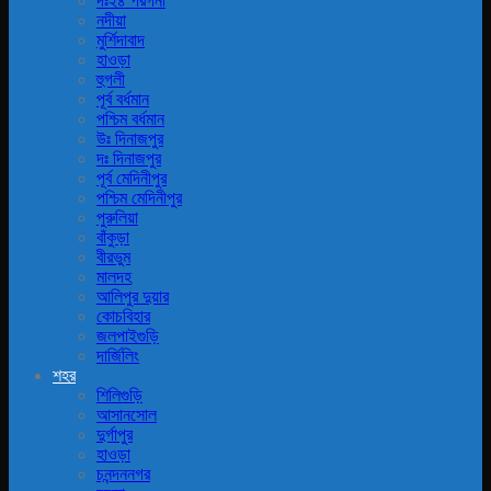
দঃ২৪ পরগনা
নদীয়া
মুর্শিদাবাদ
হাওড়া
হুগলী
পূর্ব বর্ধমান
পশ্চিম বর্ধমান
উঃ দিনাজপুর
দঃ দিনাজপুর
পূর্ব মেদিনীপুর
পশ্চিম মেদিনীপুর
পুরুলিয়া
বাঁকুড়া
বীরভুম
মালদহ
আলিপুর দুয়ার
কোচবিহার
জলপাইগুড়ি
দার্জিলিং
শহর
শিলিগুড়ি
আসানসোল
দুর্গাপুর
হাওড়া
চনন্দননগর