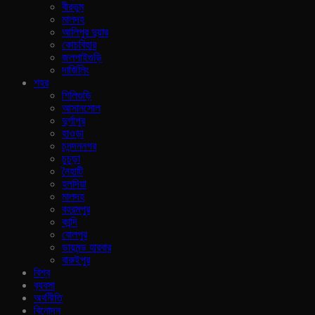
বীরভুম
মালদহ
আলিপুর দুয়ার
কোচবিহার
জলপাইগুড়ি
দার্জিলিং
শহর
শিলিগুড়ি
আসানসোল
দুর্গাপুর
হাওড়া
চনন্দননগর
চুচুড়া
নৈহাটি
হলদিয়া
মালদহ
বহরমপুর
কান্দি
বোলপুর
ডায়মন্ড হারবার
বারুইপুর
বিশ্ব
ব‍্যবসা
অর্থনীতি
বিনোদন