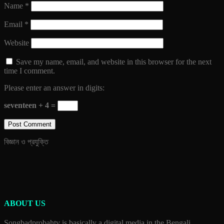
Name
*
Email
*
Website
Save my name, email, and website in this browser for the next
time I comment.
Please enter an answer in digits:
seventeen + 4 =
বিজ্ঞান ও প্রযুক্তি
ABOUT US
Songbadprobahtv is basically a digital media in the Bengali