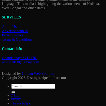
language. This media is highlighting the various news of Kolkata,
West Bengal and other states.
SERVICES
About Us
Advertise with us
Privacy Policy
Terms & Conditions
Contact info
Chandannagar 712136.
newsnet830@gmail.com
Designed by
Golden Web Solution
Copyright 2026 ©
songbadprobahtv.com
প্রচ্ছদ
কলকাতা
পশ্চিমবঙ্গ নির্বাচন