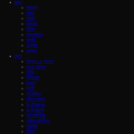
রাজ‍্য
পচিমবন্গ
বিহার
ইউপি
ঝাড়খন্ড
দিল্লি
মধ্যপ্রদেশ
মুম্বাই
চেন্নাই
অন্যান
জেলা
উত্তর ২৪ পরগনা
দঃ২৪ পরগনা
নদীয়া
মুর্শিদাবাদ
হাওড়া
হুগলী
পূর্ব বর্ধমান
পশ্চিম বর্ধমান
উঃ দিনাজপুর
দঃ দিনাজপুর
পূর্ব মেদিনীপুর
পশ্চিম মেদিনীপুর
পুরুলিয়া
বাঁকুড়া