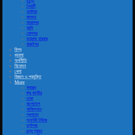
চুচুড়া
নৈহাটি
হলদিয়া
মালদহ
বহরমপুর
কান্দি
বোলপুর
ডায়মন্ড হারবার
বারুইপুর
বিশ্ব
ব‍্যবসা
অর্থনীতি
বিনোদন
খেলা
বিজ্ঞান ও প্রযুক্তি
More
স্বাস্থ্য
জ্ম্মু কাশ্মীর
ঢাকা
বাংলাদেশ
পাকিস্তান
প্রশাসন
অফবিট নিউজ
দুর্গাপূজ
চন্দ্র গ্রহন