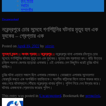
বুদ্ধ পূর্নিমা
ক্রাইম
সম্পাদকীয়
Uncategorized
নরেন্দ্রপুরে চোর সন্দেহে গণপিটুনির ঘটনায় মৃত্যু হল এক
যুবকের – গ্রেপ্তার এক
Posted on
April 16, 2022
by
admin
সুদেষ্ণা মন্ডল :: সংবাদ প্রবাহ :: নরেন্দ্রপুর ::
নরেন্দ্রপুর থানা এলাকার চাঁদপুরে চোর
সন্দেহে গণপিটুনির ঘটনায় মৃত্যু হল এক যুবকের। মৃতের নাম প্রশান্ত বল। বাড়ি উত্তর
চব্বিশ পরগনা জেলার হাড়োয়া এলাকায়। এই এলাকায় বেশ কিছুদিন ধরেই চুরির ঘটনা
ঘটছিল।
চুরির ঘটনা এড়াতে সজাগ ছিল এলাকার লোকজন। ভোররাতে এলাকায় সন্দেহবশত
ঘোরাঘুরি করতে এক অপরিচিত ব্যাক্তিকে। স্থানীয় বাসিন্দারা মিলে তাকে মারধর করে।
খবর পেয়ে ঘটনাস্থলে পৌঁছায় নরেন্দ্রপুর থানার পুলিশ। পুলিশ গিয়ে দেহ উদ্ধার করে।
ঘটনায় একজনকে গ্রেফতার করেছে পুলিশ।
This entry was posted in
Uncategorized
. Bookmark the
permalink
.