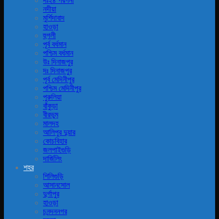
দঃ২৪ পরগনা
নদীয়া
মুর্শিদাবাদ
হাওড়া
হুগলী
পূর্ব বর্ধমান
পশ্চিম বর্ধমান
উঃ দিনাজপুর
দঃ দিনাজপুর
পূর্ব মেদিনীপুর
পশ্চিম মেদিনীপুর
পুরুলিয়া
বাঁকুড়া
বীরভুম
মালদহ
আলিপুর দুয়ার
কোচবিহার
জলপাইগুড়ি
দার্জিলিং
শহর
শিলিগুড়ি
আসানসোল
দুর্গাপুর
হাওড়া
চনন্দননগর