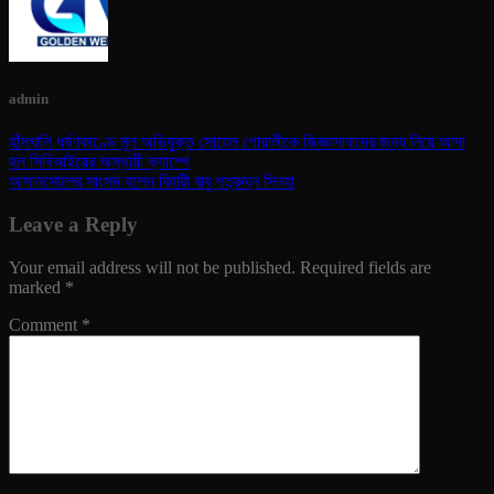
admin
হাঁসখালি ধর্ষণকাণ্ডে মূল অভিযুক্ত সোহেল গোয়ালীকে জিজ্ঞাসাবাদের জন্য নিয়ে আসা
হল সিবিআইয়ের অস্থায়ী ক্যাম্পে
আসানসোলের সাংসদ হলেন বিহারী বাবু শত্রুঘ্ন সিনহা
Leave a Reply
Your email address will not be published.
Required fields are
marked
*
Comment
*