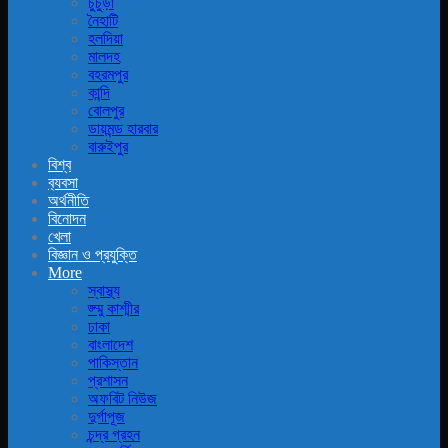
চুচুড়া
নৈহাটি
হলদিয়া
মালদহ
বহরমপুর
কান্দি
বোলপুর
ডায়মন্ড হারবার
বারুইপুর
বিশ্ব
ব‍্যবসা
অর্থনীতি
বিনোদন
খেলা
বিজ্ঞান ও প্রযুক্তি
More
স্বাস্থ্য
জ্ম্মু কাশ্মীর
ঢাকা
বাংলাদেশ
পাকিস্তান
প্রশাসন
অফবিট নিউজ
দুর্গাপূজ
চন্দ্র গ্রহন