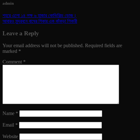
admin
শহরে এলো ১৪ লক্ষ ৬ হাজার কোভিশিল্ড ডোজ।
আবারও সুন্দরবনে বাঘের শিকার এক কাঁকড়া শিকারী
Leave a Reply
Your email address will not be published.
Required fields are
marked
*
Comment
*
Name
*
Email
*
Website