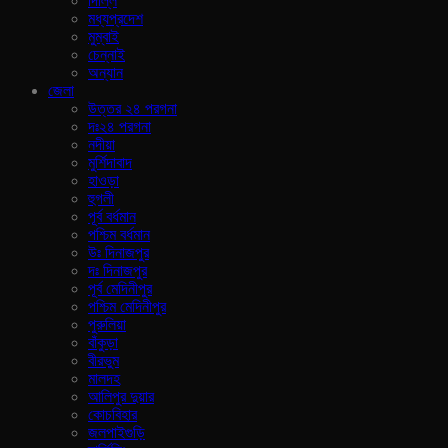
দিল্লি
মধ্যপ্রদেশ
মুম্বাই
চেন্নাই
অন্যান
জেলা
উত্তর ২৪ পরগনা
দঃ২৪ পরগনা
নদীয়া
মুর্শিদাবাদ
হাওড়া
হুগলী
পূর্ব বর্ধমান
পশ্চিম বর্ধমান
উঃ দিনাজপুর
দঃ দিনাজপুর
পূর্ব মেদিনীপুর
পশ্চিম মেদিনীপুর
পুরুলিয়া
বাঁকুড়া
বীরভুম
মালদহ
আলিপুর দুয়ার
কোচবিহার
জলপাইগুড়ি