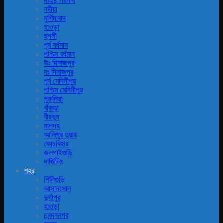
দঃ২৪ পরগনা
নদীয়া
মুর্শিদাবাদ
হাওড়া
হুগলী
পূর্ব বর্ধমান
পশ্চিম বর্ধমান
উঃ দিনাজপুর
দঃ দিনাজপুর
পূর্ব মেদিনীপুর
পশ্চিম মেদিনীপুর
পুরুলিয়া
বাঁকুড়া
বীরভুম
মালদহ
আলিপুর দুয়ার
কোচবিহার
জলপাইগুড়ি
দার্জিলিং
শহর
শিলিগুড়ি
আসানসোল
দুর্গাপুর
হাওড়া
চনন্দননগর