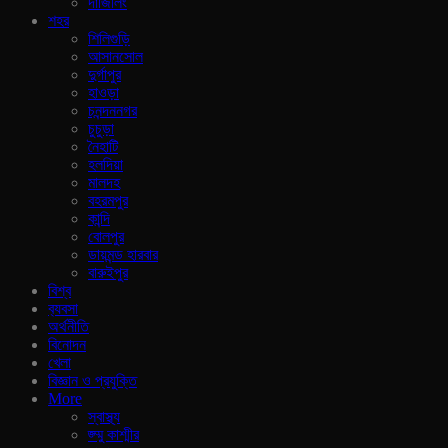
দার্জিলিং
শহর
শিলিগুড়ি
আসানসোল
দুর্গাপুর
হাওড়া
চনন্দননগর
চুচুড়া
নৈহাটি
হলদিয়া
মালদহ
বহরমপুর
কান্দি
বোলপুর
ডায়মন্ড হারবার
বারুইপুর
বিশ্ব
ব‍্যবসা
অর্থনীতি
বিনোদন
খেলা
বিজ্ঞান ও প্রযুক্তি
More
স্বাস্থ্য
জ্ম্মু কাশ্মীর