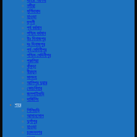
দঃ২৪ পরগনা
নদীয়া
মুর্শিদাবাদ
হাওড়া
হুগলী
পূর্ব বর্ধমান
পশ্চিম বর্ধমান
উঃ দিনাজপুর
দঃ দিনাজপুর
পূর্ব মেদিনীপুর
পশ্চিম মেদিনীপুর
পুরুলিয়া
বাঁকুড়া
বীরভুম
মালদহ
আলিপুর দুয়ার
কোচবিহার
জলপাইগুড়ি
দার্জিলিং
শহর
শিলিগুড়ি
আসানসোল
দুর্গাপুর
হাওড়া
চনন্দননগর