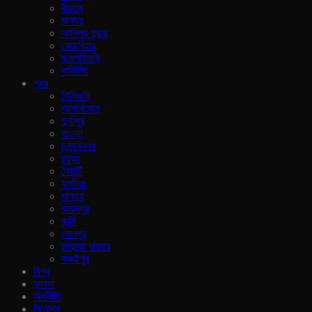
বীরভুম
মালদহ
আলিপুর দুয়ার
কোচবিহার
জলপাইগুড়ি
দার্জিলিং
শহর
শিলিগুড়ি
আসানসোল
দুর্গাপুর
হাওড়া
চনন্দননগর
চুচুড়া
নৈহাটি
হলদিয়া
মালদহ
বহরমপুর
কান্দি
বোলপুর
ডায়মন্ড হারবার
বারুইপুর
বিশ্ব
ব‍্যবসা
অর্থনীতি
বিনোদন