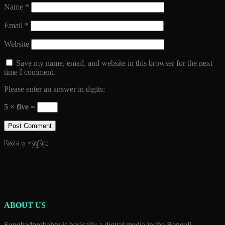
Name
*
Email
*
Website
Save my name, email, and website in this browser for the next
time I comment.
Please enter an answer in digits:
5 × five =
বিজ্ঞান ও প্রযুক্তি
ABOUT US
Songbadprobahtv is basically a digital media in the Bengali