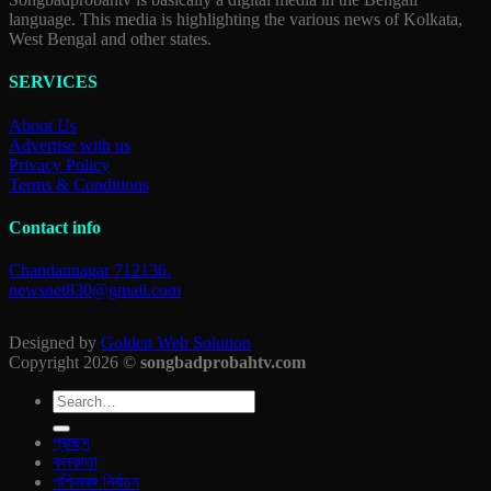
language. This media is highlighting the various news of Kolkata,
West Bengal and other states.
SERVICES
About Us
Advertise with us
Privacy Policy
Terms & Conditions
Contact info
Chandannagar 712136.
newsnet830@gmail.com
Designed by
Golden Web Solution
Copyright 2026 ©
songbadprobahtv.com
প্রচ্ছদ
কলকাতা
পশ্চিমবঙ্গ নির্বাচন