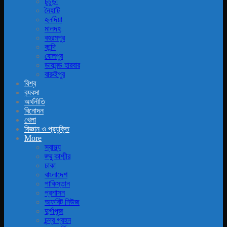
চুচুড়া
নৈহাটি
হলদিয়া
মালদহ
বহরমপুর
কান্দি
বোলপুর
ডায়মন্ড হারবার
বারুইপুর
বিশ্ব
ব‍্যবসা
অর্থনীতি
বিনোদন
খেলা
বিজ্ঞান ও প্রযুক্তি
More
স্বাস্থ্য
জ্ম্মু কাশ্মীর
ঢাকা
বাংলাদেশ
পাকিস্তান
প্রশাসন
অফবিট নিউজ
দুর্গাপূজ
চন্দ্র গ্রহন