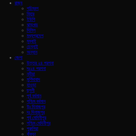
রাজ‍্য
পচিমবন্গ
বিহার
ইউপি
ঝাড়খন্ড
দিল্লি
মধ্যপ্রদেশ
মুম্বাই
চেন্নাই
অন্যান
জেলা
উত্তর ২৪ পরগনা
দঃ২৪ পরগনা
নদীয়া
মুর্শিদাবাদ
হাওড়া
হুগলী
পূর্ব বর্ধমান
পশ্চিম বর্ধমান
উঃ দিনাজপুর
দঃ দিনাজপুর
পূর্ব মেদিনীপুর
পশ্চিম মেদিনীপুর
পুরুলিয়া
বাঁকুড়া