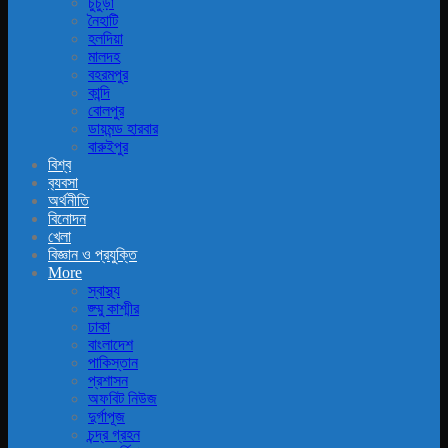
চুচুড়া
নৈহাটি
হলদিয়া
মালদহ
বহরমপুর
কান্দি
বোলপুর
ডায়মন্ড হারবার
বারুইপুর
বিশ্ব
ব‍্যবসা
অর্থনীতি
বিনোদন
খেলা
বিজ্ঞান ও প্রযুক্তি
More
স্বাস্থ্য
জ্ম্মু কাশ্মীর
ঢাকা
বাংলাদেশ
পাকিস্তান
প্রশাসন
অফবিট নিউজ
দুর্গাপূজ
চন্দ্র গ্রহন