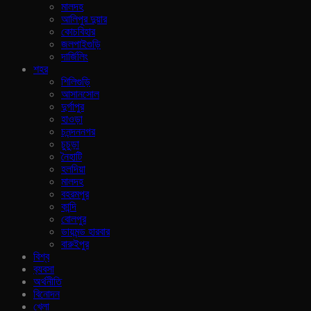
মালদহ
আলিপুর দুয়ার
কোচবিহার
জলপাইগুড়ি
দার্জিলিং
শহর
শিলিগুড়ি
আসানসোল
দুর্গাপুর
হাওড়া
চনন্দননগর
চুচুড়া
নৈহাটি
হলদিয়া
মালদহ
বহরমপুর
কান্দি
বোলপুর
ডায়মন্ড হারবার
বারুইপুর
বিশ্ব
ব‍্যবসা
অর্থনীতি
বিনোদন
খেলা