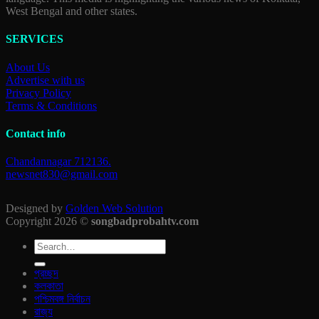
West Bengal and other states.
SERVICES
About Us
Advertise with us
Privacy Policy
Terms & Conditions
Contact info
Chandannagar 712136.
newsnet830@gmail.com
Designed by
Golden Web Solution
Copyright 2026 ©
songbadprobahtv.com
প্রচ্ছদ
কলকাতা
পশ্চিমবঙ্গ নির্বাচন
রাজ‍্য