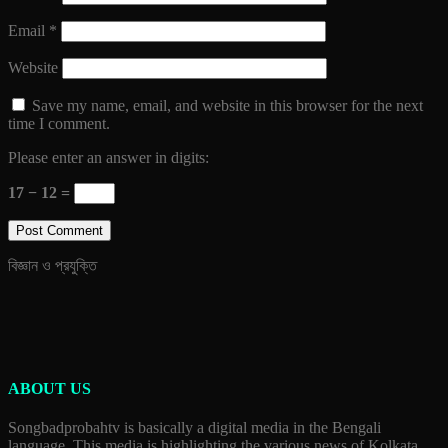
Email
*
Website
Save my name, email, and website in this browser for the next
time I comment.
Please enter an answer in digits:
17 − 12 =
বিজ্ঞান ও প্রযুক্তি
ABOUT US
Songbadprobahtv is basically a digital media in the Bengali
language. This media is highlighting the various news of Kolkata,