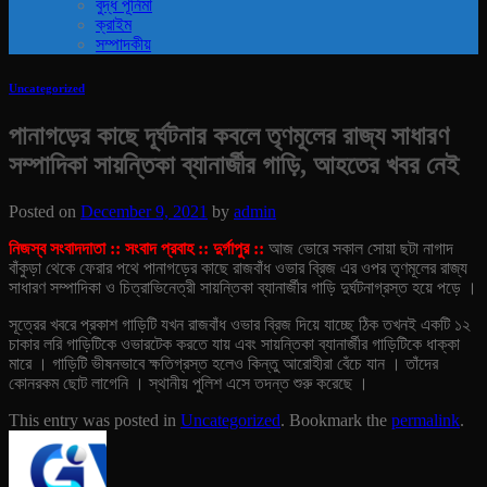
বুদ্ধ পূর্নিমা
ক্রাইম
সম্পাদকীয়
Uncategorized
পানাগড়ের কাছে দূর্ঘটনার কবলে তৃণমূলের রাজ্য সাধারণ
সম্পাদিকা সায়ন্তিকা ব্যানার্জীর গাড়ি, আহতের খবর নেই
Posted on
December 9, 2021
by
admin
নিজস্ব সংবাদদাতা :: সংবাদ প্রবাহ :: দুর্গাপুর ::
আজ ভোরে সকাল সোয়া ছটা নাগাদ
বাঁকুড়া থেকে ফেরার পথে পানাগড়ের কাছে রাজবাঁধ ওভার ব্রিজ এর ওপর তৃণমূলের রাজ্য
সাধারণ সম্পাদিকা ও চিত্রাভিনেত্রী সায়ন্তিকা ব্যানার্জীর গাড়ি দুর্ঘটনাগ্রস্ত হয়ে পড়ে ।
সূত্রের খবরে প্রকাশ গাড়িটি যখন রাজবাঁধ ওভার ব্রিজ দিয়ে যাচ্ছে ঠিক তখনই একটি ১২
চাকার লরি গাড়িটিকে ওভারটেক করতে যায় এবং সায়ন্তিকা ব্যানার্জীর গাড়িটিকে ধাক্কা
মারে । গাড়িটি ভীষনভাবে ক্ষতিগ্রস্ত হলেও কিন্তু আরোহীরা বেঁচে যান । তাঁদের
কোনরকম ছোট লাগেনি । স্থানীয় পুলিশ এসে তদন্ত শুরু করেছে ।
This entry was posted in
Uncategorized
. Bookmark the
permalink
.