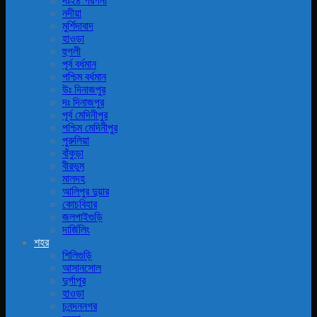
দঃ২৪ পরগনা
নদীয়া
মুর্শিদাবাদ
হাওড়া
হুগলী
পূর্ব বর্ধমান
পশ্চিম বর্ধমান
উঃ দিনাজপুর
দঃ দিনাজপুর
পূর্ব মেদিনীপুর
পশ্চিম মেদিনীপুর
পুরুলিয়া
বাঁকুড়া
বীরভুম
মালদহ
আলিপুর দুয়ার
কোচবিহার
জলপাইগুড়ি
দার্জিলিং
শহর
শিলিগুড়ি
আসানসোল
দুর্গাপুর
হাওড়া
চনন্দননগর