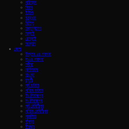
পচিমবন্গ
বিহার
ইউপি
ঝাড়খন্ড
দিল্লি
মধ্যপ্রদেশ
মুম্বাই
চেন্নাই
অন্যান
জেলা
উত্তর ২৪ পরগনা
দঃ২৪ পরগনা
নদীয়া
মুর্শিদাবাদ
হাওড়া
হুগলী
পূর্ব বর্ধমান
পশ্চিম বর্ধমান
উঃ দিনাজপুর
দঃ দিনাজপুর
পূর্ব মেদিনীপুর
পশ্চিম মেদিনীপুর
পুরুলিয়া
বাঁকুড়া
বীরভুম