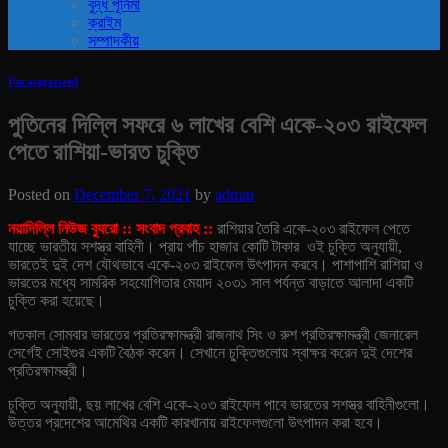
বুদ্ধ পূর্নিমা
ক্রাইম
সম্পাদকীয়
Uncategorized
পুতিনের দিল্লি সফরে ৬ লাখের বেশি একে-২০৩ রাইফেল
পেতে রাশিয়া-ভারত চুক্তি
Posted on
December 7, 2021
by
admin
নয়াদিল্লি নিউজ ব্যুরো :: সংবাদ প্রবাহ ::
রাশিয়ার তৈরি একে-২০৩ রাইফেল পেতে
যাচ্ছে ভারতীয় সশস্ত্র বাহিনী। প্রায় পাঁচ হাজার কোটি টাকার ওই চুক্তি অনুযায়ী,
ভারতেই দুই দেশ যৌথভাবে একে-২০৩ রাইফেল উৎপাদন করবে। পাশাপাশি রাশিয়া ও
ভারতের মধ্যে সামরিক সহযোগিতার মেয়াদ ২০৩১ সাল পর্যন্ত বাড়াতে আলাদা একটি
চুক্তি করা হয়েছে।
গতকাল সোমবার ভারতের প্রতিরক্ষামন্ত্রী রাজনাথ সিং ও রুশ প্রতিরক্ষামন্ত্রী জেনারেল
সের্গেই সোইগুর একটি বৈঠক করেন। সেখানে চুক্তিগুলোয় স্বাক্ষর করেন দুই দেশের
প্রতিরক্ষামন্ত্রী।
চুক্তি অনুযায়ী, ছয় লাখের বেশি একে-২০৩ রাইফেল পাবে ভারতের সশস্ত্র বাহিনীগুলো।
উত্তর প্রদেশের আমেথির একটি কারখানায় রাইফেলগুলো উৎপাদন করা হবে।