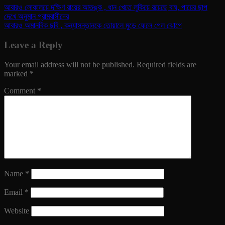
আবারও লোকালয়ে দক্ষিণ রায়ের আতঙ্ক , ধান খেতে লুকিয়ে রয়েছে বাঘ, পায়ের ছাপ
দেখে অনুমান গ্রামবাসীদের
আবারও অমানবিক ছবি , কন্যাসন্তানকে তোয়ালে মুড়ে ফেলে গেল ঝোপে
Leave a Reply
Your email address will not be published.
Required fields are
marked
*
Comment
*
Name
*
Email
*
Website