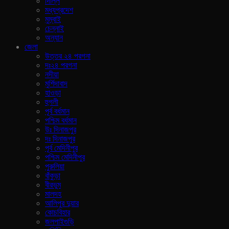
দিল্লি
মধ্যপ্রদেশ
মুম্বাই
চেন্নাই
অন্যান
জেলা
উত্তর ২৪ পরগনা
দঃ২৪ পরগনা
নদীয়া
মুর্শিদাবাদ
হাওড়া
হুগলী
পূর্ব বর্ধমান
পশ্চিম বর্ধমান
উঃ দিনাজপুর
দঃ দিনাজপুর
পূর্ব মেদিনীপুর
পশ্চিম মেদিনীপুর
পুরুলিয়া
বাঁকুড়া
বীরভুম
মালদহ
আলিপুর দুয়ার
কোচবিহার
জলপাইগুড়ি