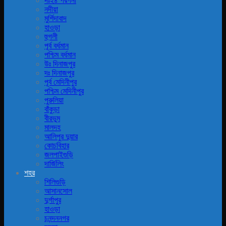
দঃ২৪ পরগনা
নদীয়া
মুর্শিদাবাদ
হাওড়া
হুগলী
পূর্ব বর্ধমান
পশ্চিম বর্ধমান
উঃ দিনাজপুর
দঃ দিনাজপুর
পূর্ব মেদিনীপুর
পশ্চিম মেদিনীপুর
পুরুলিয়া
বাঁকুড়া
বীরভুম
মালদহ
আলিপুর দুয়ার
কোচবিহার
জলপাইগুড়ি
দার্জিলিং
শহর
শিলিগুড়ি
আসানসোল
দুর্গাপুর
হাওড়া
চনন্দননগর