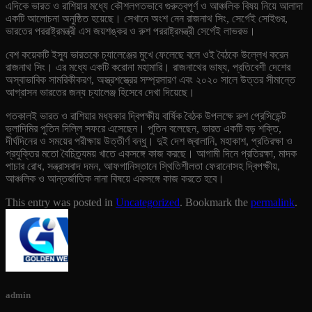
এদিকে ভারত ও রাশিয়ার মধ্যে কৌশলগতভাবে গুরুত্বপূর্ণ ও আঞ্চলিক বিষয় নিয়ে আলাদা
একটি আলোচনা অনুষ্ঠিত হয়েছে। সেখানে অংশ নেন রাজনাথ সিং, সের্গেই সোইগুর,
ভারতের পররাষ্ট্রমন্ত্রী এস জয়শঙ্কর ও রুশ পররাষ্ট্রমন্ত্রী সের্গেই লাভরভ।
বেশ কয়েকটি ইস্যু ভারতকে চ্যালেঞ্জের মুখে ফেলেছে বলে ওই বৈঠকে উল্লেখ করেন
রাজনাথ সিং। এর মধ্যে একটি করোনা মহামারি। রাজনাথের ভাষ্য, প্রতিবেশী দেশের
অস্বাভাবিক সামরিকীকরণ, অস্ত্রশস্ত্রের সম্প্রসারণ এবং ২০২০ সালে উত্তর সীমান্তে
আগ্রাসন ভারতের জন্য চ্যালেঞ্জ হিসেবে দেখা দিয়েছে।
গতকালই ভারত ও রাশিয়ার মধ্যকার দ্বিপক্ষীয় বার্ষিক বৈঠক উপলক্ষে রুশ প্রেসিডেন্ট
ভ্লাদিমির পুতিন দিল্লি সফরে এসেছেন। পুতিন বলেছেন, ভারত একটি বড় শক্তি,
দীর্ঘদিনের ও সময়ের পরীক্ষায় উত্তীর্ণ বন্ধু। দুই দেশ জ্বালানি, মহাকাশ, প্রতিরক্ষা ও
প্রযুক্তির মতো বৈচিত্র্যময় খাতে একসঙ্গে কাজ করছে। আগামী দিনে প্রতিরক্ষা, মাদক
পাচার রোধ, সন্ত্রাসবাদ দমন, আফগানিস্তানে স্থিতিশীলতা ফেরানোসহ দ্বিপক্ষীয়,
আঞ্চলিক ও আন্তর্জাতিক নানা বিষয়ে একসঙ্গে কাজ করতে হবে।
This entry was posted in
Uncategorized
. Bookmark the
permalink
.
admin