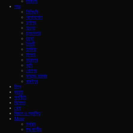
দার্জিলিং
শহর
শিলিগুড়ি
আসানসোল
দুর্গাপুর
হাওড়া
চনন্দননগর
চুচুড়া
নৈহাটি
হলদিয়া
মালদহ
বহরমপুর
কান্দি
বোলপুর
ডায়মন্ড হারবার
বারুইপুর
বিশ্ব
ব‍্যবসা
অর্থনীতি
বিনোদন
খেলা
বিজ্ঞান ও প্রযুক্তি
More
স্বাস্থ্য
জ্ম্মু কাশ্মীর