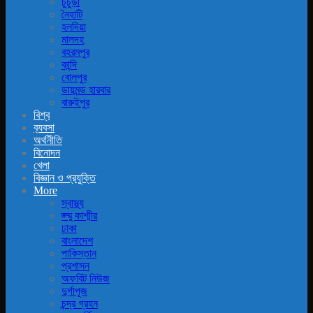
চুচুড়া
নৈহাটি
হলদিয়া
মালদহ
বহরমপুর
কান্দি
বোলপুর
ডায়মন্ড হারবার
বারুইপুর
বিশ্ব
ব‍্যবসা
অর্থনীতি
বিনোদন
খেলা
বিজ্ঞান ও প্রযুক্তি
More
স্বাস্থ্য
জ্ম্মু কাশ্মীর
ঢাকা
বাংলাদেশ
পাকিস্তান
প্রশাসন
অফবিট নিউজ
দুর্গাপূজ
চন্দ্র গ্রহন