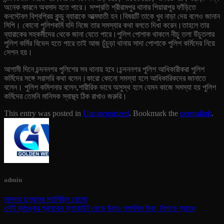
অনেক কারনে অবসাদ হতে পারে। সম্প্রতি শ্রীরামপুর থানার পিয়ারাপুর ফাঁড়িতে
কনস্টেবল বিশ্বপ্রিয় কুন্ডু ব্যারাকে আত্মঘাতী হন।
বিষয়টি তাকে খুব নাড়া দেয় বলেও জানান
সিপি। কোনো পুলিশকর্মি যদি নিজে তার সমস্যার কথা বলতে দিধা করেন।তাহলে তার
ব্যারাকের সহকর্মীদের থেকে জানা যেতে পারে।পুলিশ পোশাক থাকলে নীচু তলা উঁচুতলার
পুলিশ কর্মির বিভেদ হতে পারে তাই আজ চুঁচুড়া থানায় সাদা পোশাকে পুলিশ কর্মিদের নিয়ে
সেশন হয়।
আগামী দিনে চন্দননগর পুলিশের সব থানায় হবে।চন্দননগর পুলিশ আধিকারীকরা পুলিশ
কর্মিদের সঙ্গে সরাসরি কথা বলেন।কারো কোনো সমস্যা হলে আধিকারিকদের জানাতে
বলেন। পুলিশ কমিশনার বলেন,শারীরিক ভাবে অসুস্থ হলে যেমন কাজে সমস্যা হয় পুলিশ
কর্মিদের তেমনি মানিসক স্বাস্থ্য ঠিক রাখাও জরুরি।
This entry was posted in
Uncategorized
. Bookmark the
permalink
.
admin
মালদায় তৃণমূলের মহামিছিল হোলো
স্টেট ব্যাঙ্কের গ্রাহকের অ্যাকাউন্ট থেকে উধাও লক্ষাধিক টাকা, বিপাকে গ্রাহক