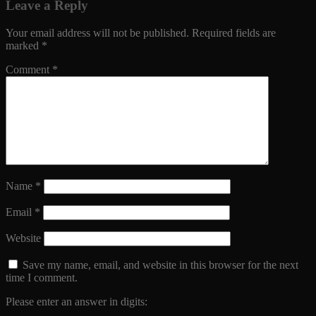
Leave a Reply
Your email address will not be published.
Required fields are
marked
*
Comment
*
Name
*
Email
*
Website
Save my name, email, and website in this browser for the next
time I comment.
Please enter an answer in digits: