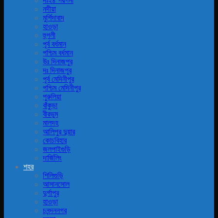
দঃ২৪ পরগনা
নদীয়া
মুর্শিদাবাদ
হাওড়া
হুগলী
পূর্ব বর্ধমান
পশ্চিম বর্ধমান
উঃ দিনাজপুর
দঃ দিনাজপুর
পূর্ব মেদিনীপুর
পশ্চিম মেদিনীপুর
পুরুলিয়া
বাঁকুড়া
বীরভুম
মালদহ
আলিপুর দুয়ার
কোচবিহার
জলপাইগুড়ি
দার্জিলিং
শহর
শিলিগুড়ি
আসানসোল
দুর্গাপুর
হাওড়া
চনন্দননগর