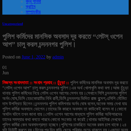
বুদ্ধ পূর্নিমা
ক্রাইম
সম্পাদকীয়
Uncategorized
পুলিশ কর্মিদের মানসিক অবসাদ দূর করতে “লেটস্ ওপেন
আপ” চালু করল চন্দননগর পুলিশ।
Posted on
June 1, 2022
by
admin
01
Jun
নিজস্ব সংবাদদাতা :: সংবাদ প্রবাহ :: চুঁচুড়া ::
পুলিশ কর্মিদের মানসিক অবসাদ দূর করতে
“লেটস্ ওপেন আপ” চালু করল চন্দননগর পুলিশ।এর অর্থ খোলাখুলি কথা বলা।আজ চুঁচুড়া
থানায় পুলিশ কর্মিদের নিয়ে লেটস ওপেন আপের সেশন হয়।সেখানে সিপি চন্দননগর পুলিশ
অর্নব ঘোষ,ডিসি হেডকোয়ার্টার নিধি রানী,ডিসি চন্দননগর ভিদিত রাজ বুন্দেশ,এসিপি মৌমিত
দাস উপস্থিত ছিলেন।
চন্দননগর পুলিশ কমিশনার অর্নব ঘোষ বলেন,অনেক সময় দেখা যায়
পুলিশ কর্মিরা অবসাদে ভোগেন।তাদের কি কারনে অবসাদ তা কাউকেই বলেন না।কোনো
অঘটন ঘটলে তখন জানা যায়।লেটস ওপেন আপের মাধ্যমে পুলিশ কর্মিরা অফিসারদের
তাদের সমস্যার কথা বলতে পারবে কোনো সংকোচ না করেই।
থানার আইসিরা দেখবেন
পুলিশ কর্মিরা কেন অবসাদগ্রস্ত হচ্ছেন।পুলিশের চাকরিতে অনেক রকম চাপ থাকে।২৪
ঘন্টা ডিউটি করতে হয়।দিনের পর দিন বাড়ি ছেড়ে পরিবার ছেড়ে থাকতে হয়।এছাড়া অন্য