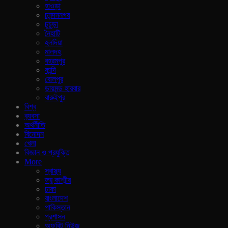
হাওড়া
চনন্দননগর
চুচুড়া
নৈহাটি
হলদিয়া
মালদহ
বহরমপুর
কান্দি
বোলপুর
ডায়মন্ড হারবার
বারুইপুর
বিশ্ব
ব‍্যবসা
অর্থনীতি
বিনোদন
খেলা
বিজ্ঞান ও প্রযুক্তি
More
স্বাস্থ্য
জ্ম্মু কাশ্মীর
ঢাকা
বাংলাদেশ
পাকিস্তান
প্রশাসন
অফবিট নিউজ