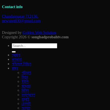
Contact info
Chandannagar 712136.
newsnet830@gmail.com
Designed by
Golden Web Solution
Copyright 2026 ©
songbadprobahtv.com
প্রচ্ছদ
কলকাতা
পশ্চিমবঙ্গ নির্বাচন
রাজ‍্য
পচিমবন্গ
বিহার
ইউপি
ঝাড়খন্ড
দিল্লি
মধ্যপ্রদেশ
মুম্বাই
চেন্নাই
অন্যান