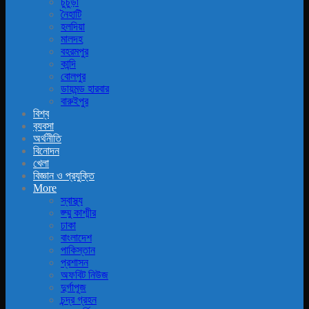
চুচুড়া
নৈহাটি
হলদিয়া
মালদহ
বহরমপুর
কান্দি
বোলপুর
ডায়মন্ড হারবার
বারুইপুর
বিশ্ব
ব‍্যবসা
অর্থনীতি
বিনোদন
খেলা
বিজ্ঞান ও প্রযুক্তি
More
স্বাস্থ্য
জ্ম্মু কাশ্মীর
ঢাকা
বাংলাদেশ
পাকিস্তান
প্রশাসন
অফবিট নিউজ
দুর্গাপূজ
চন্দ্র গ্রহন