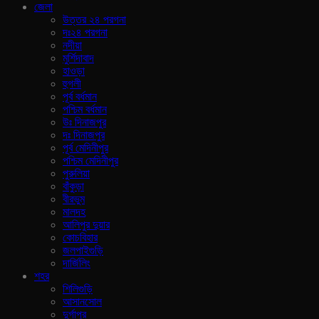
জেলা
উত্তর ২৪ পরগনা
দঃ২৪ পরগনা
নদীয়া
মুর্শিদাবাদ
হাওড়া
হুগলী
পূর্ব বর্ধমান
পশ্চিম বর্ধমান
উঃ দিনাজপুর
দঃ দিনাজপুর
পূর্ব মেদিনীপুর
পশ্চিম মেদিনীপুর
পুরুলিয়া
বাঁকুড়া
বীরভুম
মালদহ
আলিপুর দুয়ার
কোচবিহার
জলপাইগুড়ি
দার্জিলিং
শহর
শিলিগুড়ি
আসানসোল
দুর্গাপুর