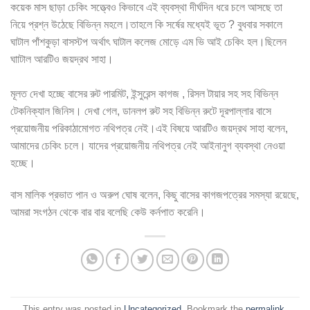
কয়েক মাস ছাড়া চেকিং সত্ত্বেও কিভাবে এই ব্যবস্থা দীর্ঘদিন ধরে চলে আসছে তা
নিয়ে প্রশ্ন উঠেছে বিভিন্ন মহলে।তাহলে কি সর্ষের মধ্যেই ভূত ? বুধবার সকালে
ঘাটাল পাঁশকুড়া বাসস্টপ অর্থাৎ ঘাটাল কলেজ মোড়ে এম ভি আই চেকিং হল।ছিলেন
ঘাাটাল আরটিও জয়দ্রথ সাহা।
মূলত দেখা হচ্ছে বাসের রুট পারমিট, ইন্সুরেন্স কাগজ , রিসল টায়ার সহ সহ বিভিন্ন
টেকনিক্যাল জিনিস। দেখা গেল, ডানলপ রুট সহ বিভিন্ন রুটে দূরপাল্লার বাসে
প্রয়োজনীয় পরিকাঠামোগত নথিপত্র নেই।এই বিষয়ে আরটিও জয়দ্রথ সাহা বলেন,
আমাদের চেকিং চলে। যাদের প্রয়োজনীয় নথিপত্র নেই আইনানুগ ব্যবস্থা নেওয়া
হচ্ছে।
বাস মালিক প্রভাত পান ও অরুপ ঘোষ বলেন, কিছু বাসের কাগজপত্রের সমস্যা রয়েছে,
আমরা সংগঠন থেকে বার বার বলেছি কেউ কর্নপাত করেনি।
This entry was posted in
Uncategorized
. Bookmark the
permalink
.