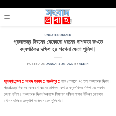
Skip
to
content
UNCATEGORIZED
প্রজাতন্ত্র দিবসের যেকোনো ধরনের নাশকতা রুখতে
বদ্ধপরিকর দক্ষিণ ২৪ পরগনা জেলা পুলিশ।
POSTED ON
JANUARY 26, 2022
BY
ADMIN
সুদেষ্ণা মন্ডল :: সংবাদ প্রবাহ :: বারুইপুর ::
রাত পোহালে ৭৩ তম প্রজাতন্ত্র দিবস।
প্রজাতন্ত্র দিবসের যেকোনো ধরনের নাশকতা রুখতে বদ্ধপরিকর দক্ষিণ ২৪ পরগনা
জেলা পুলিশ। প্রজাতন্ত্র দিবস উপলক্ষে শিয়ালদা দক্ষিণ শাখার বিভিন্ন রেলওয়ে
স্টেশন গুলিতে তল্লাশি অভিযান রেল পুলিশের।